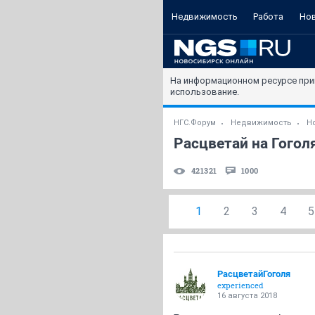
Недвижимость
Работа
Но
На информационном ресурсе при
использование.
НГС.Форум
Недвижимость
Н
Расцветай на Гоголя
421321
1000
1
2
3
4
5
РасцветайГоголя
experienced
16 августа 2018