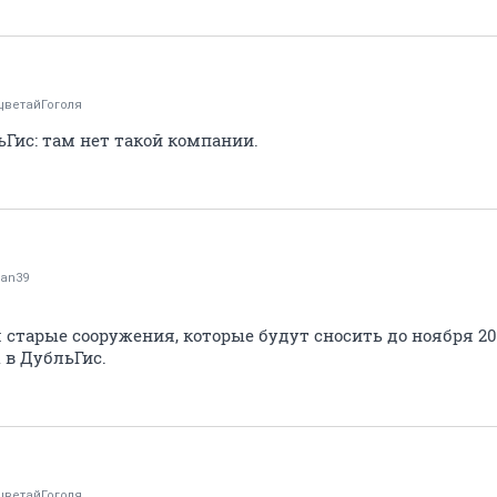
цветайГоголя
Гис: там нет такой компании.
an39
 старые сооружения, которые будут сносить до ноября 201
 в ДубльГис.
цветайГоголя