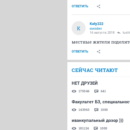
ОТВЕТИТЬ
Katy222
K
member
16 августа 2018
tus
местные жители поделит
ОТВЕТИТЬ
СЕЙЧАС ЧИТАЮТ
НЕТ ДРУЗЕЙ
175546
641
Факультет БЗ, специальност
143963
1000
иванкупальный дозор )))
181124
1000