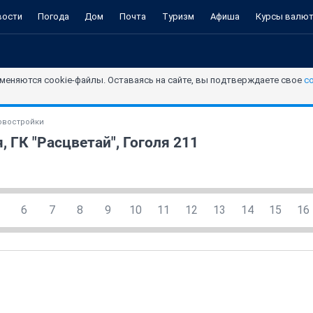
вости
Погода
Дом
Почта
Туризм
Афиша
Курсы валю
меняются cookie-файлы. Оставаясь на сайте, вы подтверждаете свое
с
овостройки
, ГК "Расцветай", Гоголя 211
6
7
8
9
10
11
12
13
14
15
16