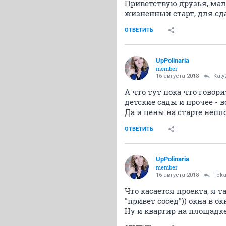
Приветствую друзья, мал
жизненный старт, для сд
ОТВЕТИТЬ
UpPolinaria
member
16 августа 2018
Katy
А что тут пока что говор
детские сады и прочее - 
Да и цены на старте непл
ОТВЕТИТЬ
UpPolinaria
member
16 августа 2018
Toka
Что касается проекта, я 
"привет сосед")) окна в окн
Ну и квартир на площадке