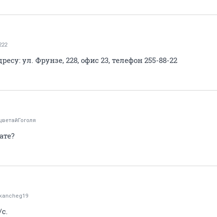
222
есу: ул. Фрунзе, 228, офис 23, телефон 255-88-22
цветайГоголя
ате?
hkancheg19
с.