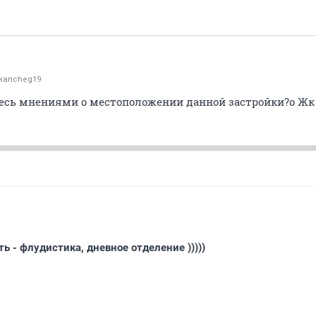
hkancheg19
есь мнениями о местоположении данной застройки?о Жк
ь - флудистика, дневное отделение )))))