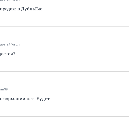
 продаж в ДубльГис.
цветайГоголя
дается?
an39
информации нет. Будет.