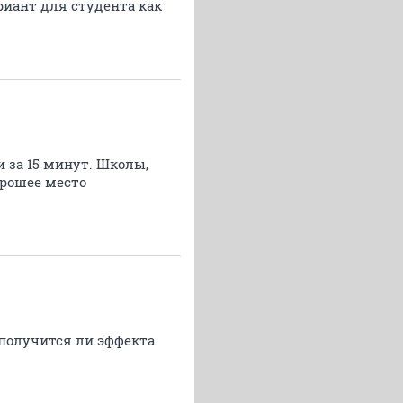
риант для студента как
и за 15 минут. Школы,
орошее место
 получится ли эффекта