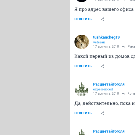
Я про адрес вашего офиса
ОТВЕТИТЬ
tushkancheg19
veteran
17 августа 2018
Рас
Какой первый из домов с
ОТВЕТИТЬ
РасцветайГоголя
experienced
17 августа 2018
Rom
Да, действительно, пока 
ОТВЕТИТЬ
РасцветайГоголя