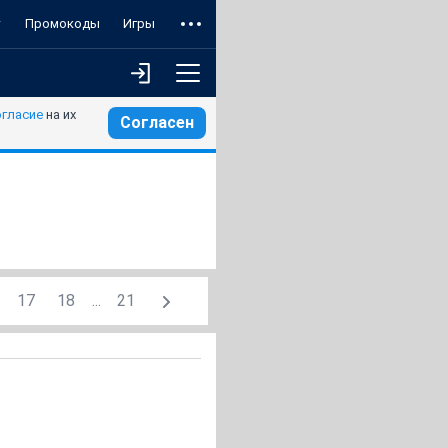
т
Промокоды
Игры
огласие
на их
Согласен
17
18
...
21