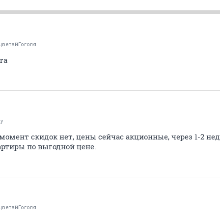
цветайГоголя
та
y
момент скидок нет, цены сейчас акционные, через 1-2 н
артиры по выгодной цене.
цветайГоголя