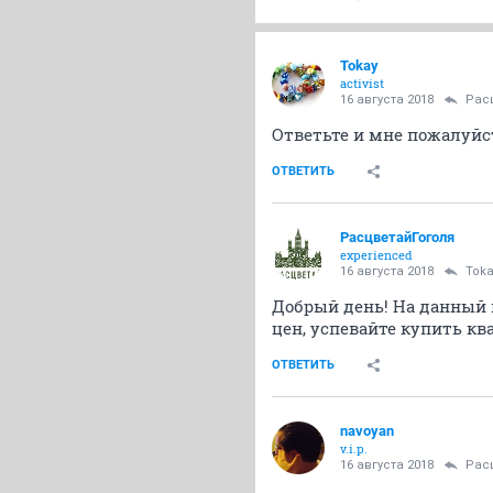
Tokay
activist
16 августа 2018
Рас
Ответьте и мне пожалуйс
ОТВЕТИТЬ
РасцветайГоголя
experienced
16 августа 2018
Toka
Добрый день! На данный 
цен, успевайте купить кв
ОТВЕТИТЬ
navoyan
v.i.p.
16 августа 2018
Рас