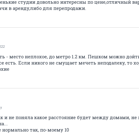
енькие студии довольно интересны по цене,отличный ва
ачи в аренду,либо для перепродажи.
222
ить - место неплохое, до метро 1.2 км. Пешком можно дойт
все есть. Если никого не смущает мечеть неподалеку, то х
охие
y
так и не поняла какое расстояние будет между домами, не
а...
 нормально так, по-моему 10