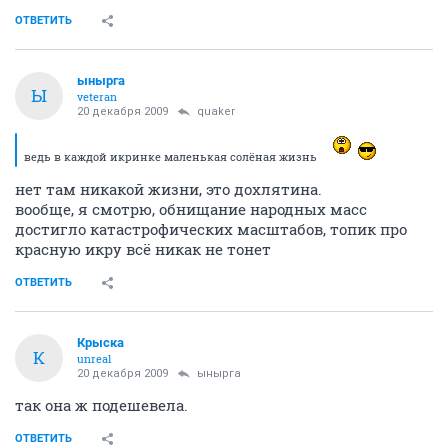
ОТВЕТИТЬ
ынырга
Ы
veteran
20 декабря 2009
quaker
ведь в каждой икринке маленькая солёная жизнь
нет там никакой жизни, это дохлятина.
вообще, я смотрю, обнищание народных масс
достигло катастрофических масштабов, топик про
красную икру всё никак не тонет
ОТВЕТИТЬ
Крыска
К
unreal
20 декабря 2009
ынырга
так она ж подешевела.
ОТВЕТИТЬ