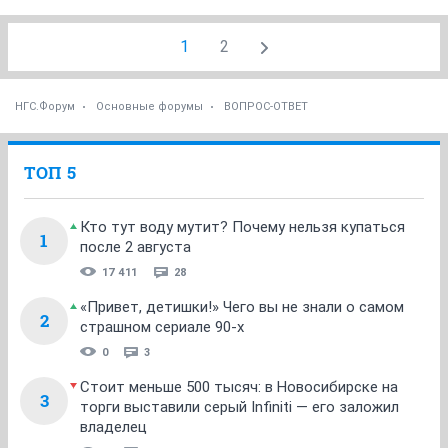
1
2
НГС.Форум
Основные форумы
ВОПРОС-ОТВЕТ
ТОП 5
Кто тут воду мутит? Почему нельзя купаться
1
после 2 августа
17 411
28
«Привет, детишки!» Чего вы не знали о самом
2
страшном сериале 90-х
0
3
Стоит меньше 500 тысяч: в Новосибирске на
3
торги выставили серый Infiniti — его заложил
владелец