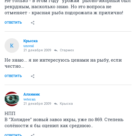
Не только - в этом году "урожай" рыбно-икорный был
рекрдным, насколько знаю. Но это вопроса не
отменяет - красная рыба подорожала ж прилично!
ОТВЕТИТЬ
Крыска
К
unreal
21 декабря 2009
Стармех
Не знаю... я не интересуюсь ценами на рыбу, если
честно...
ОТВЕТИТЬ
Алхимик
veteran
21 декабря 2009
Крыска
НПП
В "Холидее" новый завоз икры, уже по 869. Степень
солёности я бы оценил как среднюю..
ОТВЕТИТЬ