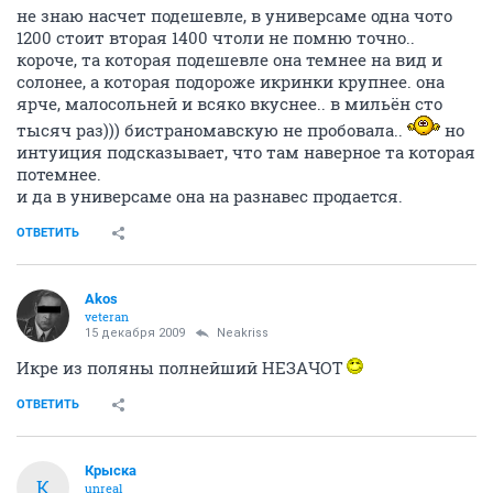
не знаю насчет подешевле, в универсаме одна чото
1200 стоит вторая 1400 чтоли не помню точно..
короче, та которая подешевле она темнее на вид и
солонее, а которая подороже икринки крупнее. она
ярче, малосольней и всяко вкуснее.. в мильён сто
тысяч раз))) бистраномавскую не пробовала..
но
интуиция подсказывает, что там наверное та которая
потемнее.
и да в универсаме она на разнавес продается.
ОТВЕТИТЬ
Akos
veteran
15 декабря 2009
Neakriss
Икре из поляны полнейший НЕЗАЧОТ
ОТВЕТИТЬ
Крыска
К
unreal