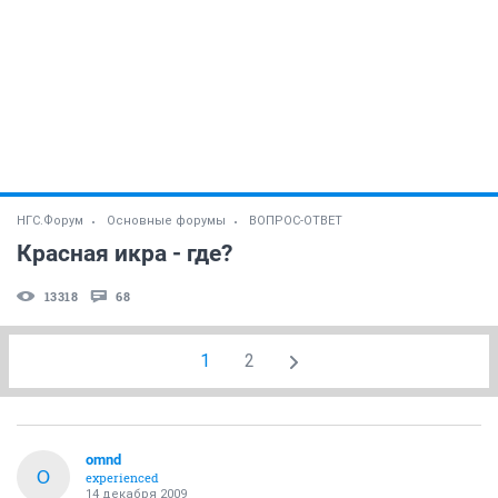
НГС.Форум
Основные форумы
ВОПРОС-ОТВЕТ
Красная икра - где?
13318
68
1
2
omnd
O
experienced
14 декабря 2009