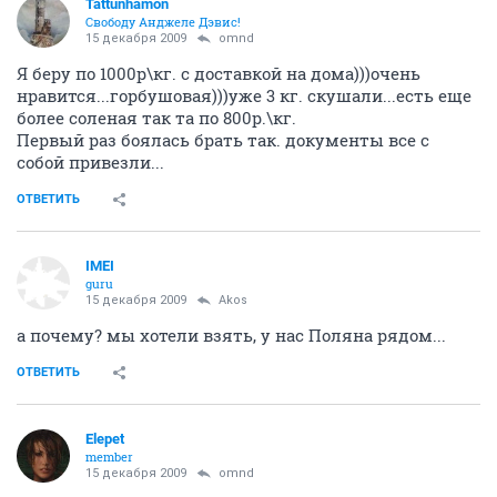
Tattunhamon
Свободу Анджеле Дэвис!
15 декабря 2009
omnd
Я беру по 1000р\кг. с доставкой на дома)))очень
нравится...горбушовая)))уже 3 кг. скушали...есть еще
более соленая так та по 800р.\кг.
Первый раз боялась брать так. документы все с
собой привезли...
ОТВЕТИТЬ
IMEI
guru
15 декабря 2009
Akos
а почему? мы хотели взять, у нас Поляна рядом...
ОТВЕТИТЬ
Elepet
member
15 декабря 2009
omnd