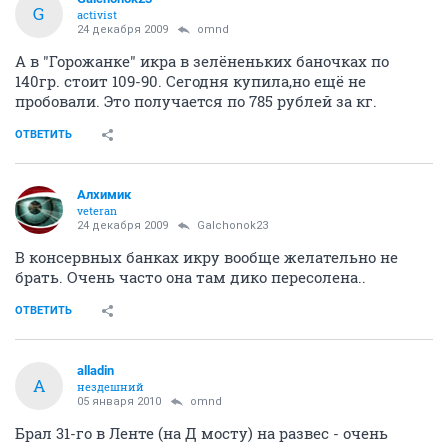
G
activist
24 декабря 2009
omnd
А в "Горожанке" икра в зелёненьких баночках по
140гр. стоит 109-90. Сегодня купила,но ещё не
пробовали. Это получается по 785 рублей за кг.
ОТВЕТИТЬ
Алхимик
veteran
24 декабря 2009
Galchonok23
В консервных банках икру вообще желательно не
брать. Очень часто она там дико пересолена..
ОТВЕТИТЬ
alladin
A
нездешний
05 января 2010
omnd
Брал 31-го в Ленте (на Д мосту) на развес - очень