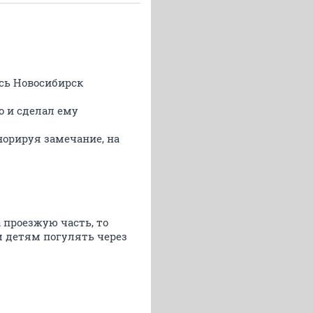
есь Новосибирск
о и сделал ему
гнорируя замечание, на
а проезжую часть, то
м детям погулять через