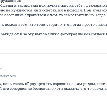
окружающих.
бщены и зациклены исключительно на себе... декларативн
но не нуждаются ни в советах, ни в помощи. При этом ох
вое бесслилие справиться с чем-то самостоятельно. Тогда 
 к помощи тем, кто тонет, горит и т.д... этих просто спаса
ас закидают и за эту выложенную фотографию без согласи
ка
ёнку, если...
у, попытаюсь пЕрдупредить взрослых с ним рядом, если 
,9% это совершенно бесполезно хотя сказать/что-то сделат