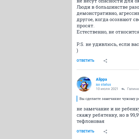
не несут опасности для 
Люди в большинстве разо
демонстративно, агрессив
другое, когда осознают с
просят.
Естественно, не относится
P.S. не удивлюсь, если в
)
ОТВЕТИТЬ
Alippa
no status
10 июля 2021
Галин
Вы сделаете замечание чужому реб
не замечание и не ребенк
скажу ребятенку, но в 99
тефлоновая
ОТВЕТИТЬ