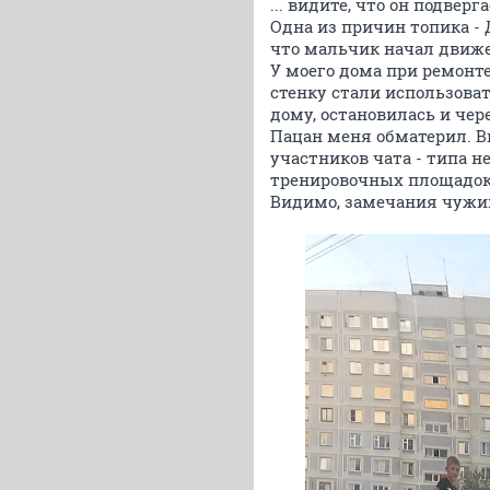
... видите, что он подверг
Одна из причин топика - 
что мальчик начал движе
У моего дома при ремонте
стенку стали использоват
дому, остановилась и чер
Пацан меня обматерил. В
участников чата - типа н
тренировочных площадок 
Видимо, замечания чужим