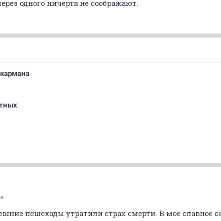
через одного ничерта не соображают.
 кармана
отных
ка
ешние пешеходы утратили страх смерти. В мое славное сов