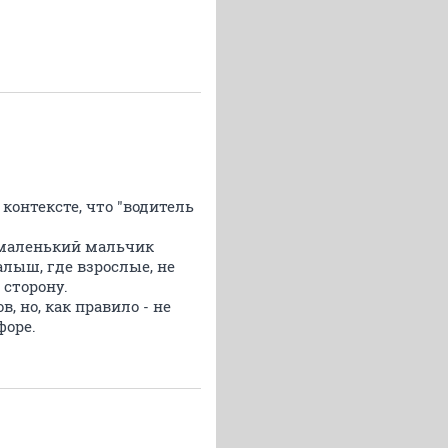
контексте, что "водитель
к маленький мальчик
алыш, где взрослые, не
 сторону.
, но, как правило - не
форе.