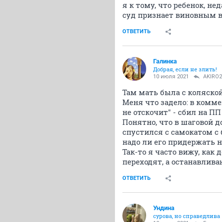
я к тому, что ребенок, н
суд признает виновным во
ОТВЕТИТЬ
Галинка
Добрая, если не злить!
10 июля 2021
AKIRO2
Там мать была с коляско
Меня что задело: в комме
не отскочит" - сбил на П
Понятно, что в шаговой д
спустился с самокатом с б
надо ли его придержать н
Так-то я часто вижу, как 
переходят, а останавлива
ОТВЕТИТЬ
Ундинa
сурова, но справедлива