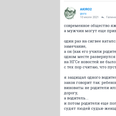
AKIRO2
guru
10 июля 2021
Галин
современное общество яж
а мужчин могут еще привл
один раз на сигвее каталс
замечание,
а он (как его учили роди
одном месте развернулся н
на НГСе новостей не было 
с тех пор считаю, что пу
я защищал одного водител
закон говорит так: ребено
виноваты не родители или
дорогу,
а водитель...
и потом родители еще пол
судят людей судьи-жен