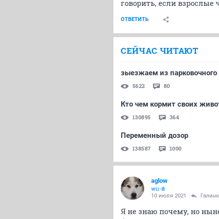
говорить, если взрослые 
ОТВЕТИТЬ
СЕЙЧАС ЧИТАЮТ
зыезжаем из парковочного
5622
80
Кто чем кормит своих жив
130895
364
Переменный дозор
138587
1000
aglow
wii-й
10 июля 2021
Галин
Я не знаю почему, но нын