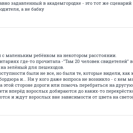
едавно задавленный в академгородке - это тот же сценарий
дителя, а не бабку
й с маленьким ребёнком на некотором расстоянии.
нтариях где-то прочитала -"Там 20 человек свидетелей" в 
П на зелёный для пешеходов.
оступности были не все, но были те, которые видели, ка
ордюра и... Ни у кого даже вопроса не возникло - с кем м
а этой стороне дороги или помочь перебраться на другую
дети вперёд взрослых добираются до каких-то перекрёстков
ются и ждут взрослых вне зависимости от цвета на свето