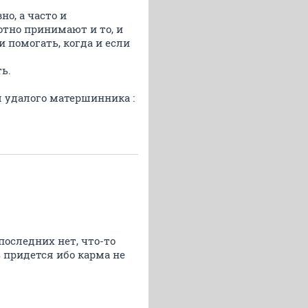
о, а часто и
отно принимают и то, и
и помогать, когда и если
ть.
я удалого матершинника :
последних нет, что-то
ь придется ибо карма не