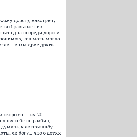
ехожу дорогу, навстречу
ок выбрасывает из
тоит одна посреди дороги.
е понимаю, как мать могла
елей... и мы друг друга
скорость... км 20,
олову себе не разбил,
Я думала, я ее пришибу.
ты, ей богу... что о детях