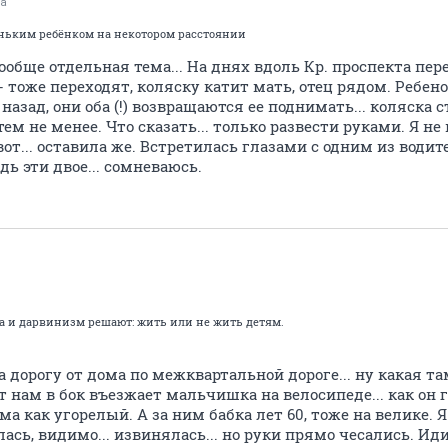
ка
еньким ребёнком на некотором расстоянии
ообще отдельная тема... На днях вдоль Кр. проспекта пер
- тоже переходят, коляску катит мать, отец рядом. Ребен
азад, они оба (!) возвращаются ее поднимать... коляска с
тем не менее. Что сказать... только развести руками. Я н
 вот... оставила же. Встретилась глазами с одним из водит
ь эти двое... сомневаюсь.
ьба и дарвинизм решают: жить или не жить детям.
орогу от дома по межквартальной дороге... ну какая там 
т нам в бок въезжает мальчишка на велосипеде... как он г
ма как угорелый. А за ним бабка лет 60, тоже на велике. 
лась, видимо... извинялась... но руки прямо чесались. Идио