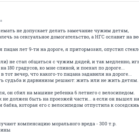
ка
емать не допускает делать замечание чужим детям,
ечь за сексуальное домогательство, а НГС ославит на в
я пацан лет 9-ти на дороге, я притормозил, опустил стекл
тели) не стал общаться с чужим дядей, и так медленно, и
а 180 градусов, ко мне спиной, и поехал по дороге...
в тот вечер, что какого-то пацана задавили на дороге...
сть судьба и дарвинизм решают: жить или не жить детям.
я, он сбил на машине ребенка 6 летнего с велосипедом.
к не должен быть на проезжей части... а если он вышел н
 бабка, которая его с велосипедом отпустила к соседски
учают компенсацию морального вреда - 300 т.р.
щины