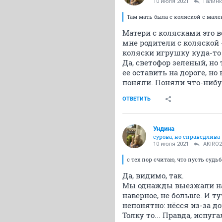
10 июля 2021
Галин
Там мать была с коляской с мал
Матери с колясками это в
мне родители с коляской 
коляски игрушку куда-то н
Да, светофор зеленый, но 
ее оставить на дороге, но
поняли. Поняли что-нибуд
ОТВЕТИТЬ
Ундинa
сурова, но справедлива
10 июля 2021
AKIRO2
с тех пор считаю, что пусть суд
Да, видимо, так.
Мы однажды выезжали на д
наверное, не больше. И ту
непонятно: нёсся из-за до
Толку то... Правда, испуга