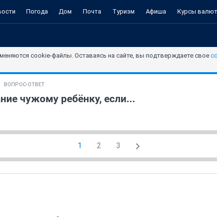
вости
Погода
Дом
Почта
Туризм
Афиша
Курсы валю
меняются cookie-файлы. Оставаясь на сайте, вы подтверждаете свое
с
ВОПРОС-ОТВЕТ
ние чужому ребёнку, если...
1
2
3