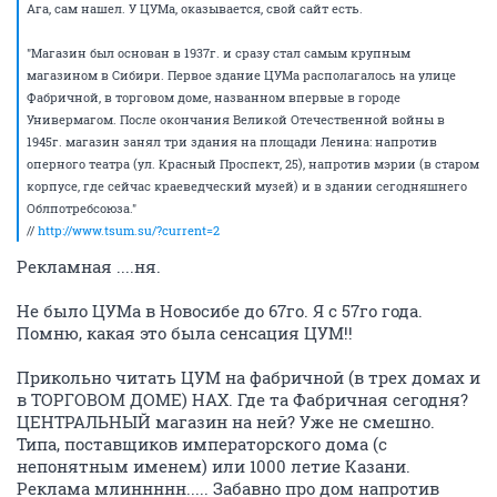
Ага, сам нашел. У ЦУМа, оказывается, свой сайт есть.
"Магазин был основан в 1937г. и сразу стал самым крупным
магазином в Сибири. Первое здание ЦУМа располагалось на улице
Фабричной, в торговом доме, названном впервые в городе
Универмагом. После окончания Великой Отечественной войны в
1945г. магазин занял три здания на площади Ленина: напротив
оперного театра (ул. Красный Проспект, 25), напротив мэрии (в старом
корпусе, где сейчас краеведческий музей) и в здании сегодняшнего
Облпотребсоюза."
//
http://www.tsum.su/?current=2
Рекламная ....ня.
Не было ЦУМа в Новосибе до 67го. Я с 57го года.
Помню, какая это была сенсация ЦУМ!!
Прикольно читать ЦУМ на фабричной (в трех домах и
в ТОРГОВОМ ДОМЕ) НАХ. Где та Фабричная сегодня?
ЦЕНТРАЛЬНЫЙ магазин на ней? Уже не смешно.
Типа, поставщиков императорского дома (с
непонятным именем) или 1000 летие Казани.
Реклама млиннннн..... Забавно про дом напротив