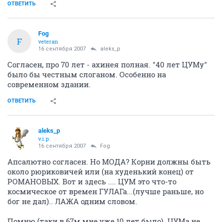
ОТВЕТИТЬ
Fоg
F
veteran
16 сентября 2007
aleks_p
Согласен, про 70 лет - ахинея полная. "40 лет ЦУМу"
было бы честным слоганом. Особенно на
современном здании.
ОТВЕТИТЬ
aleks_p
v.i.p.
16 сентября 2007
Fоg
Апсалютно согласен. Но МОДА? Корни должны быть
около рюриковичей или (на худенький конец) от
РОМАНОВЫХ. Вот и здесь .... ЦУМ это что-то
космическое от времен ГУЛАГа...(лучше раньше, но
бог не дал).. ЛАЖА одним словом.
Помню (таки в 67м мне уже 10 лет было). ЦУМа не