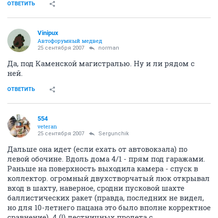
ОТВЕТИТЬ
Vinipux
Автофорумный медвед
25 сентября 2007
norman
Да, под Каменской магистралью. Ну и ли рядом с
ней.
ОТВЕТИТЬ
554
veteran
25 сентября 2007
Sergunchik
Дальше она идет (если ехать от автовокзала) по
левой обочине. Вдоль дома 4/1 - прям под гаражами.
Раньше на поверхность выходила камера - спуск в
коллектор. огромный двухстворчатый люк открывал
вход в шахту, наверное, сродни пусковой шахте
баллистических ракет (правда, последних не видел,
но для 10-летнего пацана это было вполне корректное
сравнение). 4 (!) лестничных пролета с