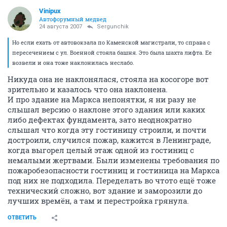
Vinipux
Автофорумный медвед
24 августа 2007
Sergunchik
Но если ехать от автовокзала по Каменской магистрали, то справа с
пересечением с ул. Военной стояла башня. Это была шахта лифта. Ее
возвели и она тоже наклонилась неслабо.
Никуда она не наклонялася, стояла на косогоре вот
зрительно и казалось что она наклонена.
И про здание на Маркса непонятки, я ни разу не
слышал версию о наклоне этого здания или каких
либо дефектах фундамента, зато неоднократно
слышал что когда эту гостиницу строили, и почти
достроили, случился пожар, кажится в Ленинграде,
когда выгорел целый этаж одной из гостиниц с
немалыми жертвами. Были изменены требования по
пожаробезопасности гостиниц и гостиница на Маркса
под них не подходила. Переделать во чтото ещё тоже
технический сложно, вот здание и заморозили до
лучших времён, а там и перестройка грянула.
ОТВЕТИТЬ