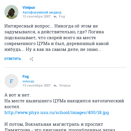
Vinipux
Автофорумный медвед
15 сентября 2007
Fоg
Интиресный вопрос... Никогда об этом не
задумывался, а действительно, где? Логика
подсказывает, что скорей всего на месте
современного ЦУМа и был, деревянный какой
нибудь... Ну а как на самом деле, не знаю...
ОТВЕТИТЬ
Fоg
F
veteran
15 сентября 2007
Vinipux
А вот и нет.
На месте нынешнего ЦУМа находился католический
костел.
http://www.phys.nsu.ru/school/images/400/18.jpg
И потом, Вокзальная магистраль и проспкт
Димитрова - это диагонали, прорубленные через