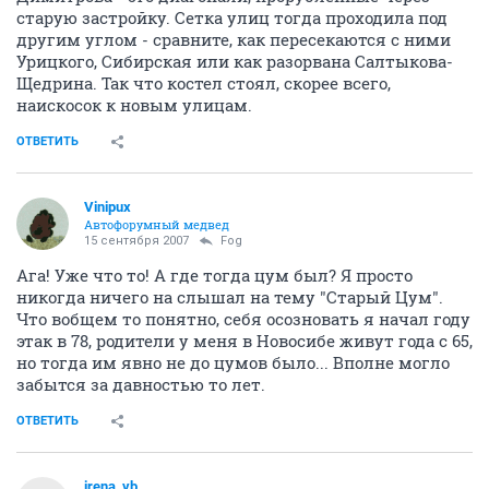
старую застройку. Сетка улиц тогда проходила под
другим углом - сравните, как пересекаются с ними
Урицкого, Сибирская или как разорвана Салтыкова-
Щедрина. Так что костел стоял, скорее всего,
наискосок к новым улицам.
ОТВЕТИТЬ
Vinipux
Автофорумный медвед
15 сентября 2007
Fоg
Ага! Уже что то! А где тогда цум был? Я просто
никогда ничего на слышал на тему "Старый Цум".
Что вобщем то понятно, себя осозновать я начал году
этак в 78, родители у меня в Новосибе живут года с 65,
но тогда им явно не до цумов было... Вполне могло
забытся за давностью то лет.
ОТВЕТИТЬ
irena_vb