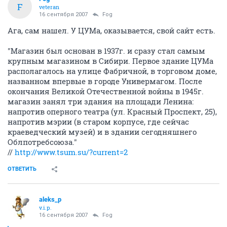
F
veteran
16 сентября 2007
Fоg
Ага, сам нашел. У ЦУМа, оказывается, свой сайт есть.
"Магазин был основан в 1937г. и сразу стал самым
крупным магазином в Сибири. Первое здание ЦУМа
располагалось на улице Фабричной, в торговом доме,
названном впервые в городе Универмагом. После
окончания Великой Отечественной войны в 1945г.
магазин занял три здания на площади Ленина:
напротив оперного театра (ул. Красный Проспект, 25),
напротив мэрии (в старом корпусе, где сейчас
краеведческий музей) и в здании сегодняшнего
Облпотребсоюза."
//
http://www.tsum.su/?current=2
ОТВЕТИТЬ
aleks_p
v.i.p.
16 сентября 2007
Fоg