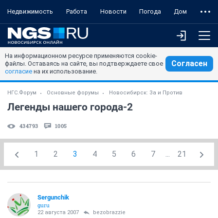
Недвижимость
Работа
Новости
Погода
Дом
На информационном ресурсе применяются cookie-
Согласен
файлы. Оставаясь на сайте, вы подтверждаете свое
согласие
на их использование.
НГС.Форум
Основные форумы
Новосибирск: За и Против
Легенды нашего города-2
434793
1005
1
2
3
4
5
6
7
...
21
Sergunchik
guru
22 августа 2007
bezobrazzie