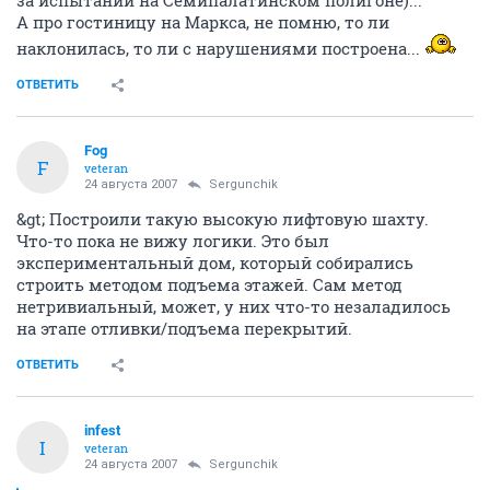
за испытаний на Семипалатинском полигоне)...
А про гостиницу на Маркса, не помню, то ли
наклонилась, то ли с нарушениями построена...
ОТВЕТИТЬ
Fоg
F
veteran
24 августа 2007
Sergunchik
&gt; Построили такую высокую лифтовую шахту.
Что-то пока не вижу логики. Это был
экспериментальный дом, который собирались
строить методом подъема этажей. Сам метод
нетривиальный, может, у них что-то незаладилось
на этапе отливки/подъема перекрытий.
ОТВЕТИТЬ
infest
I
veteran
24 августа 2007
Sergunchik