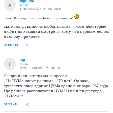
angel_lina
A
activist
31 августа 2007
without_b
а оно Вам надо - смотреть(и нюхать) какашки?
см. конструкцию из любопытства.....хотя некоторые
любят на какашки смотреть, кому что первым делом
в голову приходит
ОТВЕТИТЬ
Fоg
F
veteran
15 сентября 2007
Папик
Озадачился вот таким вопросом:
- На ЦУМе висит реклама - "70 лет". Однако,
существующее здание ЦУМа сдано в январе 1967 года.
Где раньше располагался ЦУМ? И был ли он тогда
"ЦУМом"?
ОТВЕТИТЬ