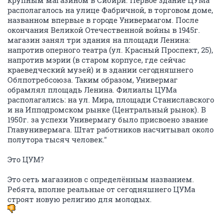
крупным магазином в Сибири. Первое здание ЦУМа
располагалось на улице Фабричной, в торговом доме,
названном впервые в городе Универмагом. После
окончания Великой Отечественной войны в 1945г.
магазин занял три здания на площади Ленина:
напротив оперного театра (ул. Красный Проспект, 25),
напротив мэрии (в старом корпусе, где сейчас
краеведческий музей) и в здании сегодняшнего
Облпотребсоюза. Таким образом, Универмаг
обрамлял площадь Ленина. Филиалы ЦУМа
располагались: на ул. Мира, площади Станиславского
и на Ипподромском рынке (Центральный рынок). В
1950г. за успехи Универмагу было присвоено звание
Главунивермага. Штат работников насчитывал около
полутора тысяч человек."
Это ЦУМ?
Это сеть магазинов с определённым названием.
Ребята, вполне реальные от сегодняшнего ЦУМа
строят новую религию для молодых.