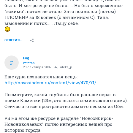
было. И метро еще не было..... Но было мороженное
"эскимо", потом не стало. Зато появился (потом)
ПЛОМБИР за 18 копеек (с витамином С). Типа,
мысленный поток..... Льщу себе.
ОТВЕТИТЬ
Fоg
F
veteran
23 сентября 2007
aleks_p
Еще одна познавательная вещь:
http://novosibdom.ru/content/view/470/71/
Посмотрите, какой глубины был раньше овраг в
пойме Каменки (23м, это высота семиэтажного дома).
Сейчас это все пространство замыто песком из Оби.
PS На этом же ресурсе в разделе "Новосибирск-
Новониколаевск" полно интересных вещей про
историю города.