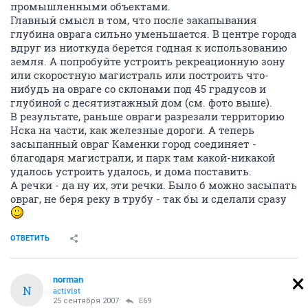
промышленными объектами.
Главный смысл в том, что после закапывания
глубина оврага сильно уменьшается. В центре города
вдруг из ниоткуда берется годная к использованию
земля. А попробуйте устроить рекреационную зону
или скоростную магистраль или построить что-
нибудь на овраге со склонами под 45 градусов и
глубиной с десятиэтажный дом (см. фото выше).
В результате, раньше овраги разрезали территорию
Нска на части, как железные дороги. А теперь
засыпанный овраг Каменки город соединяет -
благодаря магистрали, и парк там какой-никакой
удалось устроить удалось, и дома поставить.
А речки - да ну их, эти речки. Было б можно засыпать
овраг, не беря реку в трубу - так бы и сделали сразу
ОТВЕТИТЬ
norman
N
activist
25 сентября 2007
E69