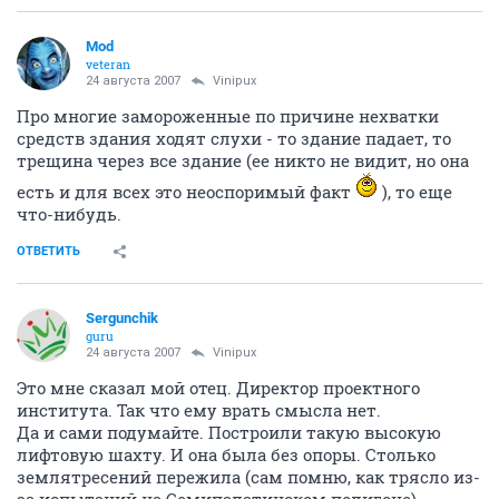
Mod
veteran
24 августа 2007
Vinipux
Про многие замороженные по причине нехватки
средств здания ходят слухи - то здание падает, то
трещина через все здание (ее никто не видит, но она
есть и для всех это неоспоримый факт
), то еще
что-нибудь.
ОТВЕТИТЬ
Sergunchik
guru
24 августа 2007
Vinipux
Это мне сказал мой отец. Директор проектного
института. Так что ему врать смысла нет.
Да и сами подумайте. Построили такую высокую
лифтовую шахту. И она была без опоры. Столько
землятресений пережила (сам помню, как трясло из-