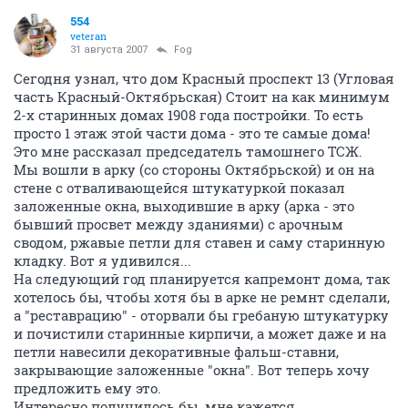
554
veteran
31 августа 2007
Fоg
Сегодня узнал, что дом Красный проспект 13 (Угловая
часть Красный-Октябрьская) Стоит на как минимум
2-х старинных домах 1908 года постройки. То есть
просто 1 этаж этой части дома - это те самые дома!
Это мне рассказал председатель тамошнего ТСЖ.
Мы вошли в арку (со стороны Октябрьской) и он на
стене с отваливающейся штукатуркой показал
заложенные окна, выходившие в арку (арка - это
бывший просвет между зданиями) с арочным
сводом, ржавые петли для ставен и саму старинную
кладку. Вот я удивился...
На следующий год планируется капремонт дома, так
хотелось бы, чтобы хотя бы в арке не ремнт сделали,
а "реставрацию" - оторвали бы гребаную штукатурку
и почистили старинные кирпичи, а может даже и на
петли навесили декоративные фальш-ставни,
закрывающие заложенные "окна". Вот теперь хочу
предложить ему это.
Интересно получилось бы, мне кажется...