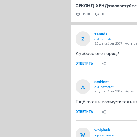
СЕКОНД-ХЕНД:посоветуйте
1918
10
zanuda
Z
old hamster
28 декабря 2007
пр
Кузбасс это город?
ОТВЕТИТЬ
ambient
A
old hamster
28 декабря 2007
whi
Ещё очень возмутительный
ОТВЕТИТЬ
whiplash
W
кусок мяса