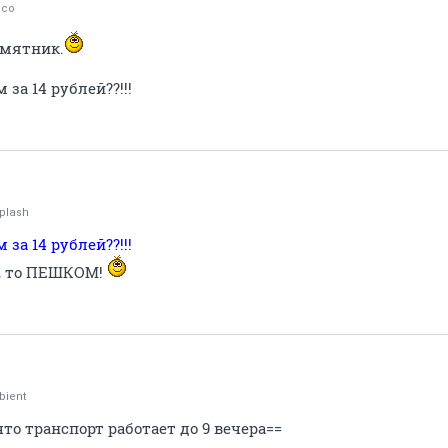
ico
амятник.
за 14 рублей??!!!
plash
за 14 рублей??!!!
е, то ПЕШКОМ!
bient
о транспорт работает до 9 вечера==