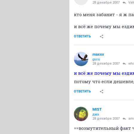
28 декабря 2007
Val
кто меня забанит - я ж п
и всё же почему мы ездим 
ОТВЕТИТЬ
maxxx
guru
28 декабря 2007
whi
и всё же почему мы ездим 
потому что если дешевл
ОТВЕТИТЬ
MIST
джа
28 декабря 2007
am
==возмутительный факт чт