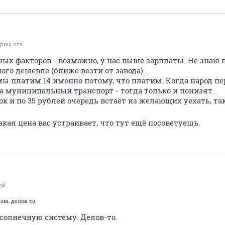
црош отэ
ых факторов - возможно, у нас выше зарплаты. Не знаю п
го дешевле (ближе везти от завода)...
мы платим 14 именно потому, что платим. Когда народ пе
а муниципальный транспорт - тогда только и понизят.
ок и по 35 рублей очередь встаёт из желающих уехать, т
акая цена вас устраивает, что тут ещё посоветуешь.
est
м. делов то
 солнечную систему. Делов-то.