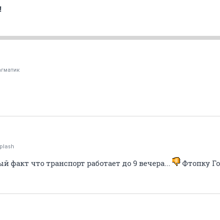
!
агматик
plash
 факт что транспорт работает до 9 вечера...
Фтопку Го