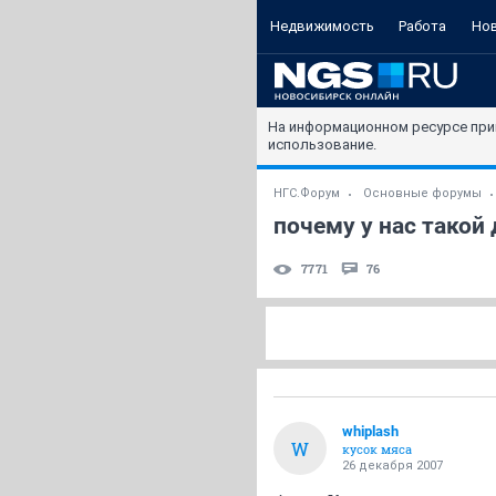
Недвижимость
Работа
Но
На информационном ресурсе при
использование.
НГС.Форум
Основные форумы
почему у нас такой
7771
76
whiplash
W
кусок мяса
26 декабря 2007