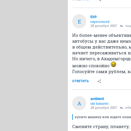
E69
E
experienced
28 декабря 2007
!ы
Из более-менее объективн
автобусы у нас даже немно
в общем действительно, 
начнет пересаживаться н
Но ничего, в Академгород
можно спокойно
Голосуйте сами рублем, к
ОТВЕТИТЬ
ambient
A
old hamster
28 декабря 2007
inf
купите машину или ходите пешко
Смените страну, планету,