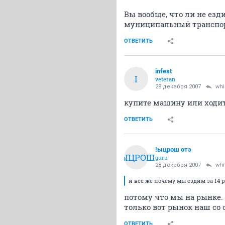
Вы вообще, что ли не езди
муниципальный транспорт
ОТВЕТИТЬ
infest
I
veteran
28 декабря 2007
whi
купите машину или ходит
ОТВЕТИТЬ
!ыцрош отэ
!ЫЦРОШ
guru
28 декабря 2007
whi
и всё же почему мы ездим за 14 ру
потому что мы на рынке. 
только вот рынок наш со
ОТВЕТИТЬ