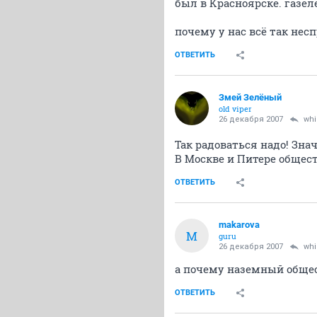
был в Красноярске. газеле
почему у нас всё так нес
ОТВЕТИТЬ
Змей Зелёный
old viper
26 декабря 2007
whi
Так радоваться надо! Зна
В Москве и Питере общест
ОТВЕТИТЬ
makarova
M
guru
26 декабря 2007
whi
а почему наземный общес
ОТВЕТИТЬ