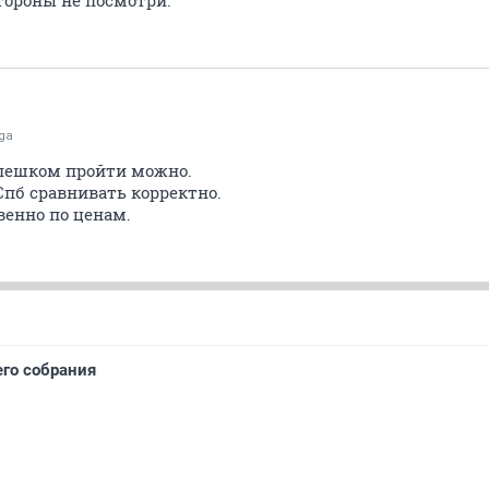
стороны не посмотри.
ga
ц пешком пройти можно.
Спб сравнивать корректно.
венно по ценам.
го собрания