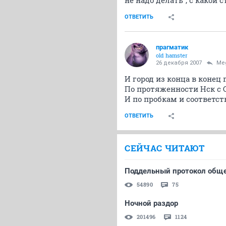
не надо делать", с какой 
ОТВЕТИТЬ
прагматик
old hamster
26 декабря 2007
Me
И город из конца в коне
По протяженности Нск с 
И по пробкам и соответст
ОТВЕТИТЬ
СЕЙЧАС ЧИТАЮТ
Поддельный протокол обще
54890
75
Ночной раздор
201496
1124