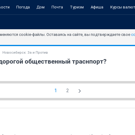
вости
Погода
Дом
Почта
Туризм
Афиша
Курсы валю
меняются cookie-файлы. Оставаясь на сайте, вы подтверждаете свое
с
Новосибирск: За и Против
 дорогой общественный траснпорт?
1
2