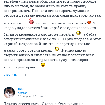
телефону пыталась объяснить,что в приют вообще
никак нельзя, но бабка явно не хотела правду
воспринимать. Поехали его забирать, думала к
сестре в деревню передам или сама пристрою, но так
и остался.......
,не смогли с ним расстаться
.Я
когда увидела этого *пинчера* еле сдержалась что
бы на откровенное хамство не перейти
,а бабка
говорит: коричневых всех по 3 000 руб продала, а этот
черный-некрасивый, никто не берет,зря только
мамку сосет третий месяц
.Не про какую
стерилизацию и слышать не желает,говорит всех
всегда продавала и продавать буду - пинчеров
хорошо разбирают
.
ОТВЕТИТЬ
НеЯ
veteran
27 августа 2011
Ort
Покажу своего кота - Скарона. Очень сильно