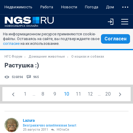
Недвижимость
Работа
Новости
Погода
Дом
На информационном ресурсе применяются cookie-
Согласен
файлы. Оставаясь на сайте, вы подтверждаете свое
согласие
на их использование.
НГС.Форум
Домашние животные
О кошках и собаках
Растушка :)
516894
965
1
...
8
9
10
11
12
...
20
Lazura
Безгранично влюбленная heart
25 августа 2011
НОтаСя