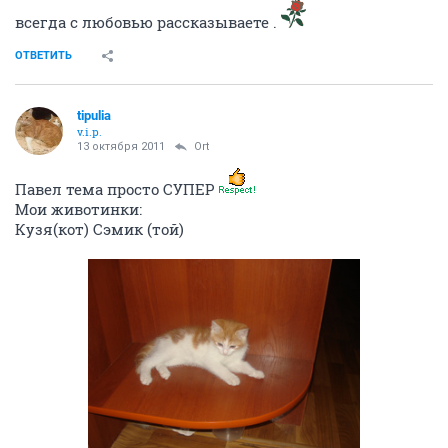
всегда с любовью рассказываете .
ОТВЕТИТЬ
tipulia
v.i.p.
13 октября 2011
Ort
Павел тема просто СУПЕР
Мои животинки:
Кузя(кот) Сэмик (той)