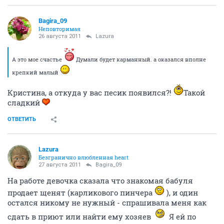
Bagira_09
Неповторимая
26 августа 2011
Lazura
А это мое счастье
Думали будет карманный. а оказался вполне
крепкий малый
Кристина, а откуда у вас песик появился?!
Такой
сладкий
ОТВЕТИТЬ
Lazura
Безгранично влюбленная heart
27 августа 2011
Bagira_09
На работе девочка сказала что знакомая бабуля
продает щенят (карликового пинчера
), и один
остался никому не нужный - спрашивала меня как
сдать в приют или найти ему хозяев
Я ей по