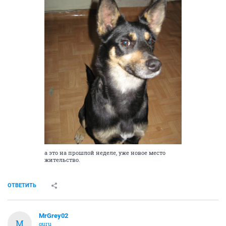
а это на прошлой неделе, уже новое место
жительство.
ОТВЕТИТЬ
MrGrey02
M
guru