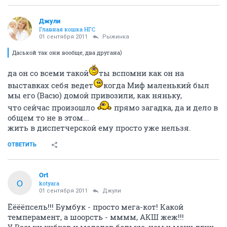
Джули
Главная кошка НГС
01 сентября 2011
Рыжинка
Даськой так они вообще, два другана)
да он со всеми такой
ты вспомни как он на
выставках себя ведет
когда Миф маленький был
мы его (Васю) домой привозили, как няньку,
что сейчас произошло
прямо загадка, да и дело в
общем то не в этом...
жить в диспетчерской ему просто уже нельзя.
ОТВЕТИТЬ
Ort
O
kotyara
01 сентября 2011
Джули
Ёёёёпсель!!! Бумбук - просто мега-кот! Какой
темперамент, а шоорсть - мммм, АКШ жеж!!!