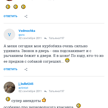
ОТВЕТИТЬ
Vedmochka
V
guru
02 сентября 2011
Татьяна197
А меня сегодня моя курбобиха очень сильно
удивила. Звонок в дверь - она подскакивает и с
рычанием бежит к двери. Я в шоке! По ходу, кто-то из
ее предков с собакой согрешил...
ОТВЕТИТЬ
j_bullet245
activist
02 сентября 2011
Татьяна197
супер анекдоты
особенно про черноволосого красавца