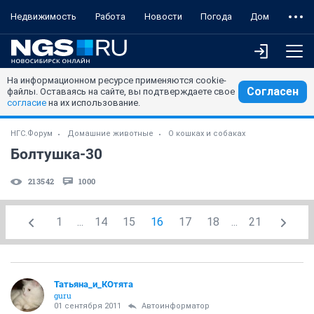
Недвижимость
Работа
Новости
Погода
Дом
На информационном ресурсе применяются cookie-
Согласен
файлы. Оставаясь на сайте, вы подтверждаете свое
согласие
на их использование.
НГС.Форум
Домашние животные
О кошках и собаках
Болтушка-30
213542
1000
1
...
14
15
16
17
18
...
21
Татьяна_и_КОтята
guru
01 сентября 2011
Автоинформатор