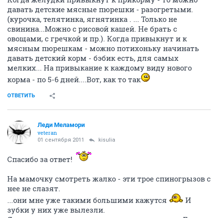
давать детские мясные пюрешки - разогретыми.
(курочка, телятинка, ягнятинка . ... Только не
свинина...Можно с рисовой кашей. Не брать с
овощами, с гречкой и пр.). Когда привыкнут и к
мясным пюрешкам - можно потихоньку начинать
давать детский корм - бэбик есть, для самых
мелких... На привыкание к каждому виду нового
корма - по 5-6 дней....Вот, как то так
ОТВЕТИТЬ
Леди Меламори
veteran
01 сентября 2011
kisulia
Спасибо за ответ!
На мамочку смотреть жалко - эти трое спиногрызов с
нее не слазят.
...они мне уже такими большими кажутся
И
зубки у них уже вылезли.