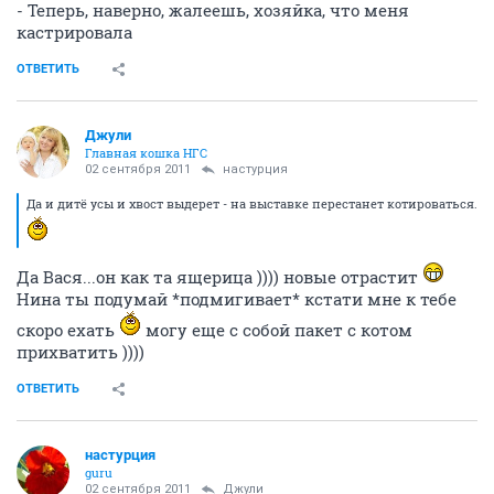
- Теперь, наверно, жалеешь, хозяйка, что меня
кастрировала
ОТВЕТИТЬ
Джули
Главная кошка НГС
02 сентября 2011
настурция
Да и дитё усы и хвост выдерет - на выставке перестанет котироваться.
Да Вася...он как та ящерица )))) новые отрастит
Нина ты подумай *подмигивает* кстати мне к тебе
скоро ехать
могу еще с собой пакет с котом
прихватить ))))
ОТВЕТИТЬ
настурция
guru
02 сентября 2011
Джули