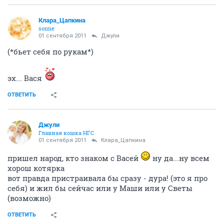
Клара_Цапкина
sonne
01 сентября 2011
Джули
(*бьет себя по рукам*)
эх... Вася
ОТВЕТИТЬ
Джули
Главная кошка НГС
01 сентября 2011
Клара_Цапкина
пришел народ, кто знаком с Васей
ну да...ну всем
хорош котярка
вот правда пристраивала бы сразу - дура! (это я про
себя) и жил бы сейчас или у Маши или у Светы
(возможно)
ОТВЕТИТЬ