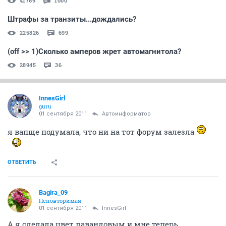
41769
1000
Штрафы за транзиты...дождались?
225826
699
(off >> 1)Сколько амперов жрет автомагнитола?
28945
36
InnesGirl
guru
01 сентября 2011
Автоинформатор
я вапще подумала, что ни на тот форум залезла
ОТВЕТИТЬ
Bagira_09
Неповторимая
01 сентября 2011
InnesGirl
А я сделала цвет лавандовым и мне теперь