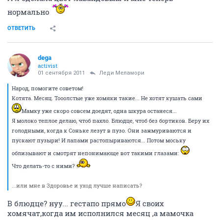
нормально
ОТВЕТИТЬ
dega
activist
01 сентября 2011
Леди Меламори
Народ, помогите советом!
Котята. Месяц. Тооолстые уже хомяки такие... Не хотят кушать сами
Мамку уже скоро совсем доедят, одна шкура останеся...
Я молоко теплое делаю, чтоб пахло. Блюдце, чтоб без бортиков. Беру их
голодными, когда к Соньке лезут в пузо. Они зажмуриваются и
пускают пузыри! И лапами растопыриваются... Потом моську
облизывают и смотрят непонимающе вот такими глазами:
Что делать-то с ними?
...или мне в Здоровье и уход лучше написать?
В блюдце? нуу... гестапо прямо
Я своих
хомячат,когда им исполнился месяц ,а мамочка