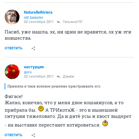
NaturelleRiviera
old hamster
02 сентября 2011
Татьяна197
Пасиб, уже нашла, эх, ни один не нравится, ох уж эти
новшества.
ОТВЕТИТЬ
настурция
guru
02 сентября 2011
Джули
Приняла я таки волевое решение пристраивать его.
Фигасе!
Жалко, конечно, что у меня двое кошакиусов, а то
прибрала бы.
А ТРИкотаЖ - это в нынешней
ситуции тяжеловато. Да и дитё усы и хвост выдерет
- на выставке перестанет котироваться.
ОТВЕТИТЬ