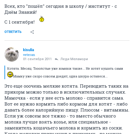
Всех, кто "пошёл" сегодня в школу / институт - с
Днём Знаний!
С 1 сентября!
ОТВЕТИТЬ
kisulia
veteran
01 сентября 2011
Леди Меламори
Котята. Месяц. Тооолстые уже хомяки такие... Не хотят кушать сами
Мамку уже скоро совсем доедят, одна шкура останеся...
Это еще ооочень мелкие котята. Переводить таких на
прикорм можно только в исключительных случаях.
Мамочка - если у нее есть молоко - справится сама.
Вот ее нужно кормить либо кормом для котят - либо
давать более калорийную пищу. Плюсом - витамины.
Если уж совсем все тяжко - то вместо обычного
молока лучше взять козье, или специальное -
заменитель кошачьего молока и кормить из соски.
Когда желудки привыкнут к прикорму - то можно