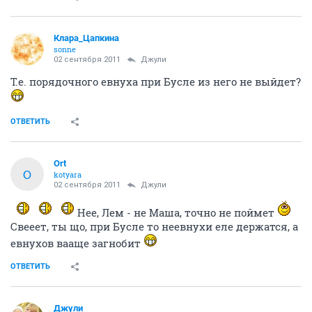
Клара_Цапкина
sonne
02 сентября 2011
Джули
Т.е. порядочного евнуха при Бусле из него не выйдет?
ОТВЕТИТЬ
Ort
O
kotyara
02 сентября 2011
Джули
Нее, Лем - не Маша, точно не поймет
Свееет, ты що, при Бусле то неевнухи еле держатся, а
евнухов вааще загнобит
ОТВЕТИТЬ
Джули