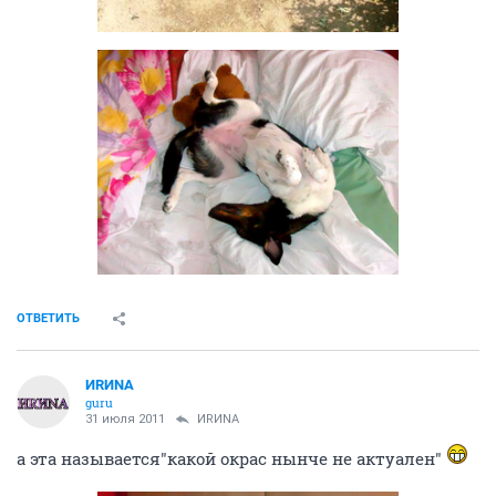
ОТВЕТИТЬ
ИRИNА
guru
31 июля 2011
ИRИNА
а эта называется"какой окрас нынче не актуален"