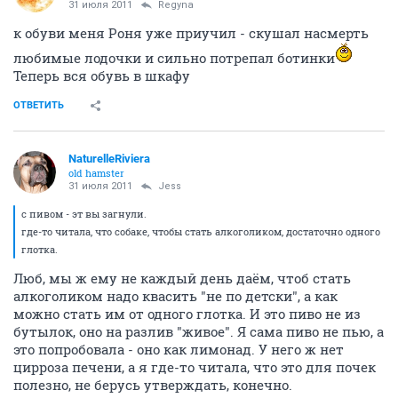
31 июля 2011
Regyna
к обуви меня Роня уже приучил - скушал насмерть
любимые лодочки и сильно потрепал ботинки
Теперь вся обувь в шкафу
ОТВЕТИТЬ
NaturelleRiviera
old hamster
31 июля 2011
Jess
с пивом - эт вы загнули.
где-то читала, что собаке, чтобы стать алкоголиком, достаточно одного
глотка.
Люб, мы ж ему не каждый день даём, чтоб стать
алкоголиком надо квасить "не по детски", а как
можно стать им от одного глотка. И это пиво не из
бутылок, оно на разлив "живое". Я сама пиво не пью, а
это попробовала - оно как лимонад. У него ж нет
цирроза печени, а я где-то читала, что это для почек
полезно, не берусь утверждать, конечно.