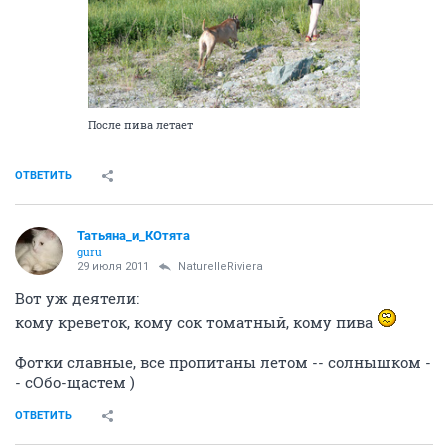
После пива летает
ОТВЕТИТЬ
Татьяна_и_КОтята
guru
29 июля 2011
NaturelleRiviera
Вот уж деятели:
кому креветок, кому сок томатный, кому пива
Фотки славные, все пропитаны летом -- солнышком -
- сОбо-щастем )
ОТВЕТИТЬ