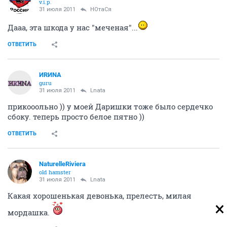
v.i.p.
31 июля 2011
НОтаСя
Дааа, эта шкода у нас "меченая"...
ОТВЕТИТЬ
ИRИNА
guru
31 июля 2011
Lnata
прикооольно )) у моей Даришки тоже было сердечко
сбоку. теперь просто белое пятно ))
ОТВЕТИТЬ
NaturelleRiviera
old hamster
31 июля 2011
Lnata
Какая хорошенькая девонька, прелесть, милая
мордашка.