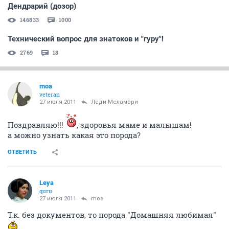
Дендрарий (дозор)
146833
1000
Технический вопрос для знатоков и "гуру"!
2769
18
moa
veteran
27 июля 2011
Леди Меламори
Поздравляю!!!
, здоровья маме и малышам!
а можно узнать какая это порода?
ОТВЕТИТЬ
Leya
guru
27 июля 2011
moa
Т.к. без документов, то порода "Домашняя любимая"