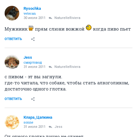
Rysochka
veteran
30 июля 2011
NaturelleRiviera
Мужииик
прям слюни вожжой
когда пиво пьет
ОТВЕТИТЬ
Jess
смартовод
31 июля 2011
NaturelleRiviera
с пивом - эт вы загнули.
где-то читала, что собаке, чтобы стать алкоголиком,
достаточно одного глотка.
ОТВЕТИТЬ
Клара_Цапкина
sonne
31 июля 2011
Jess
От одного глотка точно не станет.