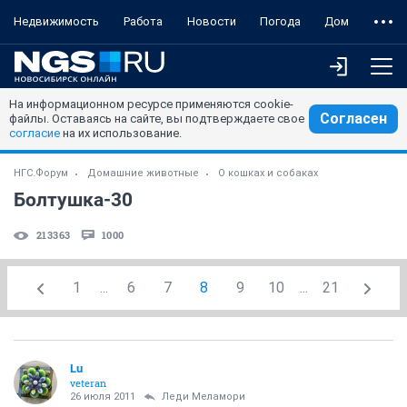
Недвижимость
Работа
Новости
Погода
Дом
На информационном ресурсе применяются cookie-
Согласен
файлы. Оставаясь на сайте, вы подтверждаете свое
согласие
на их использование.
НГС.Форум
Домашние животные
О кошках и собаках
Болтушка-30
213363
1000
1
...
6
7
8
9
10
...
21
Lu
veteran
26 июля 2011
Леди Меламори