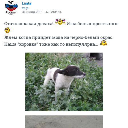
Lnata
v.i.p.
31 июля 2011
ИRИNА
Статная какая деваха!
И на белых простынях.
Ждем когда прийдет мода на черно-белый окрас.
Наша "коровка" тоже как то непопулярна...