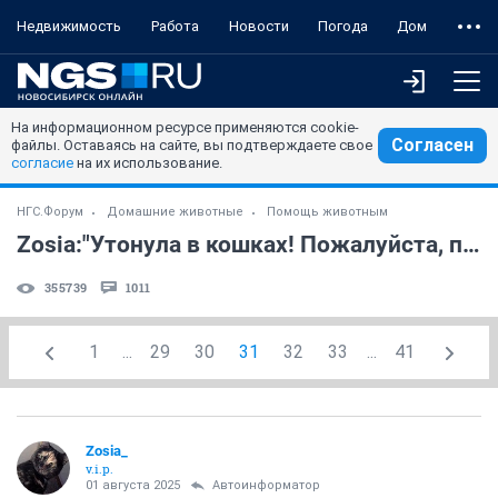
Недвижимость
Работа
Новости
Погода
Дом
На информационном ресурсе применяются cookie-
Согласен
файлы. Оставаясь на сайте, вы подтверждаете свое
согласие
на их использование.
НГС.Форум
Домашние животные
Помощь животным
Zosia:"Утонула в кошках! Пожалуйста, помогите!!!" (часть 5)
355739
1011
1
...
29
30
31
32
33
...
41
Zosia_
v.i.p.
01 августа 2025
Автоинформатор