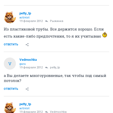
petty_tp
activist
19 февраля 2012
Рыжинка
Из пластиковой трубы. Все держится хорошо. Если
есть какие-либо предпочтения, то я их учитываю
ОТВЕТИТЬ
Vedmochka
V
guru
19 февраля 2012
petty_tp
а Вы делаете многоуровневые, так чтобы под самый
потолок?
ОТВЕТИТЬ
petty_tp
activist
19 февраля 2012
Vedmochka