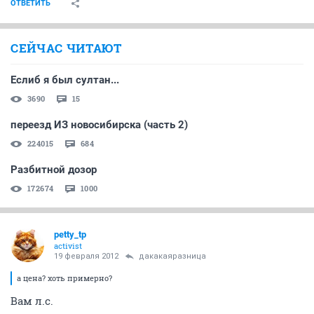
ОТВЕТИТЬ
СЕЙЧАС ЧИТАЮТ
Еслиб я был султан...
3690
15
переезд ИЗ новосибирска (часть 2)
224015
684
Разбитной дозор
172674
1000
petty_tp
activist
19 февраля 2012
дакакаяразница
а цена? хоть примерно?
Вам л.с.