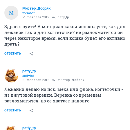
Мистер_Добряк
М
member
21 февраля 2012
petty_tp
Здравствуйте! А материал какой используете, как для
лежанок так и для когтеточки? не разлохматится он
через некоторое время, если кошка будет его активно
драть?
ОТВЕТИТЬ
petty_tp
activist
21 февраля 2012
Мистер_Добряк
Лежанки делаю из иск. меха или флока, когтеточки -
из джутовой веревки. Веревка со временем
разлохматится, но ее хватает надолго.
ОТВЕТИТЬ
petty_tp