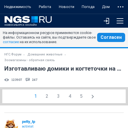
Недвижимость
Работа
Новости
Погода
Дом
На информационном ресурсе применяются cookie-
Согласен
файлы. Оставаясь на сайте, вы подтверждаете свое
согласие
на их использование.
НГС.Форум
Домашние животные
Зоомагазины - обратная связь
Изготавливаю домики и когтеточки на заказ
123907
247
1
2
3
4
5
petty_tp
activist