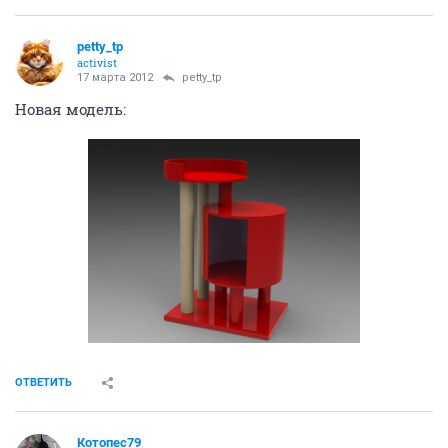
petty_tp
activist
17 марта 2012
petty_tp
Новая модель:
ОТВЕТИТЬ
Котопес79