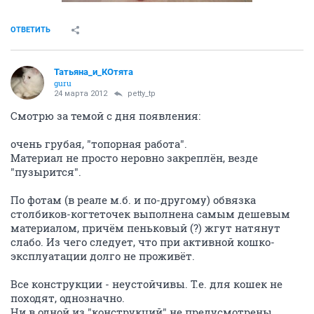
ОТВЕТИТЬ
Татьяна_и_КОтята
guru
24 марта 2012
petty_tp
Смотрю за темой с дня появления:
очень грубая, "топорная работа".
Материал не просто неровно закреплён, везде
"пузырится".
По фотам (в реале м.б. и по-другому) обвязка
столбиков-когтеточек выполнена самым дешевым
материалом, причём пеньковый (?) жгут натянут
слабо. Из чего следует, что при активной кошко-
эксплуатации долго не проживёт.
Все конструкции - неустойчивы. Т.е. для кошек не
походят, однозначно.
Ни в одной из "конструкций" не предусмотрены