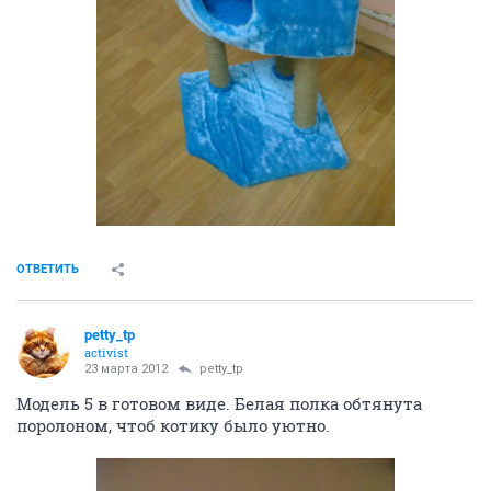
ОТВЕТИТЬ
petty_tp
activist
23 марта 2012
petty_tp
Модель 5 в готовом виде. Белая полка обтянута
поролоном, чтоб котику было уютно.