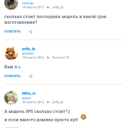
veteran
18 марта 2012
petty_tp
сколько стоит последняя модель и какой срок
изготовления?
ОТВЕТИТЬ
petty_tp
activist
18 марта 2012
Котопес79
Вам л.с.
ОТВЕТИТЬ
Nikta_m
junior
20 марта 2012
petty_tp
А модель №5 сколько стоит?:)
и если вместо домика просто куб