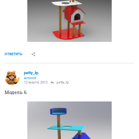
ОТВЕТИТЬ
petty_tp
activist
12 марта 2012
petty_tp
Модель 6: