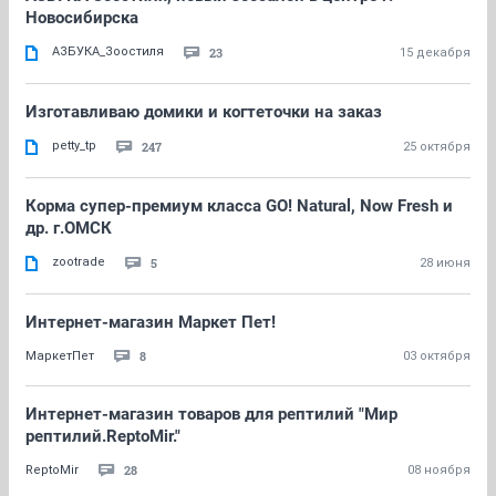
Новосибирска
АЗБУКА_Зоостиля
23
15 декабря
Изготавливаю домики и когтеточки на заказ
petty_tp
247
25 октября
Корма супер-премиум класса GO! Natural, Now Fresh и
др. г.ОМСК
zootrade
5
28 июня
Интернет-магазин Маркет Пет!
8
МаркетПет
03 октября
Интернет-магазин товаров для рептилий "Мир
рептилий.ReptoMir."
28
ReptoMir
08 ноября