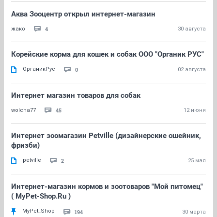
Аква Зооцентр открыл интернет-магазин
4
жако
30 августа
Корейские корма для кошек и собак ООО "Органик РУС"
ОрганикРус
0
02 августа
Интернет магазин товаров для собак
45
wolcha77
12 июня
Интернет зоомагазин Petville (дизайнерские ошейник,
фризби)
petville
2
25 мая
Интернет-магазин кормов и зоотоваров "Мой питомец"
( MyPet-Shop.Ru )
MyPet_Shop
194
30 марта