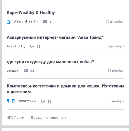
Корм Wealthy & Healthy
WealthyHealthy
1
22 декабря
Аквариумный интернет-магазин "Аква Трейд"
33
АкваТрейд
07 декабря
где купить одежду для маленьких собак?
34
century
19 ноября
Комплексы-когтеточки и домики для кошек. Изготовим
и доставим.
coonwood
59
08 ноября
НГС.Форум
Домашние животные