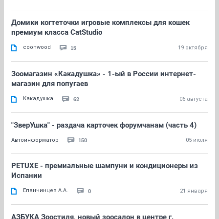
Домики когтеточки игровые комплексы для кошек
премиум класса CatStudio
coonwood
15
19 октября
Зоомагазин «Какадушка» - 1-ый в России интернет-
магазин для попугаев
Какадушка
62
06 августа
"ЗверУшка" - раздача карточек форумчанам (часть 4)
150
Автоинформатор
05 июля
PETUXE - премиальные шампуни и кондиционеры из
Испании
Епанчинцев А.А.
0
21 января
АЗБУКА Зоостиля, новый зоосалон в центре г.