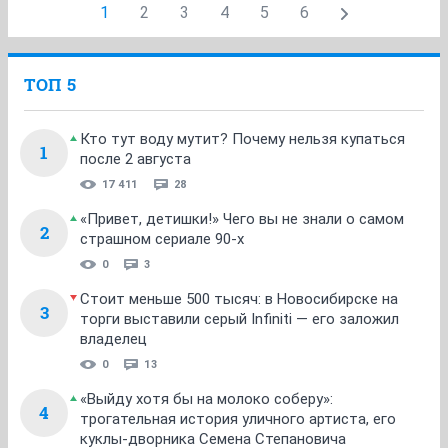
1
2
3
4
5
6
ТОП 5
Кто тут воду мутит? Почему нельзя купаться
1
после 2 августа
17 411
28
«Привет, детишки!» Чего вы не знали о самом
2
страшном сериале 90-х
0
3
Стоит меньше 500 тысяч: в Новосибирске на
3
торги выставили серый Infiniti — его заложил
владелец
0
13
«Выйду хотя бы на молоко соберу»:
4
трогательная история уличного артиста, его
куклы-дворника Семена Степановича