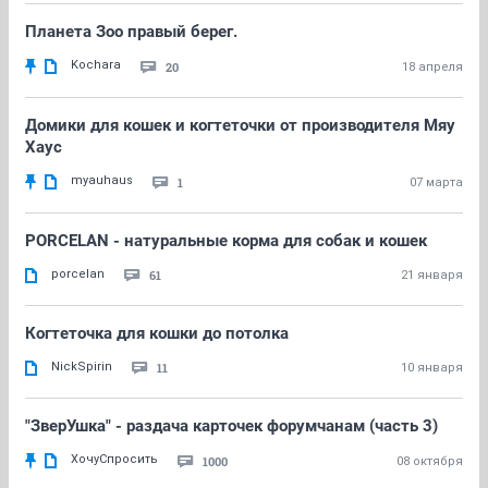
Планета Зоо правый берег.
Kochara
20
18 апреля
Домики для кошек и когтеточки от производителя Мяу
Хаус
myauhaus
1
07 марта
PORCELAN - натуральные корма для собак и кошек
porcelan
61
21 января
Когтеточка для кошки до потолка
NickSpirin
11
10 января
"ЗверУшка" - раздача карточек форумчанам (часть 3)
ХочуСпросить
1000
08 октября