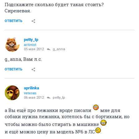
Подскажите сколько будет такая стоить?
Сиреневая.
ОТВЕТИТЬ
petty_tp
activist
05 мая 2012
g_anna
g_anna, Вам л.с.
ОТВЕТИТЬ
aprilinka
veteran
06 мая 2012
petty_tp
а Вы ещё про лежанки вроде писали
мне для
собаки нужна лежанка, хотелось бы с бортиками, но
чтобы можно было стирать в машинке
и ещё можно цену на модель №6 в ЛС