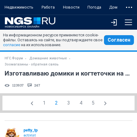
Недвижимость
Работа
Новости
Погода
Дом
На информационном ресурсе применяются cookie-
Согласен
файлы. Оставаясь на сайте, вы подтверждаете свое
согласие
на их использование.
НГС.Форум
Домашние животные
Зоомагазины - обратная связь
Изготавливаю домики и когтеточки на заказ
123937
247
1
2
3
4
5
petty_tp
activist