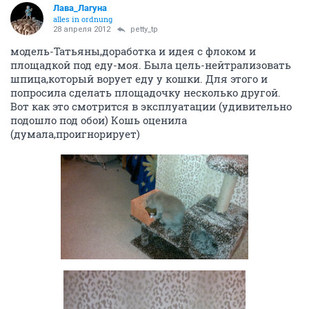
Лава_Лагуна
alles in ordnung
28 апреля 2012
petty_tp
модель-Татьяны,доработка и идея с флоком и
площадкой под еду-моя. Была цель-нейтрализовать
шпица,который ворует еду у кошки. Для этого и
попросила сделать площадочку несколько другой.
Вот как это смотрится в эксплуатации (удивительно
подошло под обои) Кошь оценила
(думала,проигнорирует)