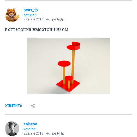
petty_tp
activist
22 мая 2012
petty_tp
Когтеточка высотой 100 см
ОТВЕТИТЬ
zaiceva
veteran
22 мая 2012
petty_tp