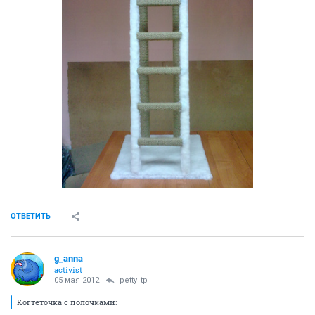
ОТВЕТИТЬ
g_anna
activist
05 мая 2012
petty_tp
Когтеточка с полочками: