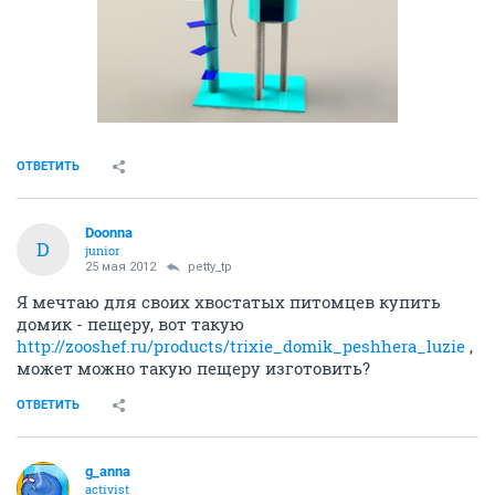
ОТВЕТИТЬ
Doonna
D
junior
25 мая 2012
petty_tp
Я мечтаю для своих хвостатых питомцев купить
домик - пещеру, вот такую
http://zooshef.ru/products/trixie_domik_peshhera_luzie
,
может можно такую пещеру изготовить?
ОТВЕТИТЬ
g_anna
activist