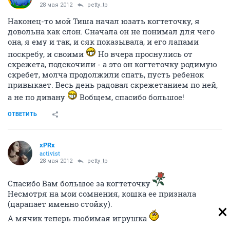
28 мая 2012
petty_tp
Наконец-то мой Тиша начал юзать когтеточку, я
довольна как слон. Сначала он не понимал для чего
она, я ему и так, и сяк показывала, и его лапами
поскребу, и своими
Но вчера проснулись от
скрежета, подскочили - а это он когтеточку родимую
скребет, молча продолжили спать, пусть ребенок
привыкает. Весь день радовал скрежетанием по ней,
а не по дивану
Вобщем, спасибо большое!
ОТВЕТИТЬ
xPRx
activist
28 мая 2012
petty_tp
Спасибо Вам большое за когтеточку
Несмотря на мои сомнения, кошка ее признала
(царапает именно стойку).
А мячик теперь любимая игрушка