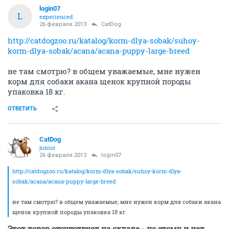
login07
L
experienced
26 февраля 2013
CatDog
http://catdogzoo.ru/katalog/korm-dlya-sobak/suhoy-
korm-dlya-sobak/acana/acana-puppy-large-breed
не там смотрю? в общем уважаемые, мне нужен
корм для собаки акана щенок крупной породы
упаковка 18 кг.
ОТВЕТИТЬ
CatDog
junior
26 февраля 2013
login07
http://catdogzoo.ru/katalog/korm-dlya-sobak/suhoy-korm-dlya-
sobak/acana/acana-puppy-large-breed
не там смотрю? в общем уважаемые, мне нужен корм для собаки акана
щенок крупной породы упаковка 18 кг.
Этот товар отсутствует на складе - по этому и нет