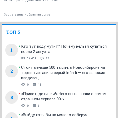
НГС.Форум
Домашние животные
Зоомагазины - обратная связь
ТОП 5
Кто тут воду мутит? Почему нельзя купаться
1
после 2 августа
17 411
28
Стоит меньше 500 тысяч: в Новосибирске на
2
торги выставили серый Infiniti — его заложил
владелец
0
13
«Привет, детишки!» Чего вы не знали о самом
3
страшном сериале 90-х
0
3
«Выйду хотя бы на молоко соберу»: