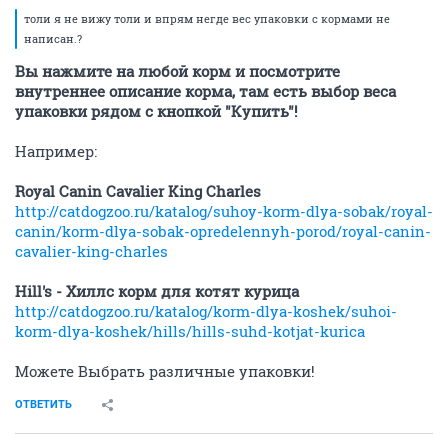
толи я не вижу толи и впрям негде вес упаковки с кормами не
написан.?
Вы нажмите на любой корм и посмотрите
внутреннее описание корма, там есть выбор веса
упаковки рядом с кнопкой "Купить"!
Например:
Royal Canin Cavalier King Charles
http://catdogzoo.ru/katalog/suhoy-korm-dlya-sobak/royal-
canin/korm-dlya-sobak-opredelennyh-porod/royal-canin-
cavalier-king-charles
Hill's - Хиллс корм для котят курица
http://catdogzoo.ru/katalog/korm-dlya-koshek/suhoi-
korm-dlya-koshek/hills/hills-suhd-kotjat-kurica
Можете Выбрать различные упаковки!
ОТВЕТИТЬ