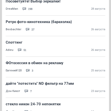
Посоветуйте! Выбор зеркалки!
198
DreaMan
28 августа
Ретро фото-кинотехника (барахолка)
27
Beobachter
26 августа
Споттинг
51
Adieu
26 августа
ФОтосессия в обмен на рекламу
3
Евгений120
25 августа
дайте "потестить" ND фильтр на 77мм
7
Дон Кихот
23 августа
стекло никон 24-70 непонятки