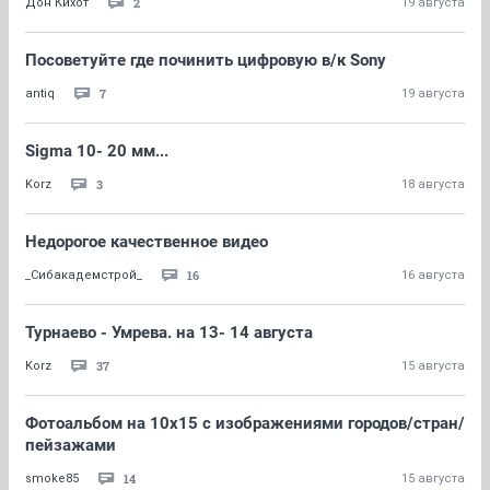
2
Дон Кихот
19 августа
Посоветуйте где починить цифровую в/к Sony
7
antiq
19 августа
Sigma 10- 20 мм...
3
Korz
18 августа
Недорогое качественное видео
16
_Сибакадемстрой_
16 августа
Турнаево - Умрева. на 13- 14 августа
37
Korz
15 августа
Фотоальбом на 10х15 с изображениями городов/стран/
пейзажами
14
smoke85
15 августа