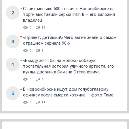
Стоит меньше 500 тысяч: в Новосибирске на
2
торги выставили серый Infiniti — его заложил
владелец
0
13
«Привет, детишки!» Чего вы не знали о самом
3
страшном сериале 90-х
0
3
«Выйду хотя бы на молоко соберу»:
4
трогательная история уличного артиста, его
куклы-дворника Семена Степановича
0
6
В Новосибирске ищут дом голубоглазому
5
сфинксу после смерти хозяина — фото Тима
0
11