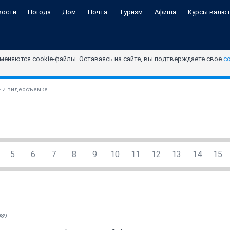
вости
Погода
Дом
Почта
Туризм
Афиша
Курсы валю
меняются cookie-файлы. Оставаясь на сайте, вы подтверждаете свое
с
- и видеосъемке
5
6
7
8
9
10
11
12
13
14
15
989