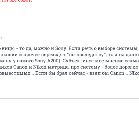
ст
ницы - то да, можно и Sony. Если речь о выборе системы
спышки и прочее переходят "по-наследству", то я на дан
меня у самого Sony A200). Субъектиное мое мнение осамо
ков Canon и Nikon матрица, про систему - более дорогие
овместимых... Если бы брал сейчас - взял бы Canon... Nik