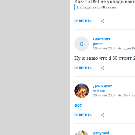
Как-то D90 не укладывает
В пределах 15-18 тысяч.
ОТВЕТИТЬ
GeRta989
G
junior
29 июня 2009
Дон К
Ну я знаю что d 60 стоит 
ОТВЕТИТЬ
Дон Кихот
veteran
29 июня 2009
GeRta
вот
ОТВЕТИТЬ
ganymed