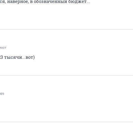
ся, наверное, в обозначенный бюджет...
ихот
23 тысячи...вот)
989