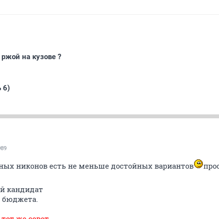
 ржой на кузове ?
 6)
989
ьных никонов есть не меньше достойных вариантов
про
ый кандидат
о бюджета.
тот же совет.