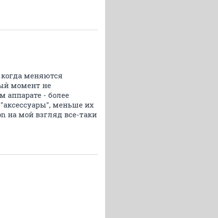
, когда меняются
ный момент не
м аппарате - более
 "аксессуары", меньше их
on на мой взгляд все-таки