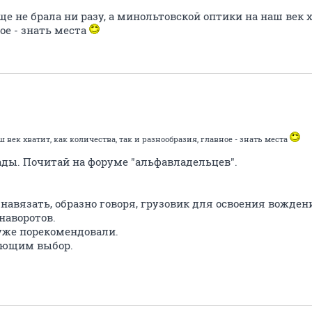
е не брала ни разу, а минольтовской оптики на наш век х
ое - знать места
 век хватит, как количества, так и разнообразия, главное - знать места
ады. Почитай на форуме "альфавладельцев".
вязать, образно говоря, грузовик для освоения вождени
наворотов.
же порекомендовали.
шающим выбор.