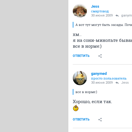
Jess
смартовод
30 июня 2009
ganym
А вот тут могут быть засады. По
хм..
я на сони-минольте бываю
все в норме:)
ОТВЕТИТЬ
ganymed
просто пользователь
30 июня 2009
Jess
все в норме:)
Хорошо, если так.
ОТВЕТИТЬ