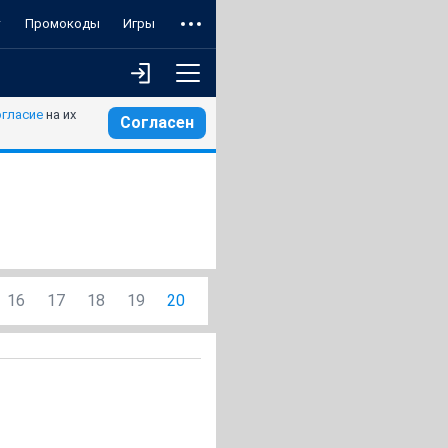
т
Промокоды
Игры
огласие
на их
Согласен
16
17
18
19
20