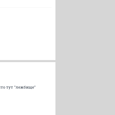
сто тут "лежбище"