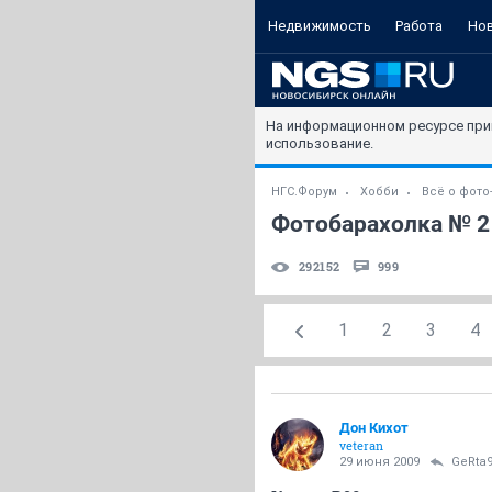
Недвижимость
Работа
Но
На информационном ресурсе при
использование.
НГС.Форум
Хобби
Всё о фото
Фотобарахолка № 2
292152
999
1
2
3
4
Дон Кихот
veteran
29 июня 2009
GeRta