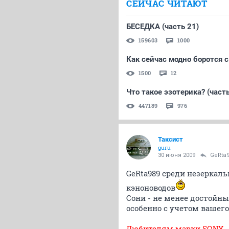
СЕЙЧАС ЧИТАЮТ
БЕСЕДКА (часть 21)
159603
1000
Как сейчас модно боротся с
1500
12
Что такое эзотерика? (часть
447189
976
Таксист
guru
30 июня 2009
GeRta
GeRta989 среди незеркал
кэноноводов
Сони - не менее достойн
особенно с учетом вашег
Любителям марки SONY - 