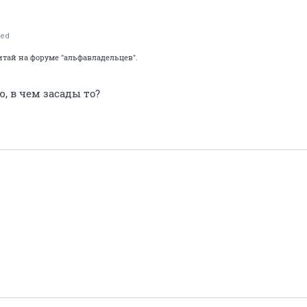
ed
читай на форуме "альфавладельцев".
, в чем засады то?