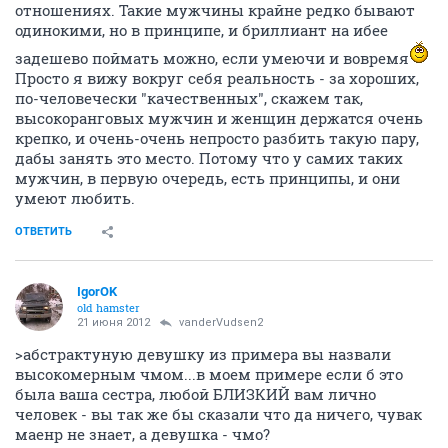
отношениях. Такие мужчины крайне редко бывают
одинокими, но в принципе, и бриллиант на ибее
задешево поймать можно, если умеючи и вовремя
Просто я вижу вокруг себя реальность - за хороших,
по-человечески "качественных", скажем так,
высокоранговых мужчин и женщин держатся очень
крепко, и очень-очень непросто разбить такую пару,
дабы занять это место. Потому что у самих таких
мужчин, в первую очередь, есть принципы, и они
умеют любить.
ОТВЕТИТЬ
IgorOK
old hamster
21 июня 2012
vanderVudsen2
>абстрактуную девушку из примера вы назвали
высокомерным чмом...в моем примере если б это
была ваша сестра, любой БЛИЗКИЙ вам лично
человек - вы так же бы сказали что да ничего, чувак
маенр не знает, а девушка - чмо?