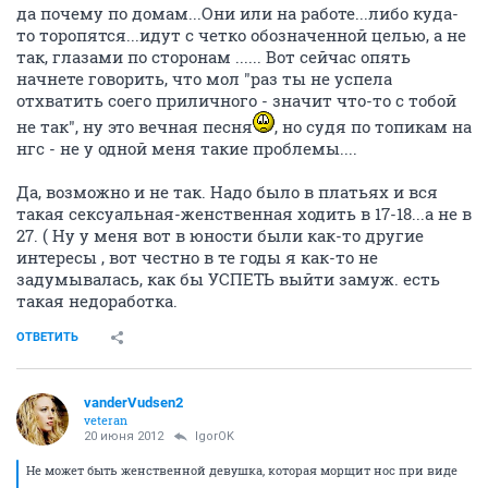
да почему по домам...Они или на работе...либо куда-
то торопятся...идут с четко обозначенной целью, а не
так, глазами по сторонам ...... Вот сейчас опять
начнете говорить, что мол "раз ты не успела
отхватить соего приличного - значит что-то с тобой
не так", ну это вечная песня
, но судя по топикам на
нгс - не у одной меня такие проблемы....
Да, возможно и не так. Надо было в платьях и вся
такая сексуальная-женственная ходить в 17-18...а не в
27. ( Ну у меня вот в юности были как-то другие
интересы , вот честно в те годы я как-то не
задумывалась, как бы УСПЕТЬ выйти замуж. есть
такая недоработка.
ОТВЕТИТЬ
vanderVudsen2
veteran
20 июня 2012
IgorOK
Не может быть женственной девушка, которая морщит нос при виде