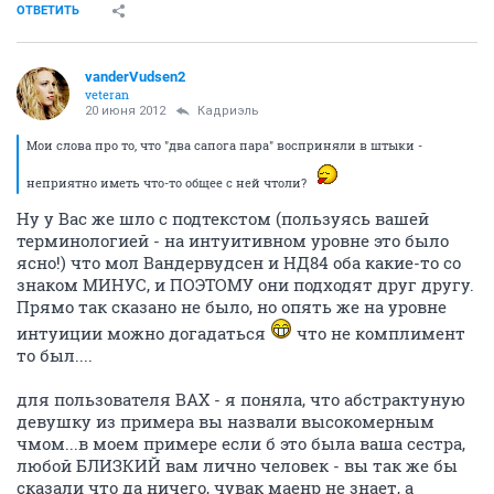
ОТВЕТИТЬ
vanderVudsen2
veteran
20 июня 2012
Кадриэль
Мои слова про то, что "два сапога пара" восприняли в штыки -
неприятно иметь что-то общее с ней чтоли?
Ну у Вас же шло с подтекстом (пользуясь вашей
терминологией - на интуитивном уровне это было
ясно!) что мол Вандервудсен и НД84 оба какие-то со
знаком МИНУС, и ПОЭТОМУ они подходят друг другу.
Прямо так сказано не было, но опять же на уровне
интуиции можно догадаться
что не комплимент
то был....
для пользователя BAX - я поняла, что абстрактуную
девушку из примера вы назвали высокомерным
чмом...в моем примере если б это была ваша сестра,
любой БЛИЗКИЙ вам лично человек - вы так же бы
сказали что да ничего, чувак маенр не знает, а