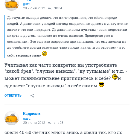
guru
20 июня 2012
ND84
Да глупые выводы делать это ниче странного, это обычно среди
людей. А даже если у людей взгляд сходится по одному пункту это не
значит что они подходят. Да даже по всем пунктам - свои недостатки
видеть в другом человеке не очень классно. Проверено уже к
сожалению... Это еще как задоронов прикалыался, что ему желали на
др чтобы его всегда окружали такие люди как он ,а он отвечает - я то
себя засранца знаю
Учитывая как часто конкретно вы употребляете
"какой бред", "глупые выводы", "ну тупыыые" и т.д. -
может повнимательнее приглядитесь к себе?
и
сделаете "глупые выводы" о себе самом
ОТВЕТИТЬ
Кадриэль
guru
20 июня 2012
elle08
среди 40-50-летних много знаю, а среди тех, кто до