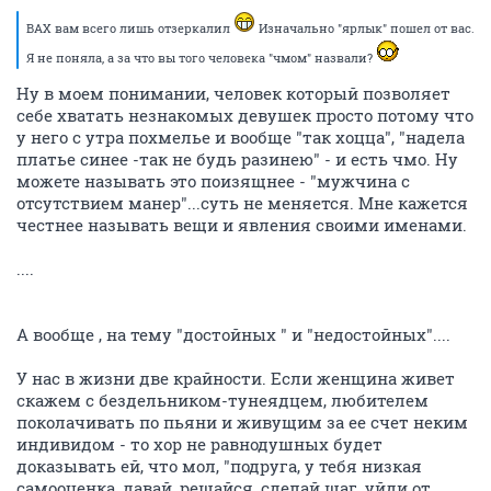
ВАХ вам всего лишь отзеркалил
Изначально "ярлык" пошел от вас.
Я не поняла, а за что вы того человека "чмом" назвали?
Ну в моем понимании, человек который позволяет
себе хватать незнакомых девушек просто потому что
у него с утра похмелье и вообще "так хоцца", "надела
платье синее -так не будь разинею" - и есть чмо. Ну
можете называть это поизящнее - "мужчина с
отсутствием манер"...суть не меняется. Мне кажется
честнее называть вещи и явления своими именами.
....
А вообще , на тему "достойных " и "недостойных"....
У нас в жизни две крайности. Если женщина живет
скажем с бездельником-тунеядцем, любителем
поколачивать по пьяни и живущим за ее счет неким
индивидом - то хор не равнодушных будет
доказывать ей, что мол, "подруга, у тебя низкая
самооценка, давай, решайся, сделай шаг, уйди от