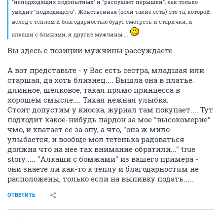
"неподходящих подопытных" и "распушает перышки", как только
увидит "подходящего". Женственная (если такие есть) это та, которой
вслед с теплом и благодарностью будут смотреть и старички, и
алкаши с бомжами, и другие мужчины....
Вы здесь с позиции мужчины рассуждаете.
А вот представьте - у Вас есть сестра, младшая или
старшая, да хоть близнец.... Вышла она в платье.
длинное, шелковое, такая прямо принцесса в
хорошем смысле.... Тихая нежная улыбка.
Стоит допустим у киоска, журнал там покупает.... Тут
подходит какое-нибудь пардон за мое "высокомерие"
чмо, и хватает ее за опу, а что, "она ж мило
улыбается, и вообще мол тетенька радоваться
должна что на нее так внимание обратили..." true
story .... "Алкаши с бомжами" из вашего примера -
они знаете ли как-то к теплу и благодарностям не
расположены, только если на выпивку подать.....
ОТВЕТИТЬ