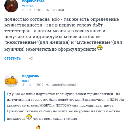
пофигистова
veteran
21 июня 2012
Сэймэй
полностью согласна. ибо - так же есть определение
мужественности - где в первую голову бьёт
тестестерон.. а потом мозги и в совокупности
получаются индивидумы менее или более
"женственные"(для женщин) и "мужественные"(для
мужчин) замечательно сформулировали
ОТВЕТИТЬ
Кадриэль
guru
21 июня 2012
vanderVudsen2
Ну у Вас же шло с подтекстом (пользуясь вашей терминологией - на
интуитивном уровне это было ясно!) что мол Вандервудсен и НД84 оба
какие-то со знаком МИНУС, и ПОЭТОМУ они подходят друг другу.
Прямо так сказано не было, но опять же на уровне интуиции можно
догадаться
что не комплимент то был....