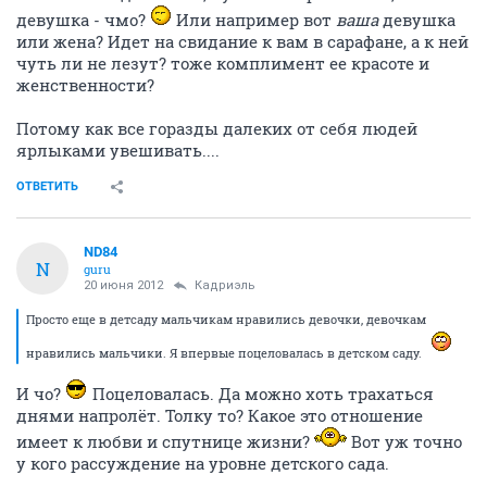
девушка - чмо?
Или например вот
ваша
девушка
или жена? Идет на свидание к вам в сарафане, а к ней
чуть ли не лезут? тоже комплимент ее красоте и
женственности?
Потому как все горазды далеких от себя людей
ярлыками увешивать....
ОТВЕТИТЬ
ND84
N
guru
20 июня 2012
Кадриэль
Просто еще в детсаду мальчикам нравились девочки, девочкам
нравились мальчики. Я впервые поцеловалась в детском саду.
И чо?
Поцеловалась. Да можно хоть трахаться
днями напролёт. Толку то? Какое это отношение
имеет к любви и спутнице жизни?
Вот уж точно
у кого рассуждение на уровне детского сада.