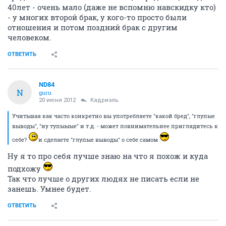
40лет - очень мало (даже не вспомню навскидку кто)
- у многих второй брак, у кого-то просто были
отношения и потом поздний брак с другим
человеком.
ОТВЕТИТЬ
ND84
N
guru
20 июня 2012
Кадриэль
Учитывая как часто конкретно вы употребляете "какой бред", "глупые
выводы", "ну тупыыые" и т.д. - может повнимательнее приглядитесь к
себе?
и сделаете "глупые выводы" о себе самом
Ну я то про себя лучше знаю на что я похож и куда
подхожу
Так что лучше о других людях не писать если не
занешь. Умнее будет.
ОТВЕТИТЬ