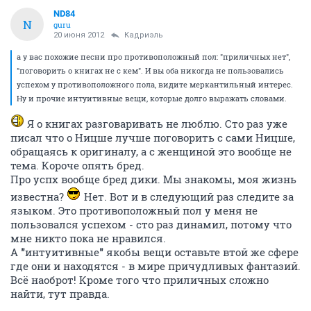
ND84
N
guru
20 июня 2012
Кадриэль
а у вас похожие песни про противоположный пол: "приличных нет",
"поговорить о книгах не с кем". И вы оба никогда не пользовались
успехом у противоположного пола, видите меркантильный интерес.
Ну и прочие интуитивные вещи, которые долго выражать словами.
Я о книгах разговаривать не люблю. Сто раз уже
писал что о Ницше лучше поговорить с сами Ницше,
обращаясь к оригиналу, а с женщиной это вообще не
тема. Короче опять бред.
Про успх вообще бред дики. Мы знакомы, моя жизнь
известна?
Нет. Вот и в следующий раз следите за
языком. Это противоположный пол у меня не
пользовался успехом - сто раз динамил, потому что
мне никто пока не нравился.
А
"
интуитивные
"
якобы вещи оставьте втой же сфере
где они и находятся - в мире причудливых фантазий.
Всё наоброт! Кроме того что приличных сложно
найти, тут правда.