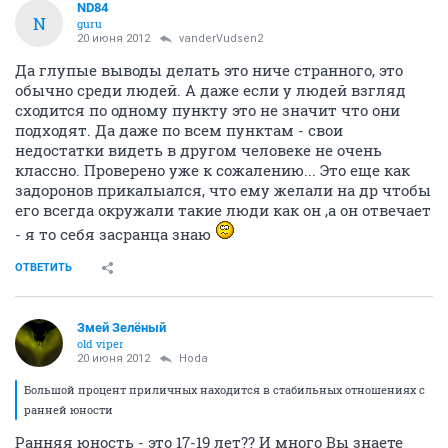
ND84
N
guru
20 июня 2012
vanderVudsen2
Да глупые выводы делать это ниче странного, это
обычно среди людей. А даже если у людей взгляд
сходится по одному пункту это не значит что они
подходят. Да даже по всем пунктам - свои
недостатки видеть в другом человеке не очень
классно. Проверено уже к сожалению... Это еще как
задоронов прикалыался, что ему желали на др чтобы
его всегда окружали такие люди как он ,а он отвечает
- я то себя засранца знаю
ОТВЕТИТЬ
Змей Зелёный
old viper
20 июня 2012
Hoda
Большой процент приличных находится в стабильных отношениях с
ранней юности
Ранняя юность - это 17-19 лет?? И много Вы знаете