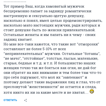
----------------
Тот пример Ваш, когда хамоватый мужичок
бесцеремонно лапает за задницу романтически
настроенную и сексуально одетую девушку,
насколько я понял, имел целью продемонстрировать,
насколько мало настоящих мужчин, ради которых и
стоит девушке быть по-женски привлекательной.
Остальные женаты и им лапать ни к чему - своих
задниц хватает.
Но мне все-таки кажется, что такие вот "отморозки"
составляют не более 5-10% от всех
"непривлекательных" мужчин. Остальные "ботаны",
"не мачо", "отстойные", толстые, лысые, маленькие,
старые, бедные и т.д. и т.п. И большинство наших
женщин точно так же бояться как огня, не дай бог
они обратят на них внимание и тем более там что-то
про себя подумают, что мол их "завлекают" и
поэтому делают такие выражения лиц и глаз, что от
пресловутой "женственности" не остается и следа,
хотя никто их ни за какие месте и не хватал....
ОТВЕТИТЬ