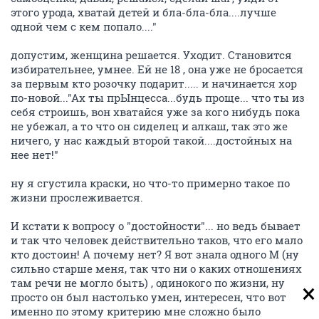
этого урода, хватай детей и бла-бла-бла....лучше
одной чем с кем попало...."
допустим, женщина решается. Уходит. Становится
избирательнее, умнее. Ей не 18 , она уже не бросается
за первым кто розочку подарит..... и начинается хор
по-новой..."Ах ты прЫнцесса...будь проще... что ты из
себя строишь, вон хватайся уже за кого нибудь пока
не убежал, а то что он сиделец и алкаш, так это же
ничего, у нас каждый второй такой....достойных на
нее нет!"
ну я сгустила краски, но что-то примерно такое по
жизни прослеживается.
И кстати к вопросу о "достойности"... но ведь бывает
и так что человек действительно таков, что его мало
кто достоин! А почему нет? Я вот знала одного М (ну
сильно старше меня, так что ни о каких отношениях
там речи не могло быть) , одинокого по жизни, ну
просто он был настолько умен, интересен, что вот
именно по этому критерию мне сложно было