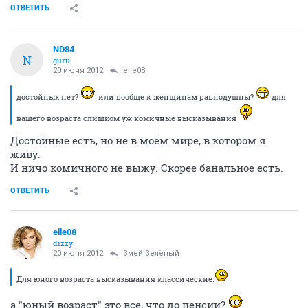
ОТВЕТИТЬ
ND84
N
guru
20 июня 2012
elle08
достойных нет?
или вообще к женщинам равнодушны?
для
вашего возраста слишком уж комичные высказывания
Достойные есть, но не в моём мире, в котором я
живу.
И ничо комичного не выжу. Скорее банальное есть.
ОТВЕТИТЬ
elle08
dizzy
20 июня 2012
Змей Зелёный
Для юного возраста высказывания классические.
а "юный возраст" это все, что до пенсии?