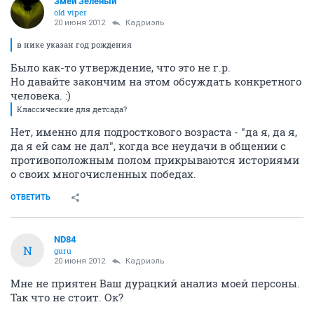
Змей Зелёный
old viper
20 июня 2012
Кадриэль
в нике указан год рождения
Было как-то утверждение, что это не г.р.
Но давайте закончим на этом обсуждать конкретного
человека. :)
Классические для детсада?
Нет, именно для подросткового возраста - "да я, да я,
да я ей сам не дал", когда все неудачи в общении с
противоположным полом прикрываются историями
о своих многочисленных победах.
ОТВЕТИТЬ
ND84
N
guru
20 июня 2012
Кадриэль
Мне не приятен Ваш дурацкий анализ моей персоны.
Так что не стоит. Ок?