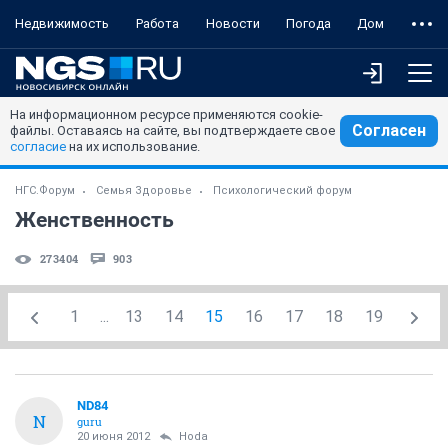
Недвижимость
Работа
Новости
Погода
Дом
На информационном ресурсе применяются cookie-
Согласен
файлы. Оставаясь на сайте, вы подтверждаете свое
согласие
на их использование.
НГС.Форум
Семья Здоровье
Психологический форум
Женственность
273404
903
1
...
13
14
15
16
17
18
19
ND84
N
guru
20 июня 2012
Hoda