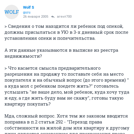
Wolf S
WOLF
guru
26 января 2005
агент700
> Сведения о том находится ли ребенок под опекой,
должны присылаться в УЮ в 3-х дневный срок после
установления опеки и попечительства.
А эти данные указываются в выписке из реестра
недвижимости?
> Что касается смысла предварительного
разрешения на продажу то поставьте себя на место
покупателя и на обычный вопрос (до этого времени) "
а куда мол с ребенком поедете жить?" готовьтесь
услышать "не ваше дело, мой ребенок, куда хочу туда
и еду, а где жить буду вам не скажу", готовы такую
квартиру покупать?
Мда, сложный вопрос. Хотя тем же законом вводится
поправка в п.2 статьи 292 - "Переход права
собственности на жилой дом или квартиру к другому
лицу является основанием для прекращения права