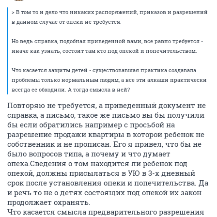
> В том то и дело что никаких распоряжений, приказов и разрешений
в данном случае от опеки не требуется.
Но ведь справка, подобная приведенной вами, все равно требуется -
иначе как узнать, состоит там кто под опекой и попечительством.
Что касается защиты детей - существовавшая практика создавала
проблемы только нормальным людям, а все эти алкаши практически
всегда ее обходили. А тогда смысла в ней?
Повторяю не требуется, а приведенный документ не
справка, а письмо, такое же письмо вы бы получили
бы если обратились например с просьбой на
разрешение продажи квартиры в которой ребенок не
собственник и не прописан. Его я привел, что бы не
было вопросов типа, а почему и что думает
опека.Сведения о том находится ли ребенок под
опекой, должны присылаться в УЮ в 3-х дневный
срок после установления опеки и попечительства. Да
и речь то не о детях состоящих под опекой их закон
продолжает охранять.
Что касается смысла предварительного разрешения