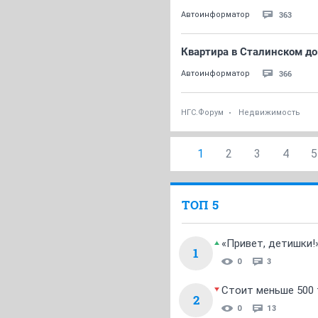
363
Автоинформатор
Квартира в Сталинском дом
366
Автоинформатор
НГС.Форум
Недвижимость
1
2
3
4
5
ТОП 5
«Привет, детишки!
1
0
3
Стоит меньше 500 т
2
0
13