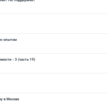
риант гос поддержки?
ен опытом
ости - 3 (часть 19)
ру в Москве