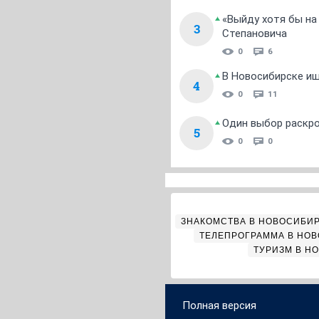
«Выйду хотя бы на
3
Степановича
0
6
В Новосибирске ищ
4
0
11
Один выбор раскро
5
0
0
ЗНАКОМСТВА В НОВОСИБИ
ТЕЛЕПРОГРАММА В НО
ТУРИЗМ В Н
Полная версия