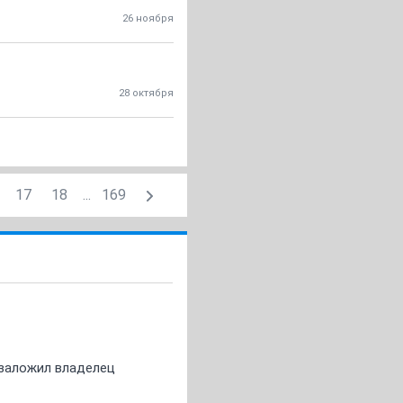
26 ноября
28 октября
17
18
...
169
о заложил владелец