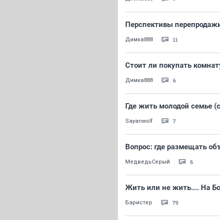
Перспективы перепродажи
11
Димка888
Стоит ли покупать комнат
6
Димка888
Где жить молодой семье (
7
Sayanwolf
Вопрос: где размещать об
6
МедведьСерый
Жить или не жить.... На Бо
79
Баристер