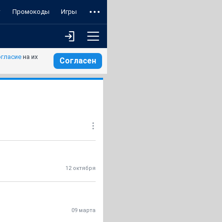
т
Промокоды
Игры
огласие
на их
Согласен
12 октября
09 марта