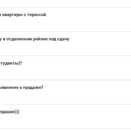
 квартиры с терассой
у в отдаленном районе под сдачу
студенты)?
ъявление о продаже?
гдашке)))