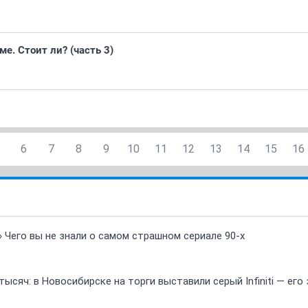
е. Стоит ли? (часть 3)
6
7
8
9
10
11
12
13
14
15
16
» Чего вы не знали о самом страшном сериале 90-х
ысяч: в Новосибирске на торги выставили серый Infiniti — ег