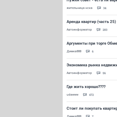
Нужен совет - есть ли ва
34
жительница нска
Аренда квартир (часть 25)
283
Автоинформатор
Аргументы при торге Обм
6
Димка888
Экономика рынка недвижим
56
Автоинформатор
Где жить хорошо????
472
udawww
Стоит ли покупать кварти
7
Димка888