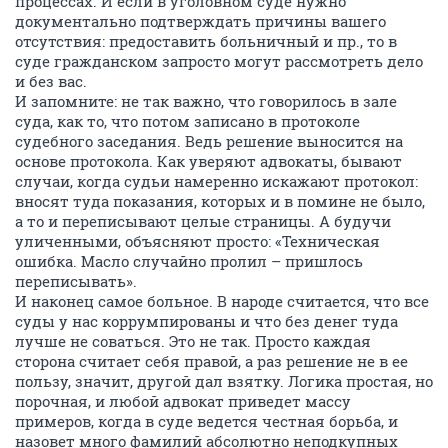
процессах. И если в уголовном суде нужно
документально подтверждать причины вашего
отсутствия: предоставить больничный и пр., то в
суде гражданском запросто могут рассмотреть дело
и без вас.
И запомните: не так важно, что говорилось в зале
суда, как то, что потом записано в протоколе
судебного заседания. Ведь решение выносится на
основе протокола. Как уверяют адвокаты, бывают
случаи, когда судьи намеренно искажают протокол:
вносят туда показания, которых и в помине не было,
а то и переписывают целые страницы. А будучи
уличенными, объясняют просто: «Техническая
ошибка. Масло случайно пролил – пришлось
переписывать».
И наконец самое больное. В народе считается, что все
суды у нас коррумпированы и что без денег туда
лучше не соваться. Это не так. Просто каждая
сторона считает себя правой, а раз решение не в ее
пользу, значит, другой дал взятку. Логика простая, но
порочная, и любой адвокат приведет массу
примеров, когда в суде ведется честная борьба, и
назовет много фамилий абсолютно неподкупных