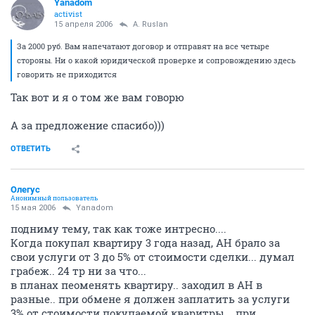
Yanadom
activist
15 апреля 2006
A. Ruslan
За 2000 руб. Вам напечатают договор и отправят на все четыре
стороны. Ни о какой юридической проверке и сопровождению здесь
говорить не приходится
Так вот и я о том же вам говорю
А за предложение спасибо)))
ОТВЕТИТЬ
Олегус
Анонимный пользователь
15 мая 2006
Yanadom
подниму тему, так как тоже интресно....
Когда покупал квартиру 3 года назад, АН брало за
свои услуги от 3 до 5% от стоимости сделки... думал
грабеж.. 24 тр ни за что...
в планах пеоменять квартиру.. заходил в АН в
разные.. при обмене я должен заплатить за услуги
3% от стоимости покупаемой кваритры... при