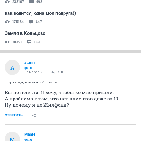
238107
693
как водится, одна моя подруга))
175134
847
Земля в Кольцово
78491
143
atarin
A
guru
17 марта 2006
KUG
приходи, в чем проблема-то
Вы не поняли. Я хочу, чтобы ко мне пришли.
А проблема в том, что нет клиентов даже за 10.
Ну почему я не Жилфонд?
ОТВЕТИТЬ
MaaH
M
guru