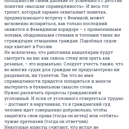
большинстве своем далекие от усвоенного с детства
понятия «высшая справедливость». И весь тот
трепет, который заранее охватывает новичка,
предвкушающего встречу с Фемидой, может
мгновенно испариться, как только последний
окажется в Фемидином коридоре – с проваленными
полами, ободранными стенами и толпами таких же
страждущих отмщения граждан. Подобных судов
еще хватает в России.
Не исключено, что работники канцелярии будут
смотреть на вас как сквозь стену или орать как
резаные, – это нормально. Следует учесть также, что
во многих судах для граждан не предусмотрено ни
раздевалок, ни туалетов. Так что во имя
справедливости придется попариться и многое
вытерпеть в буквальном смысле слова.
Нужно различать процессы гражданский и
уголовный. И если от уголовного отвертеться трудно
– доставят в наручниках, то в гражданский суд
человек идет совершенно добровольно, чтобы
защитить свои права (тогда он истец) или «отбить»
чужие претензии (тогда он ответчик).
Некоторые юристы считают, что истцу не