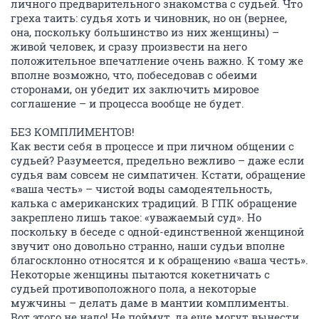
личного предварительного знакомства с судьей. Что
греха таить: судья хоть и чиновник, но он (вернее,
она, поскольку большинство из них женщины) –
живой человек, и сразу произвести на него
положительное впечатление очень важно. К тому же
вполне возможно, что, побеседовав с обеими
сторонами, он убедит их заключить мировое
соглашение – и процесса вообще не будет.
БЕЗ КОМПЛИМЕНТОВ!
Как вести себя в процессе и при личном общении с
судьей? Разумеется, предельно вежливо – даже если
судья вам совсем не симпатичен. Кстати, обращение
«ваша честь» – чистой воды самодеятельность,
калька с американских традиций. В ГПК обращение
закреплено лишь такое: «уважаемый суд». Но
поскольку в беседе с одной-единственной женщиной
звучит оно довольно странно, наши судьи вполне
благосклонно относятся и к обращению «ваша честь».
Некоторые женщины пытаются кокетничать с
судьей противоположного пола, а некоторые
мужчины – делать даме в мантии комплименты.
Вот этого не надо! Не поймут, да еще могут вынести