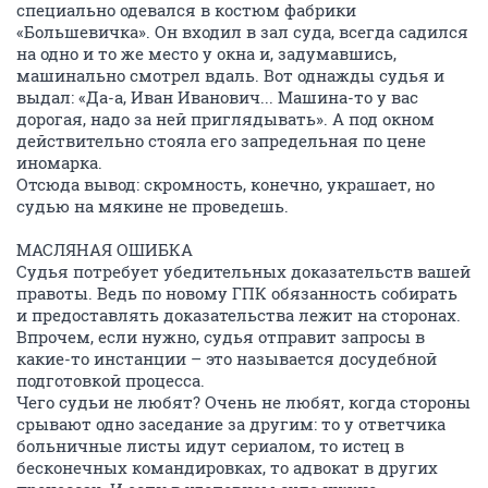
специально одевался в костюм фабрики
«Большевичка». Он входил в зал суда, всегда садился
на одно и то же место у окна и, задумавшись,
машинально смотрел вдаль. Вот однажды судья и
выдал: «Да-а, Иван Иванович... Машина-то у вас
дорогая, надо за ней приглядывать». А под окном
действительно стояла его запредельная по цене
иномарка.
Отсюда вывод: скромность, конечно, украшает, но
судью на мякине не проведешь.
МАСЛЯНАЯ ОШИБКА
Судья потребует убедительных доказательств вашей
правоты. Ведь по новому ГПК обязанность собирать
и предоставлять доказательства лежит на сторонах.
Впрочем, если нужно, судья отправит запросы в
какие-то инстанции – это называется досудебной
подготовкой процесса.
Чего судьи не любят? Очень не любят, когда стороны
срывают одно заседание за другим: то у ответчика
больничные листы идут сериалом, то истец в
бесконечных командировках, то адвокат в других