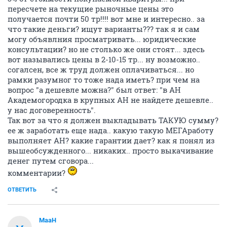
пересчете на текущие рыночные цены это
получается почти 50 тр!!!! вот мне и интересно.. за
что такие деньги? ищут варианты??? так я и сам
могу объявлния просматривать... юридические
консультации? но не столько же они стоят... здесь
вот назывались цены в 2-10-15 тр... ну возможно..
согалсен, все ж труд должен оплачиваться... но
рамки разумног то тоже нада иметь? при чем на
вопрос "а дешевле можна?" был ответ: "в АН
Академогородка в крупных АН не найдете дешевле..
у нас договеренность".
Так вот за что я должен выкладывать ТАКУЮ сумму?
ее ж заработать еще нада.. какую такую МЕГАработу
выполняет АН? какие гарантии дает? как я понял из
вышеобсужденного... никаких.. просто выкачивание
денег путем сговора...
комментарии?
ОТВЕТИТЬ
MaaH