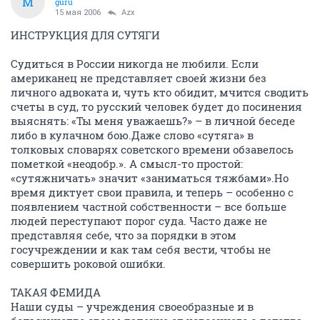
M
guru
15 мая 2006
Azx
ИНСТРУКЦИЯ ДЛЯ СУТЯГИ
Судиться в России никогда не любили. Если
американец не представляет своей жизни без
личного адвоката и, чуть кто обидит, мчится сводить
счеты в суд, то русский человек будет до посинения
выяснять: «Ты меня уважаешь?» – в личной беседе
либо в кулачном бою.Даже слово «сутяга» в
толковых словарях советского времени обзавелось
пометкой «неодобр.». А смысл-то простой:
«сутяжничать» значит «заниматься тяжбами».Но
время диктует свои правила, и теперь – особенно с
появлением частной собственности – все больше
людей переступают порог суда. Часто даже не
представляя себе, что за порядки в этом
госучреждении и как там себя вести, чтобы не
совершить роковой ошибки.
ТАКАЯ ФЕМИДА
Наши суды – учреждения своеобразные и в