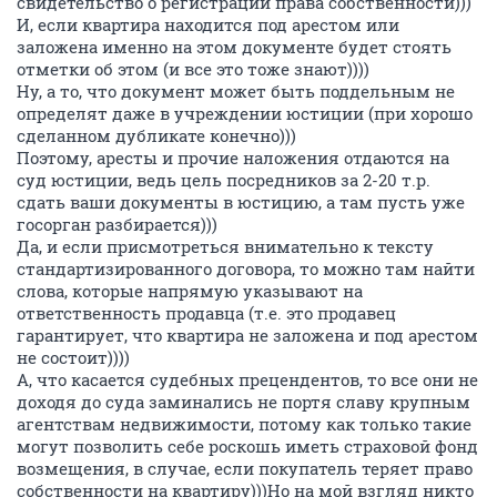
свидетельство о регистрации права собственности)))
И, если квартира находится под арестом или
заложена именно на этом документе будет стоять
отметки об этом (и все это тоже знают))))
Ну, а то, что документ может быть поддельным не
определят даже в учреждении юстиции (при хорошо
сделанном дубликате конечно)))
Поэтому, аресты и прочие наложения отдаются на
суд юстиции, ведь цель посредников за 2-20 т.р.
сдать ваши документы в юстицию, а там пусть уже
госорган разбирается)))
Да, и если присмотреться внимательно к тексту
стандартизированного договора, то можно там найти
слова, которые напрямую указывают на
ответственность продавца (т.е. это продавец
гарантирует, что квартира не заложена и под арестом
не состоит))))
А, что касается судебных прецендентов, то все они не
доходя до суда заминались не портя славу крупным
агентствам недвижимости, потому как только такие
могут позволить себе роскошь иметь страховой фонд
возмещения, в случае, если покупатель теряет право
собственности на квартиру)))Но на мой взгляд никто