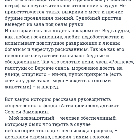
штраф «за неуважительное отношение к суду». Не
приветствуются также выкрики с мест и прочие
бурные проявления эмоций. Судебный пристав
выведет из зала под белы ручки.
И постарайтесь выглядеть поскромнее. Ведь судья,
как любой госчиновник, любит подобострастие и
испытывает подспудное раздражение к людям
богатым и чересчур раскованным. Так же как его
невольное сочувствие вызывают бедные и
обездоленные. Так что золотые цепи, часы «Роллекс»,
галстуки от Версаче снять, мороженое доесть на
улице, спиртного – ни-ни, пупок прикрыть (есть
сейчас у дам такая мода – ходить с голыми
животами) – и вперед.
Вот какую историю рассказал руководитель
общественного фонда «Антипроизвол», адвокат
Сергей Замошкин:
– Мой подзащитный – человек обеспеченный,
которому было что терять в случае
неблагоприятного для него исхода процесса, –
держался скромно, говорил тихим голосом,