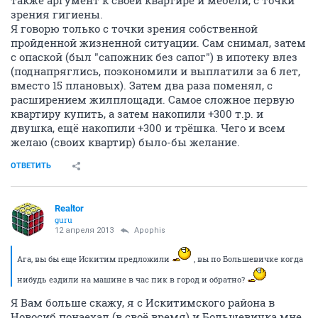
также аргумент к своей квартире и мебели, с точки
зрения гигиены.
Я говорю только с точки зрения собственной
пройденной жизненной ситуации. Сам снимал, затем
с опаской (был "сапожник без сапог") в ипотеку влез
(поднапряглись, поэкономили и выплатили за 6 лет,
вместо 15 плановых). Затем два раза поменял, с
расширением жилплощади. Самое сложное первую
квартиру купить, а затем накопили +300 т.р. и
двушка, ещё накопили +300 и трёшка. Чего и всем
желаю (своих квартир) было-бы желание.
ОТВЕТИТЬ
Realtor
guru
12 апреля 2013
Apophis
Ага, вы бы еще Искитим предложили
, вы по Большевичке когда
нибудь ездили на машине в час пик в город и обратно?
Я Вам больше скажу, я с Искитимского района в
Новосиб понаехал (в своё время) и Большевичка мне