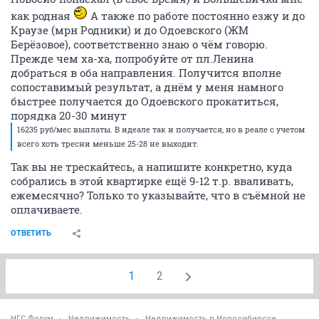
как родная
А также по работе постоянно езжу и до
Краузе (мрн Родники) и до Одоевского (ЖМ
Берёзовое), соответственно знаю о чём говорю.
Прежде чем ха-ха, попробуйте от пл.Ленина
добраться в оба направления. Получится вполне
сопоставимый результат, а днём у меня намного
быстрее получается до Одоевского прокатиться,
порядка 20-30 минут
16235 руб/мес выплаты. В идеале так и получается, но в реале с учетом
всего хоть тресни меньше 25-28 не выходит.
Так вы не трескайтесь, а напишите конкретно, куда
собрались в этой квартирке ещё 9-12 т.р. вваливать,
ежемесячно? Только то указывайте, что в съёмной не
оплачиваете.
ОТВЕТИТЬ
1
2
НГС.Форум
Недвижимость
Недвижимость в Новосибирске