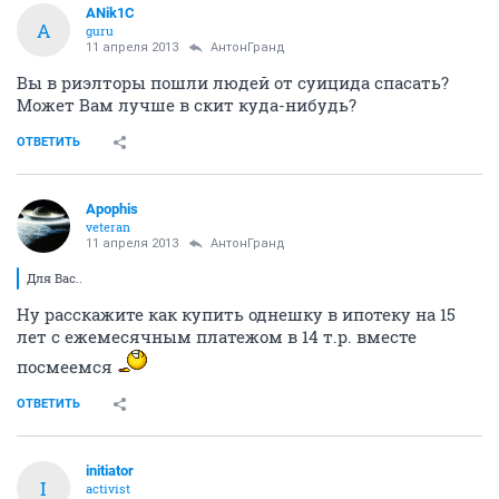
ANik1C
A
guru
11 апреля 2013
АнтонГранд
Вы в риэлторы пошли людей от суицида спасать?
Может Вам лучше в скит куда-нибудь?
ОТВЕТИТЬ
Apophis
veteran
11 апреля 2013
АнтонГранд
Для Вас..
Ну расскажите как купить однешку в ипотеку на 15
лет с ежемесячным платежом в 14 т.р. вместе
посмеемся
ОТВЕТИТЬ
initiator
I
activist