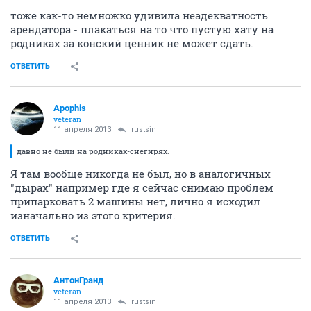
тоже как-то немножко удивила неадекватность
арендатора - плакаться на то что пустую хату на
родниках за конский ценник не может сдать.
ОТВЕТИТЬ
Apophis
veteran
11 апреля 2013
rustsin
давно не были на родниках-снегирях.
Я там вообще никогда не был, но в аналогичных
"дырах" например где я сейчас снимаю проблем
припарковать 2 машины нет, лично я исходил
изначально из этого критерия.
ОТВЕТИТЬ
АнтонГранд
veteran
11 апреля 2013
rustsin