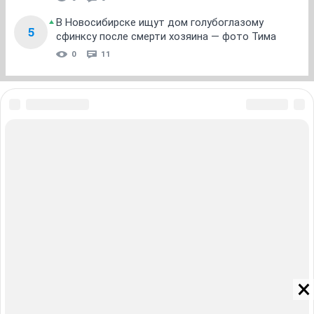
В Новосибирске ищут дом голубоглазому
5
сфинксу после смерти хозяина — фото Тима
0
11
ЗНАКОМСТВА В НОВОСИБИРСКЕ
ПОГОДА В НОВОСИБИРСКЕ
ПРОБКИ В НОВОСИБИРСКЕ
ФОРУМЫ В НОВОСИБИРСКЕ
ТЕЛЕПРОГРАММА В НОВОСИБИРСКЕ
АФИША В НОВОСИБИРСКЕ
ГОРОСКОП
КУРСЫ ВАЛЮТ В НОВОСИБИРСКЕ
ТУРИЗМ В НОВОСИБИРСКЕ
ПРОМОКОДЫ В НОВОСИБИРСКЕ
РЕКЛАМА В НОВОСИБИРСКЕ
Полная версия