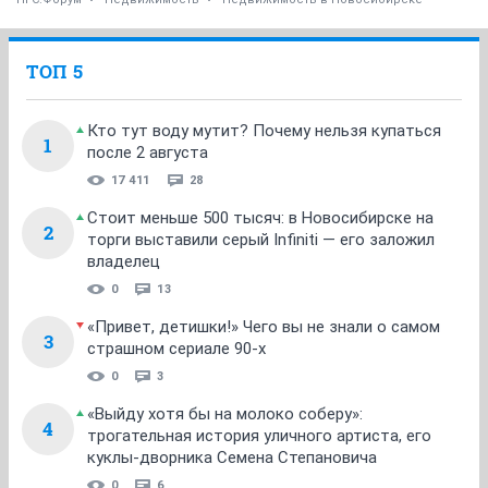
ТОП 5
Кто тут воду мутит? Почему нельзя купаться
1
после 2 августа
17 411
28
Стоит меньше 500 тысяч: в Новосибирске на
2
торги выставили серый Infiniti — его заложил
владелец
0
13
«Привет, детишки!» Чего вы не знали о самом
3
страшном сериале 90-х
0
3
«Выйду хотя бы на молоко соберу»:
4
трогательная история уличного артиста, его
куклы-дворника Семена Степановича
0
6