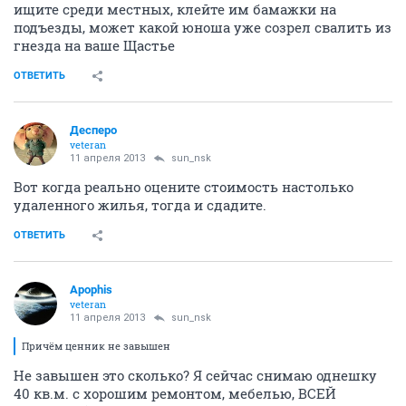
ищите среди местных, клейте им бамажки на
подъезды, может какой юноша уже созрел свалить из
гнезда на ваше Щастье
ОТВЕТИТЬ
Десперо
veteran
11 апреля 2013
sun_nsk
Вот когда реально оцените стоимость настолько
удаленного жилья, тогда и сдадите.
ОТВЕТИТЬ
Apophis
veteran
11 апреля 2013
sun_nsk
Причём ценник не завышен
Не завышен это сколько? Я сейчас снимаю однешку
40 кв.м. с хорошим ремонтом, мебелью, ВСЕЙ