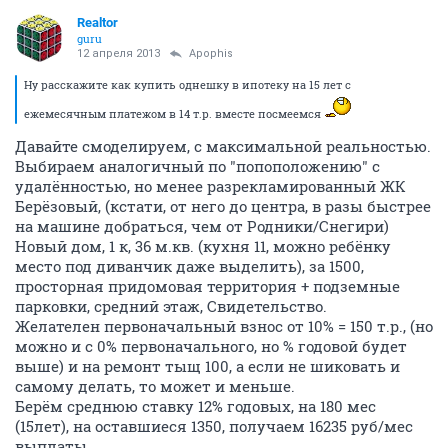
Realtor
guru
12 апреля 2013
Apophis
Ну расскажите как купить однешку в ипотеку на 15 лет с
ежемесячным платежом в 14 т.р. вместе посмеемся
Давайте смоделируем, с максимальной реальностью.
Выбираем аналогичный по "попоположению" с
удалённостью, но менее разрекламированный ЖК
Берёзовый, (кстати, от него до центра, в разы быстрее
на машине добраться, чем от Родники/Снегири)
Новый дом, 1 к, 36 м.кв. (кухня 11, можно ребёнку
место под диванчик даже выделить), за 1500,
просторная придомовая территория + подземные
парковки, средний этаж, Свидетельство.
Желателен первоначальный взнос от 10% = 150 т.р., (но
можно и с 0% первоначального, но % годовой будет
выше) и на ремонт тыщ 100, а если не шиковать и
самому делать, то может и меньше.
Берём среднюю ставку 12% годовых, на 180 мес
(15лет), на оставшиеся 1350, получаем 16235 руб/мес
выплаты.