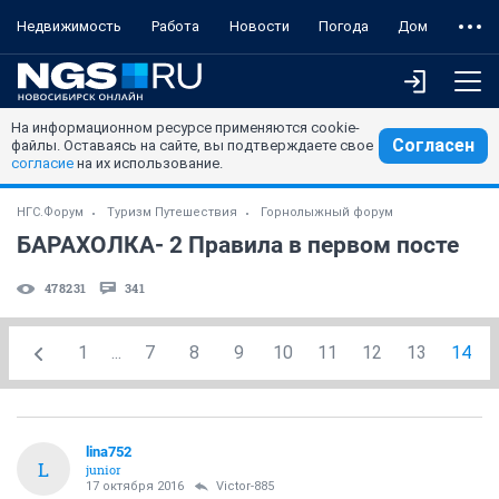
Недвижимость
Работа
Новости
Погода
Дом
На информационном ресурсе применяются cookie-
Согласен
файлы. Оставаясь на сайте, вы подтверждаете свое
согласие
на их использование.
НГС.Форум
Туризм Путешествия
Горнолыжный форум
БАРАХОЛКА- 2 Правила в первом посте
478231
341
1
...
7
8
9
10
11
12
13
14
lina752
L
junior
17 октября 2016
Victor-885