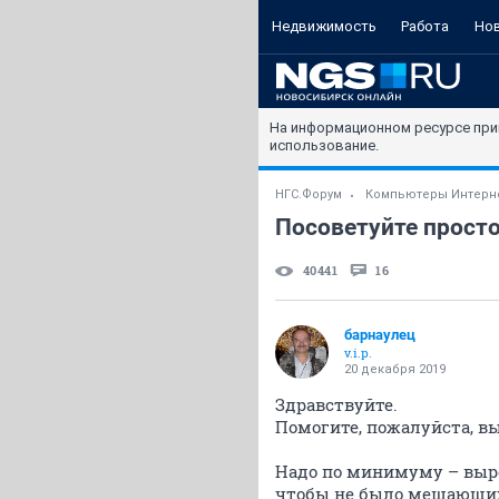
Недвижимость
Работа
Но
На информационном ресурсе при
использование.
НГС.Форум
Компьютеры Интерн
Посоветуйте прост
40441
16
барнаулец
v.i.p.
20 декабря 2019
Здравствуйте.
Помогите, пожалуйста, в
Надо по минимуму – выре
чтобы не было мешающих 