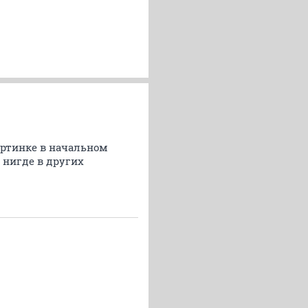
артинке в начальном
 нигде в других