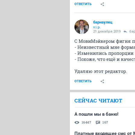
ОТВЕТИТЬ
барнаулец
v.i.p.
21 декабря 2019
ба
С МовиМэйкером фигня п
- Неизвестный мне форм
- Изменились пропорции 
- Похоже, что ещё и каче
Удаляю этот редактор.
ОТВЕТИТЬ
СЕЙЧАС ЧИТАЮТ
А пошли мы в баню!
16447
167
Платные входящие смс от 