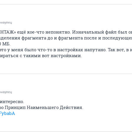
рнаулец
ТАЖ» ещё кое-что непонятно. Изначальный файл был ок
деления фрагмента до и фрагмента после и последующег
0 МБ.
то у меня было что-то в настройках напутано. Так вот, в 
бираться с такими вот настройками.
рнаулец
интересно.
про Принцип Наименьшего Действия.
2FybabA