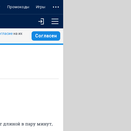
т
Промокоды
Игры
огласие
на их
Согласен
т длиной в пару минут,