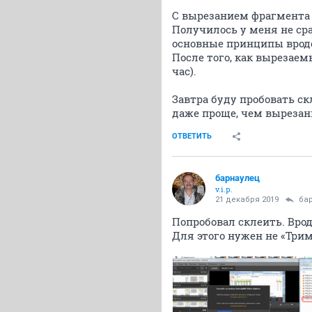
С вырезанием фрагмента 
Получилось у меня не ср
основные принципы вроде
После того, как вырезаем
час).
Завтра буду пробовать ск
даже проще, чем вырезани
ОТВЕТИТЬ
барнаулец
v.i.p.
21 декабря 2019
ба
Попробовал склеить. Вро
Для этого нужен не «Трим