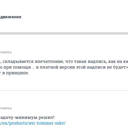
 движения
рнаулец
 складывается впечатление, что такая надпись, как на к
о при помощи … в платной версии этой надписи не будет»
т в принципе.
рнаулец
 задачу-минимум решил!:
/en/products/avi-trimmer-mkv/