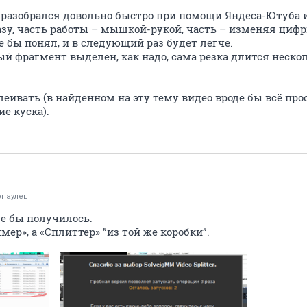
разобрался довольно быстро при помощи Яндеса-Ютуба и
азу, часть работы – мышкой-рукой, часть – изменяя циф
 бы понял, и в следующий раз будет легче.
ый фрагмент выделен, как надо, сама резка длится нескол
леивать (в найденном на эту тему видео вроде бы всё прос
е куска).
рнаулец
де бы получилось.
мер», а «Сплиттер» ”из той же коробки”.