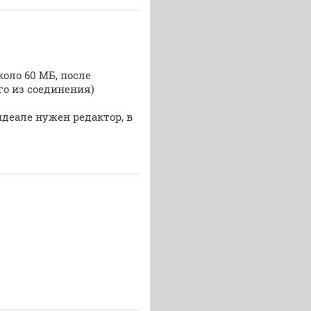
оло 60 МБ, после
о из соединения)
идеале нужен редактор, в