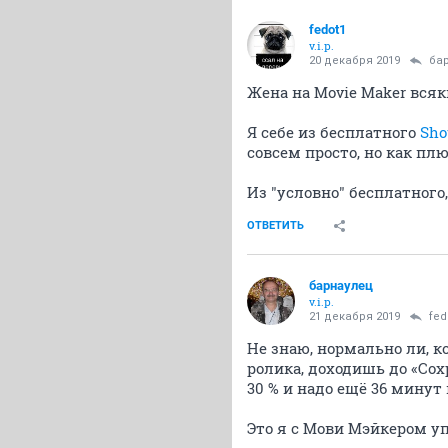
fedot1
v.i.p.
20 декабря 2019
ба
Жена на Movie Maker всяк
Я себе из бесплатного
Sho
совсем просто, но как п
Из "условно" бесплатного
ОТВЕТИТЬ
барнаулец
v.i.p.
21 декабря 2019
fed
Не знаю, нормально ли, 
ролика, доходишь до «Сох
30 % и надо ещё 36 минут
Это я с Мови Мэйкером у