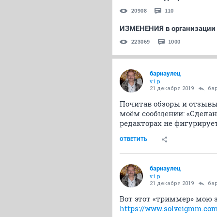
20908
110
ИЗМЕНЕНИЯ в организации
223069
1000
барнаулец
v.i.p.
21 декабря 2019
ба
Почитав обзоры и отзывы,
моём сообщении: «Сделан
редакторах не фигурируе
ОТВЕТИТЬ
барнаулец
v.i.p.
21 декабря 2019
ба
Вот этот «триммер» мою
https://www.solveigmm.com