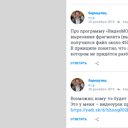
барнаулец
v.i.p.
20 декабря 2019
ба
Про программу «ВидеоМОН
вырезания фрагмента (вы
получился файл около 45
В принципе понятно, что э
котором не придётся раз
ОТВЕТИТЬ
барнаулец
v.i.p.
20 декабря 2019
ба
Возможно, кому-то будет 
Это у меня – видеоурок 
https://yadi.sk/d/hhnsg00
ОТВЕТИТЬ