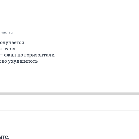
рнаулец
олучается.
ат wmv
– сжал по горизонтали
ство ухудшилось
МТС.