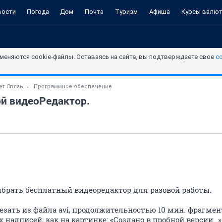
вости
Погода
Дом
Почта
Туризм
Афиша
Курсы валю
меняются cookie-файлы. Оставаясь на сайте, вы подтверждаете свое
с
ет Связь
Программное обеспечение
ой видеоРедактор.
ыбрать бесплатный видеоредактор для разовой работы.
зать из файла avi, продолжительностью 10 мин. фрагмен
надписей, как на картинке: «Создано в пробной версии…»