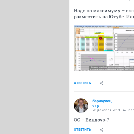
Надо по максимуму – скле
разместить на Ютубе. Или,
ОТВЕТИТЬ
барнаулец
v.i.p.
20 декабря 2019
ба
ОС – Виндоуз-7
ОТВЕТИТЬ