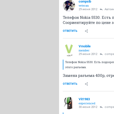
compsib
veteran
29 июня 2012
Автои
Телефон Nokia 5530. Есть
Соориентируйте по цене з
ОТВЕТИТЬ
Vmobile
member
29 июня 2012
comps
Телефон Nokia 5530. Есть подозр
этого разъема.
Замена разъема 400р, отр
ОТВЕТИТЬ
Vit1983
experienced
30 июня 2012
comps