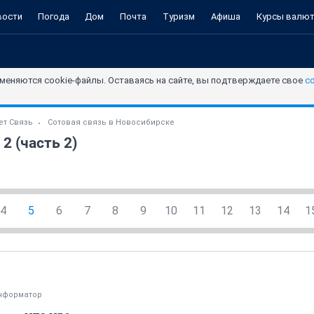
вости
Погода
Дом
Почта
Туризм
Афиша
Курсы валю
меняются cookie-файлы. Оставаясь на сайте, вы подтверждаете свое
с
ет Связь
Сотовая связь в Новосибирске
2 (часть 2)
4
5
6
7
8
9
10
11
12
13
14
1
нформатор