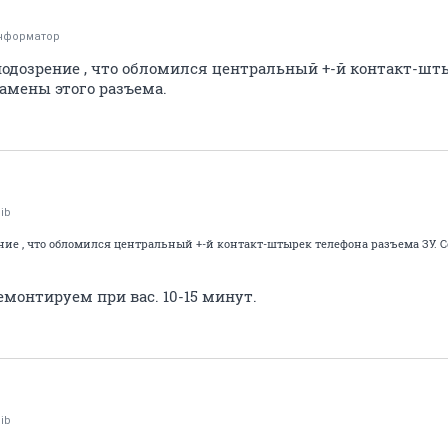
нформатор
 подозрение , что обломился центральный +-й контакт-шт
амены этого разъема.
ib
ение , что обломился центральный +-й контакт-штырек телефона разъема ЗУ.
емонтируем при вас. 10-15 минут.
ib