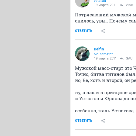
veteran
19 марта 2011
Vibe
Потрясающий мужской мас
снилось, увы.. Почему с
ОТВЕТИТЬ
Delfin
old hamster
19 марта 2011
GAU
Мужской масс-старт это ЧТ
Точно, битва титанов был
но, Бе, хоть и второй, он
ну, а наши в принципе сре
и Устюгов и Юрлова до по
особенно, жаль Устюгова
ОТВЕТИТЬ