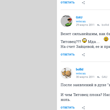
ОТВЕТИТЬ
GAU
veteran
29 марта 2011
bollid
Везет сильнейшим, как б
Титовец???
Мда....
На счет Зайцевой, ее и п
ОТВЕТИТЬ
bollid
veteran
30 марта 2011
GAU
После заявлений в духе 
И чем Титовец плоха? Нас
ноль.
ОТВЕТИТЬ