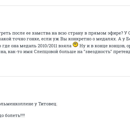
реть после ее хамства на всю страну в прямом эфире? У
какой точно гонке, если уж Вы конкретно о медалях. А у Б
где она медаль 2010/2011 взяла
Ну и в конце концов, 
сна, как-то имя Слепцовой больше на "звездность" претен
Хольменколлене у Титовец.
о болеть!!!!