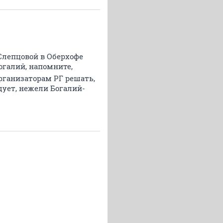
 Слепцовой в Оберхофе
огалий, напомните,
организаторам РГ решать,
дует, нежели Богалий-