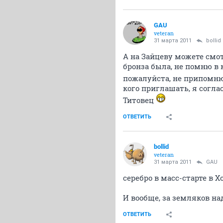
GAU
veteran
31 марта 2011
bollid
А на Зайцеву можете смот
бронза была, не помню в 
пожалуйста, не припомню 
кого приглашать, я согла
Титовец
ОТВЕТИТЬ
bollid
veteran
31 марта 2011
GAU
серебро в масс-старте в 
И вообще, за земляков над
ОТВЕТИТЬ