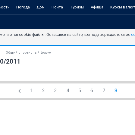
вости
Погода
Дом
Почта
Туризм
Афиша
Курсы валю
меняются cookie-файлы. Оставаясь на сайте, вы подтверждаете свое
с
Общий спортивный форум
10/2011
1
2
3
4
5
6
7
8