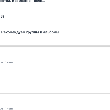
естка. Возможно - боян...
 8)
? Рекомендуем группы и альбомы
du ni kem
du ni kem