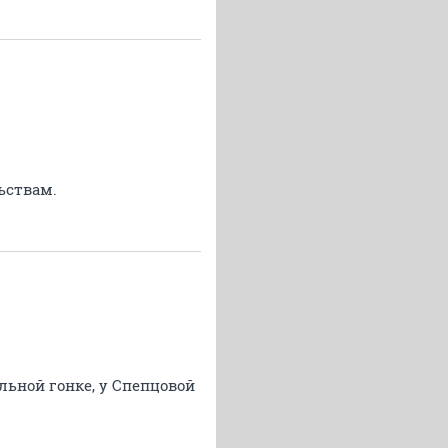
льствам.
льной гонке, у Спепцовой