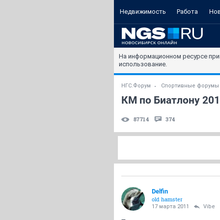
Недвижимость
Работа
Но
На информационном ресурсе при
использование.
НГС.Форум
Спортивные форумы
КМ по Биатлону 20
87714
374
Delfin
old hamster
17 марта 2011
Vibe