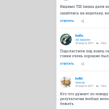
Видимо ТШ пинка дали нак
ошиблись на недельку, но
ОТВЕТИТЬ
Delfin
old hamster
20 марта 2011
Vibe
Подсластили под конец се
гонки очень хорошие был
ОТВЕТИТЬ
bollid
veteran
29 марта 2011
Vibe
Кто что думает по поводу
результатам вообще непо
бежать