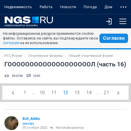
Недвижимость
Работа
Новости
Погода
Дом
На информационном ресурсе применяются cookie-
Согласен
файлы. Оставаясь на сайте, вы подтверждаете свое
согласие
на их использование.
НГС.Форум
Спортивные форумы
Общий спортивный форум
ГОООООООООООООООООООЛ (часть 16)
282398
1000
1
...
10
11
12
13
14
...
21
Ech_Aleks
минфа
05 ноября 2022
Автоинформатор