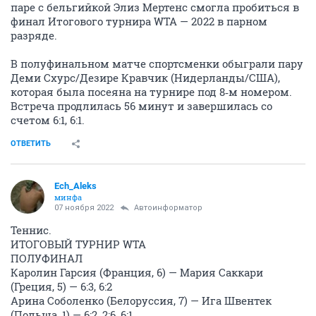
паре с бельгийкой Элиз Мертенс смогла пробиться в
финал Итогового турнира WTA — 2022 в парном
разряде.
В полуфинальном матче спортсменки обыграли пару
Деми Схурс/Дезире Кравчик (Нидерланды/США),
которая была посеяна на турнире под 8‑м номером.
Встреча продлилась 56 минут и завершилась со
счетом 6:1, 6:1.
ОТВЕТИТЬ
Ech_Aleks
минфа
07 ноября 2022
Автоинформатор
Теннис.
ИТОГОВЫЙ ТУРНИР WTA
ПОЛУФИНАЛ
Каролин Гарсия (Франция, 6) — Мария Саккари
(Греция, 5) — 6:3, 6:2
Арина Соболенко (Белоруссия, 7) — Ига Швентек
(Польша, 1) — 6:2, 2:6, 6:1