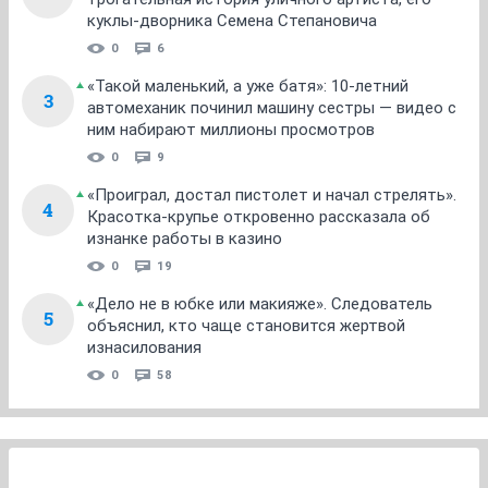
куклы-дворника Семена Степановича
0
6
«Такой маленький, а уже батя»: 10-летний
3
автомеханик починил машину сестры — видео с
ним набирают миллионы просмотров
0
9
«Проиграл, достал пистолет и начал стрелять».
4
Красотка-крупье откровенно рассказала об
изнанке работы в казино
0
19
«Дело не в юбке или макияже». Следователь
5
объяснил, кто чаще становится жертвой
изнасилования
0
58