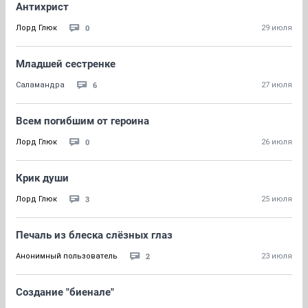
Антихрист
0
Лорд Глюк
29 июля
Младшей сестренке
6
Саламандра
27 июля
Всем погибшим от героина
0
Лорд Глюк
26 июля
Крик души
3
Лорд Глюк
25 июля
Печаль из блеска слёзных глаз
2
Анонимный пользователь
23 июля
Создание "биенале"