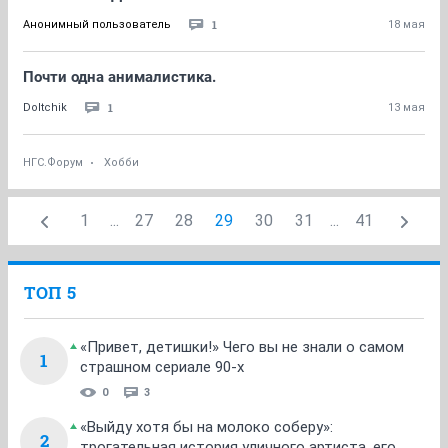
1
Анонимный пользователь
18 мая
Почти одна анималистика.
1
Doltchik
13 мая
НГС.Форум
Хобби
1
...
27
28
29
30
31
...
41
ТОП 5
«Привет, детишки!» Чего вы не знали о самом
1
страшном сериале 90-х
0
3
«Выйду хотя бы на молоко соберу»:
2
трогательная история уличного артиста, его