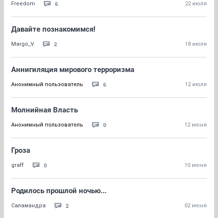
6
Freedom
22 июля
Давайте познакомимся!
2
Margo_V
18 июля
Аннигиляция мирового терроризма
6
Анонимный пользователь
12 июля
Молнийная Власть
0
Анонимный пользователь
12 июня
Гроза
0
graff
10 июня
Родилось прошлой ночью...
2
Саламандра
02 июня