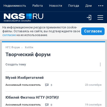
Недвижимость
Работа
Новости
Погода
Дом
На информационном ресурсе применяются cookie-
Согласен
файлы. Оставаясь на сайте, вы подтверждаете свое
согласие
на их использование.
НГС.Форум
Хобби
Творческий форум
Создать тему
Музей Изобретателей
3
Анонимный пользователь
23 сентября
Юбилей Физтеха НГТУ (НЭТИ)!
0
Анонимный пользователь
19 сентября