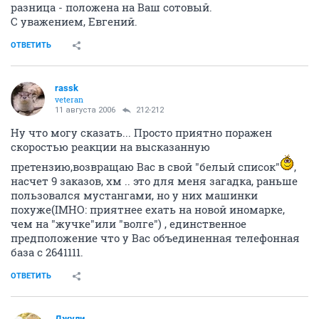
разница - положена на Ваш сотовый.
С уважением, Евгений.
ОТВЕТИТЬ
rassk
veteran
11 августа 2006
212-212
Ну что могу сказать... Просто приятно поражен
скоростью реакции на высказанную
претензию,возвращаю Вас в свой "белый список"
,
насчет 9 заказов, хм .. это для меня загадка, раньше
пользовался мустангами, но у них машинки
похуже(IMHO: приятнее ехать на новой иномарке,
чем на "жучке"или "волге") , единственное
предположение что у Вас объединенная телефонная
база с 2641111.
ОТВЕТИТЬ
Джули