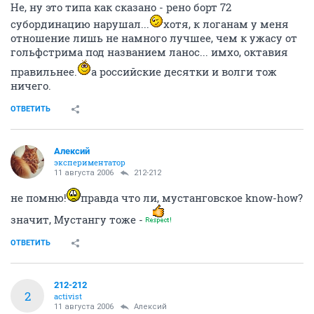
Не, ну это типа как сказано - рено борт 72
субординацию нарушал...
хотя, к логанам у меня
отношение лишь не намного лучшее, чем к ужасу от
гольфстрима под названием ланос... имхо, октавия
правильнее.
а российские десятки и волги тож
ничего.
ОТВЕТИТЬ
Алексий
экспериментатор
11 августа 2006
212-212
не помню!
правда что ли, мустанговское know-how?
значит, Мустангу тоже -
ОТВЕТИТЬ
212-212
2
activist
11 августа 2006
Алексий