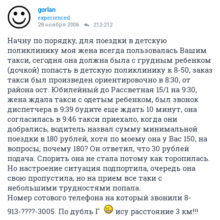
gorlan
experienced
28 ноября 2006
212-212
Начну по порядку, для поездки в детскую
поликлинику моя жена всегда пользовалась Вашим
такси, сегодня она должна была с грудным ребенком
(дочкой) попасть в детскую поликлинику к 8-50, заказ
такси был произведен ориентировочно в 8:30, от
района ост. Юбилейный до Рассветная 15/1 на 9:30,
жена ждала такси с одетым ребенком, был звонок
диспетчера в 9:39 будите еще ждать 10 минут, она
согласилась в 9:46 такси приехало, когда они
добрались, водитель назвал сумму минимальной
поездки в 180 рублей, хотя по моему она у Вас 150, на
вопросы, почему 180? Он ответил, что 30 рублей
подача. Спорить она не стала потому как торопилась.
Но настроение ситуация подпортила, очередь она
свою пропустила, но на прием все таки с
небольшими трудностями попала.
Номер сотового телефона на который звонили 8-
913-????-3005. По дубль Г
ису расстояние 3 км!!!