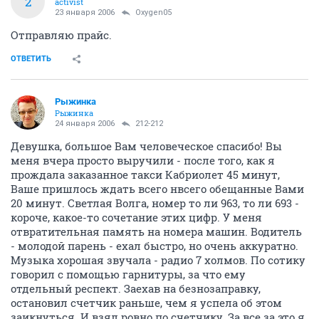
2
activist
23 января 2006
Oxygen05
Отправляю прайс.
ОТВЕТИТЬ
Рыжинка
Рыжинка
24 января 2006
212-212
Девушка, большое Вам человеческое спасибо! Вы
меня вчера просто выручили - после того, как я
прождала заказанное такси Кабриолет 45 минут,
Ваше пришлось ждать всего нвсего обещанные Вами
20 минут. Светлая Волга, номер то ли 963, то ли 693 -
короче, какое-то сочетание этих цифр. У меня
отвратительная память на номера машин. Водитель
- молодой парень - ехал быстро, но очень аккуратно.
Музыка хорошая звучала - радио 7 холмов. По сотику
говорил с помощью гарнитуры, за что ему
отдельный респект. Заехав на безнозаправку,
остановил счетчик раньше, чем я успела об этом
заикнуться. И взял ровно по счетчику. За все за это я