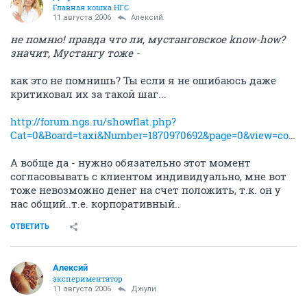
Главная кошка НГС
11 августа 2006
Алексий
не помню! правда что ли, мустанговское know-how?
значит, Мустангу тоже -
как это не помнишь? Ты если я не ошибаюсь даже
критиковал их за такой шаг...
http://forum.ngs.ru/showflat.php?
Cat=0&Board=taxi&Number=1870970692&page=0&view=collapsed&sb=5&o=&fpart=76
А вобще да - нужно обязательно этот момент
согласовывать с клиентом индивидуально, мне вот
тоже невозможно денег на счет положить, т.к. он у
нас общий..т.е. корпоративный..
ОТВЕТИТЬ
Алексий
экспериментатор
11 августа 2006
Джули