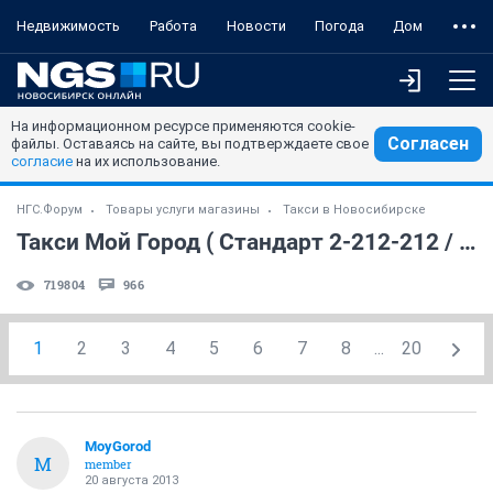
Недвижимость
Работа
Новости
Погода
Дом
На информационном ресурсе применяются cookie-
Согласен
файлы. Оставаясь на сайте, вы подтверждаете свое
согласие
на их использование.
НГС.Форум
Товары услуги магазины
Такси в Новосибирске
Такси Мой Город ( Стандарт 2-212-212 / Комфорт 230-33-33)
719804
966
1
2
3
4
5
6
7
8
...
20
MoyGorod
M
member
20 августа 2013