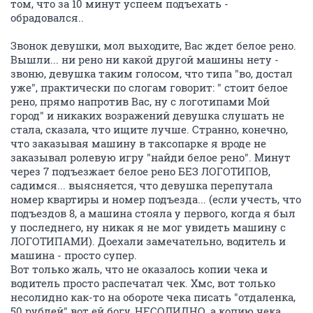
том, что за 10 минут успеем подъехать -
обрадовался..
Звонок девушки, мол выходите, Вас ждет белое рено.
Вышли... ни рено ни какой другой машины нету -
звоню, девушка таким голосом, что типа "во, достал
уже", практически по слогам говорит: " стоит белое
рено, прямо напротив Вас, ну с логотипами Мой
город" и никаких возражений девушка слушать не
стала, сказала, что ищите лучше. Странно, конечно,
что заказывая машину в таксопарке я вроде не
заказывал ролевую игру "найди белое рено". Минут
через 7 подъезжает белое рено БЕЗ ЛОГОТИПОВ,
садимся... выясняется, что девушка перепутала
номер квартиры и номер подъезда... (если учесть, что
подъездов 8, а машина стояла у первого, когда я был
у последнего, ну никак я не мог увидеть машину с
ЛОГОТИПАМИ). Доехали замечательно, водитель и
машина - просто супер.
Вот только жаль, что не оказалось копии чека и
водитель просто распечатал чек. Хмс, вот только
несолидно как-то на обороте чека писать "отдаленка,
50 рублей" вот ей богу, НЕСОЛИДНО. а копию чека