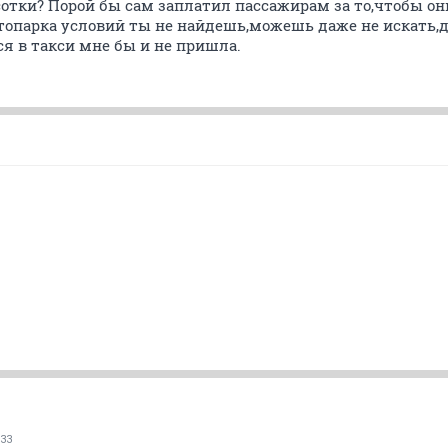
сотки? Порой бы сам заплатил пассажирам за то,чтобы о
втопарка условий ты не найдешь,можешь даже не искать,д
я в такси мне бы и не пришла.
33