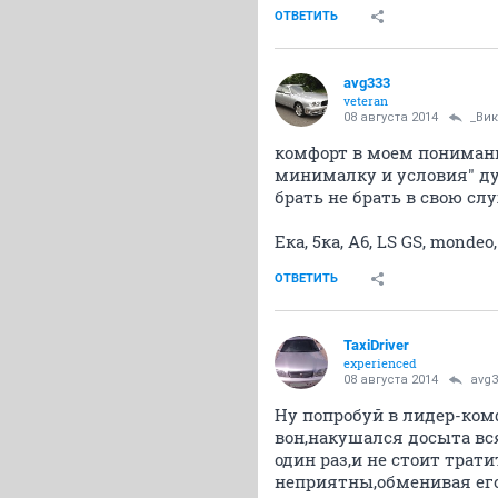
ОТВЕТИТЬ
avg333
veteran
08 августа 2014
_Вик
комфорт в моем понимании
минималку и условия" ду
брать не брать в свою сл
Eка, 5ка, А6, LS GS, mondeo
ОТВЕТИТЬ
TaxiDriver
experienced
08 августа 2014
avg3
Ну попробуй в лидер-комф
вон,накушался досыта вс
один раз,и не стоит трат
неприятны,обменивая его 