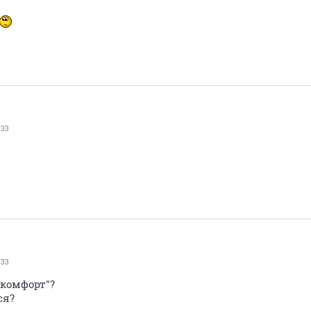
33
33
"комфорт"?
ся?