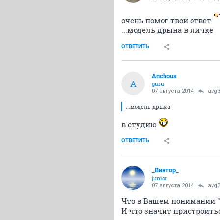
очень помог твой ответ
...модель дрына в личке
ОТВЕТИТЬ
Anchous
A
guru
07 августа 2014
avg3
...модель дрына
в студию
ОТВЕТИТЬ
_Виктор_
juniоr
07 августа 2014
avg3
Что в Вашем понимании 
И что значит пристроить