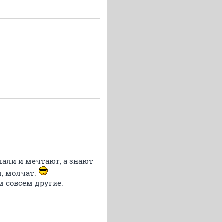
ышали и мечтают, а знают
м, молчат.
м совсем другие.