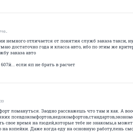
тор_
 немного отличается от понятия служб заказа такси, ну 
маю достаточно года и класса авто, ибо по этим же крит
ужбу заказа авто
, 607й... если яп не брать в расчет
33
орт ломануться. Заодно расскажешь что там и как. А вооб
яких псевдокомфортов,недокомфортов,стандартов,эконом
ить свое время на людей,которые тебе не знакомы,а може
на копейки. Даже когда еду на основную работу,лень см