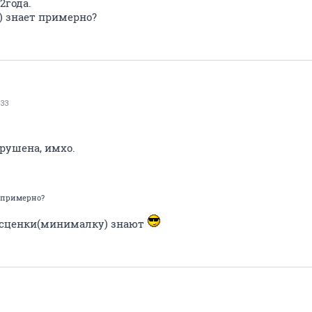
2года.
 знает примерно?
33
рушена, имхо.
 примерно?
расценки(минималку) знают