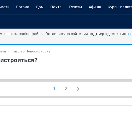
вости
Погода
Дом
Почта
Туризм
Афиша
Курсы валю
меняются cookie-файлы. Оставаясь на сайте, вы подтверждаете свое
с
зины
Такси в Новосибирске
ристроиться?
1
2