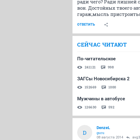
ради чего? Ради лишней 
вон. Достойных твоего а
гараж,мысль пристроитьс
ОТВЕТИТЬ
СЕЙЧАС ЧИТАЮТ
По-читательское
241121
998
ЗАГСы Новосибирска 2
152669
1000
Мужчины в автобусе
126630
592
DenzeL
D
guru
08 августа 2014
avg3