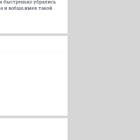
ни быстренько убрались
а и вобще,имея такой