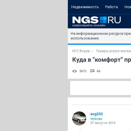
Недвижимость
Работа
Но
На информационном ресурсе при
использование.
НГС.Форум
Товары услуги мага
Куда в "комфорт" п
5671
66
avg333
veteran
07 августа 2014