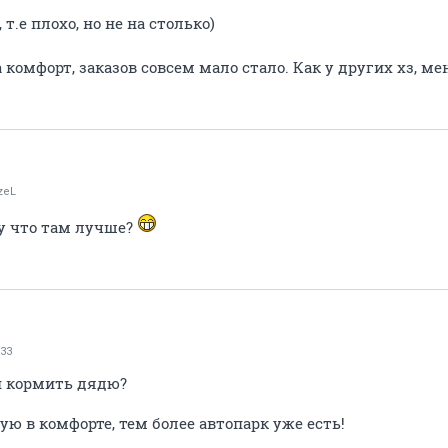
 т.е плохо, но не на столько)
а комфорт, заказов совсем мало стало. Как у других хз, м
zeL
му что там лучше?
33
и кормить дядю?
ю в комфорте, тем более автопарк уже есть!