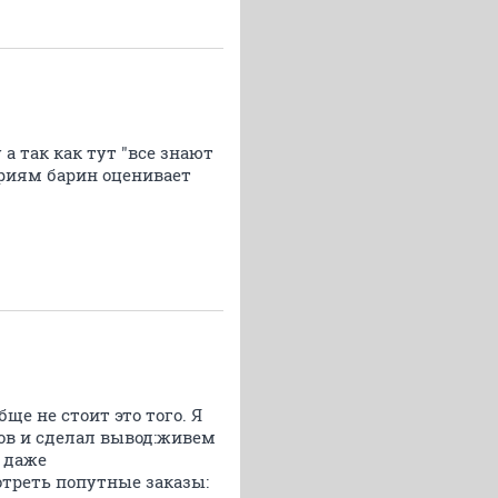
а так как тут "все знают
ериям барин оценивает
ще не стоит это того. Я
ов и сделал вывод:живем
т даже
отреть попутные заказы: