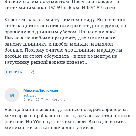
Знаком с этим документом. Про что и говорю - в
гетте минималка 119/159 за 5 км. И 159/189 в пик.
Короткие заказы мы тут имеем ввиду. Естественно
гетт на длинных в пик выигрывает для водилы, по
сравнению с длинным убером. Но надо ли оно?
Лично я по любому предпочту две минималки
одному длинняку, и пробег меньше, и выхлоп
больше. Поэтому считаю что длинные маршруты
вообще не стоит обсуждать - в пик из центра на
затулинку редкий водила повезет..
ОТВЕТИТЬ
МаксимЛасточкин
М
activist
01 мая 2017
Хотвилс
Всегда были выгодны длинные поездки, аэропорты,
межгород, в пробках постоять, заказы из отдалённых
районов. Но Убер лучше чем такси. Выгодно возить
минималки, за них ещё и доплачивают.