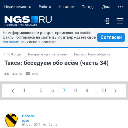
Недвижимость
Работа
Новости
Погода
Дом
На информационном ресурсе применяются cookie-
Согласен
файлы. Оставаясь на сайте, вы подтверждаете свое
согласие
на их использование.
НГС.Форум
Товары услуги магазины
Такси в Новосибирске
Такси: беседуем обо всём (часть 34)
143685
1001
1
...
5
6
7
8
9
...
21
Cabana
guru
01 мая 2017
Center