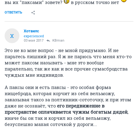
вы их "паксами" зовете?
в русском точно нет
ОТВЕТИТЬ
Хотвилс
Х
experienced
03 мая 2017
KBman
Это не ко мне вопрос - не мной придумано. И не
парьтесь лишний раз. Я ж не парюсь что меня кто-то
может паксом называть - мне это вообще
паралельно, так же как и все прочие сумасбродства
чуждых мне индивидов.
А паксы они и есть паксы - это особая форма
нищеброда, которая корчит из себя вельможу,
заказывая таксо за полтинник-сототочку, и при этом
даже не осознаёт, что
его передвижение в
пространстве оплачивается чужим богатым дядей
,
иначе бы он так и корчил из себя вельможу,
безуспешно махая соточкой у дороги...