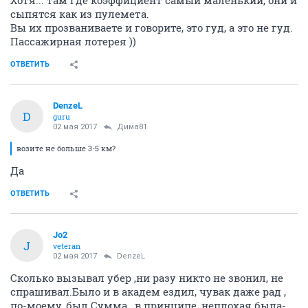
Хотя... там где коэффициент самый маленький, они и
сыпятся как из пулемета.
Вы их прозваниваете и говорите, это гуд, а это не гуд.
Пассажирная лотерея ))
ОТВЕТИТЬ
DenzeL
D
guru
02 мая 2017
Дима81
возите не больше 3-5 км?
Да
ОТВЕТИТЬ
Jo2
J
veteran
02 мая 2017
DenzeL
Сколько вызывал убер ,ни разу никто не звонил, не
спрашивал.Было и в академ ездил, чувак даже рад ,
по-моему, был.Сумма , в принципе, неплохая была-