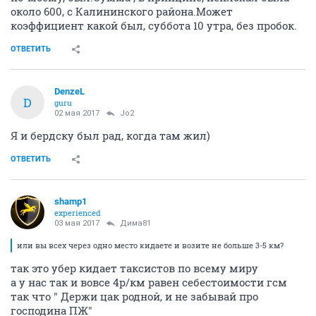
около 600, с Калининского района.Может
коэффициент какой был, суббота 10 утра, без пробок.
ОТВЕТИТЬ
DenzeL
D
guru
02 мая 2017
Jo2
Я и бердску был рад, когда там жил)
ОТВЕТИТЬ
shamp1
experienced
03 мая 2017
Дима81
или вы всех через одно место кидаете и возите не больше 3-5 км?
так это убер кидает таксистов по всему миру
а у нас так и вовсе 4р/км равен себестоимости гсм
так что " Держи цак родной, и не забывай про
господина ПЖ"