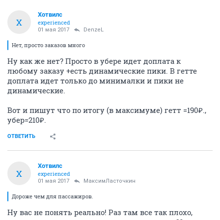
Хотвилс
Х
experienced
01 мая 2017
DenzeL
Нет, просто заказов много
Ну как же нет? Просто в убере идет доплата к
любому заказу +есть динамические пики. В гетте
доплата идет только до минималки и пики не
динамические.
Вот и пишут что по итогу (в максимуме) гетт =190₽.,
убер=210₽.
ОТВЕТИТЬ
Хотвилс
Х
experienced
01 мая 2017
МаксимЛасточкин
Дороже чем для пассажиров.
Ну вас не понять реально! Раз там все так плохо,