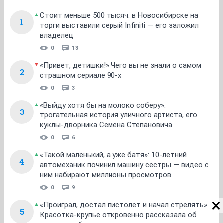
Стоит меньше 500 тысяч: в Новосибирске на
1
торги выставили серый Infiniti — его заложил
владелец
0
13
«Привет, детишки!» Чего вы не знали о самом
2
страшном сериале 90-х
0
3
«Выйду хотя бы на молоко соберу»:
3
трогательная история уличного артиста, его
куклы-дворника Семена Степановича
0
6
«Такой маленький, а уже батя»: 10-летний
4
автомеханик починил машину сестры — видео с
ним набирают миллионы просмотров
0
9
«Проиграл, достал пистолет и начал стрелять».
5
Красотка-крупье откровенно рассказала об