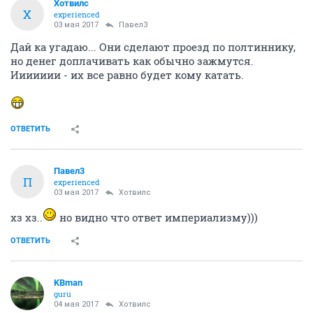
Хотвилс
Х
experienced
03 мая 2017
Павел3
Дай ка угадаю... Они сделают проезд по полтиннику,
но денег доплачивать как обычно зажмутся.
Иииииии - их все равно будет кому катать.
ОТВЕТИТЬ
Павел3
П
experienced
03 мая 2017
Хотвилс
хз хз..
но видно что ответ империализму)))
ОТВЕТИТЬ
KBman
guru
04 мая 2017
Хотвилс