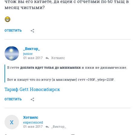
чтож вы его катаете, да ещеи с отчетами по 60 тыщ в
месяц чистыми?
ОТВЕТИТЬ
_Виктор_
juniоr
01 мая 2017
Хотвилс
В гетте
доплата идет тольк до минималки
и пики не динамические.
Вот и пишут что по итогу (в максимуме) гетт =190₽., убер=210₽.
Тариф Gett Новосибирск
ОТВЕТИТЬ
Хотвилс
Х
experienced
01 мая 2017
_Виктор_