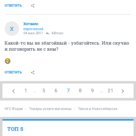
ОТВЕТИТЬ
Хотвилс
Х
experienced
04 мая 2017
KBman
Какой-то вы не збагойный - узбагойтесь. Или скучно
и поговорить не с кем?
ОТВЕТИТЬ
1
...
5
6
7
8
9
...
21
НГС.Форум
Товары услуги магазины
Такси в Новосибирске
ТОП 5