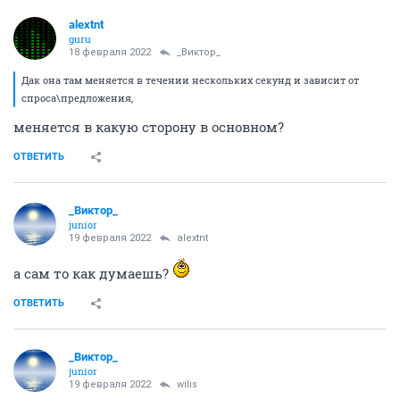
alextnt
guru
18 февраля 2022
_Виктор_
Дак она там меняется в течении нескольких секунд и зависит от
спроса\предложения,
меняется в какую сторону в основном?
ОТВЕТИТЬ
_Виктор_
juniоr
19 февраля 2022
alextnt
а сам то как думаешь?
ОТВЕТИТЬ
_Виктор_
juniоr
19 февраля 2022
wilis