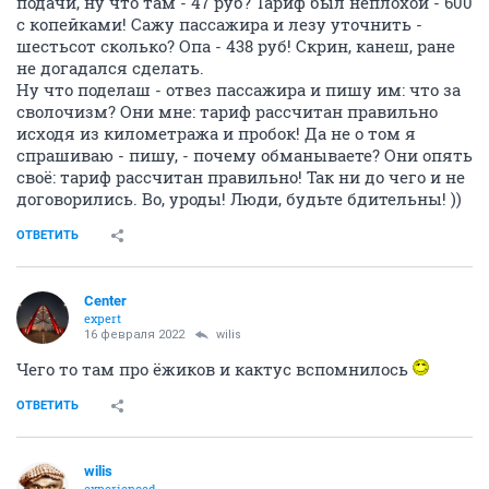
подачи, ну что там - 47 руб? Тариф был неплохой - 600
с копейками! Сажу пассажира и лезу уточнить -
шестьсот сколько? Опа - 438 руб! Скрин, канеш, ране
не догадался сделать.
Ну что поделаш - отвез пассажира и пишу им: что за
сволочизм? Они мне: тариф рассчитан правильно
исходя из километража и пробок! Да не о том я
спрашиваю - пишу, - почему обманываете? Они опять
своё: тариф рассчитан правильно! Так ни до чего и не
договорились. Во, уроды! Люди, будьте бдительны! ))
ОТВЕТИТЬ
Center
expert
16 февраля 2022
wilis
Чего то там про ёжиков и кактус вспомнилось
ОТВЕТИТЬ
wilis
experienced