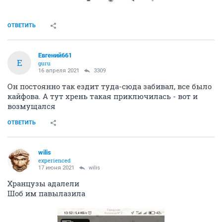
ОТВЕТИТЬ
Евгений661
Е
guru
16 апреля 2021
3309
Он постоянно так ездит туда-сюда забивал, все было
кайфова. А тут хрень такая приключилась - вот и
возмущался
ОТВЕТИТЬ
wilis
experienced
17 июня 2021
wilis
Хранцузы адалели
Шоб им павылазила