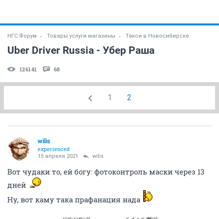
НГС.Форум
Товары услуги магазины
Такси в Новосибирске
Uber Driver Russia - Убер Раша
126141
68
1
2
wilis
experienced
15 апреля 2021
wilis
Вот чудаки то, ей богу: фотоконтроль маски через 13
дней
Ну, вот каму така прафанация нада