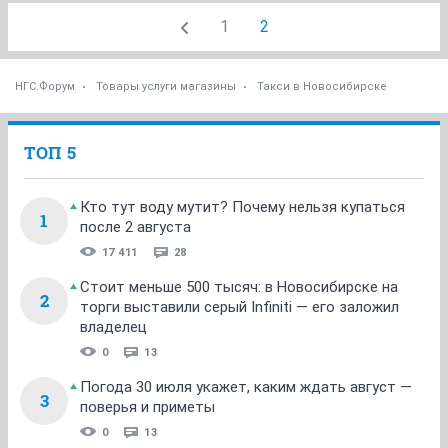
1
2
НГС.Форум
Товары услуги магазины
Такси в Новосибирске
ТОП 5
Кто тут воду мутит? Почему нельзя купаться
1
после 2 августа
17 411
28
Стоит меньше 500 тысяч: в Новосибирске на
2
торги выставили серый Infiniti — его заложил
владелец
0
13
Погода 30 июля укажет, каким ждать август —
3
поверья и приметы
0
13