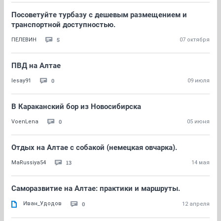
Посоветуйте турбазу с дешевым размещением и
транспортной доступностью.
5
ПЕЛЕВИН
07 октября
ПВД на Алтае
0
lesay91
09 июля
В Караканский бор из Новосибирска
0
VoenLena
05 июня
Отдых на Алтае с собакой (немецкая овчарка).
13
MaRussiya54
14 мая
Саморазвитие на Алтае: практики и маршруты.
Иван_Удодов
0
12 апреля