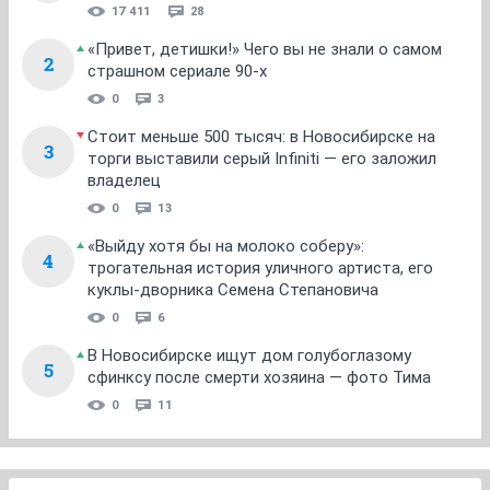
17 411
28
«Привет, детишки!» Чего вы не знали о самом
2
страшном сериале 90-х
0
3
Стоит меньше 500 тысяч: в Новосибирске на
3
торги выставили серый Infiniti — его заложил
владелец
0
13
«Выйду хотя бы на молоко соберу»:
4
трогательная история уличного артиста, его
куклы-дворника Семена Степановича
0
6
В Новосибирске ищут дом голубоглазому
5
сфинксу после смерти хозяина — фото Тима
0
11