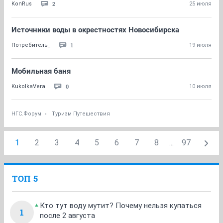
2
KonRus
25 июля
Источники воды в окрестностях Новосибирска
1
Потребитель_
19 июля
Мобильная баня
0
KukolkaVera
10 июля
НГС.Форум
Туризм Путешествия
1
2
3
4
5
6
7
8
...
97
ТОП 5
Кто тут воду мутит? Почему нельзя купаться
1
после 2 августа