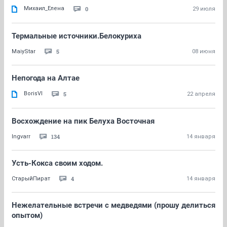
Михаил_Елена
0
29 июля
Термальные источники.Белокуриха
5
MaiyStar
08 июня
Непогода на Алтае
BorisVl
5
22 апреля
Восхождение на пик Белуха Восточная
134
Ingvarr
14 января
Усть-Кокса своим ходом.
4
СтарыйПират
14 января
Нежелательные встречи с медведями (прошу делиться
опытом)