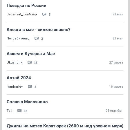
Поездка по России
5
Веселый_снайпер
21 мая
Клещи в мае - сильно опасно?
2
Потребитель_
21 мая
Аккем и Кучерла а Мае
15
Ukushurik
27 марта
Алтай 2024
4
Ivanharley
16 марта
Сплав в Маслянино
18
Tati
05 октября
Джипы на метео Каратюрек (2600 м над уровнем моря)