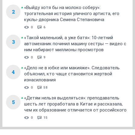
«Выйду хотя бы на молоко соберу»:
2
трогательная история уличного артиста, его
куклы-дворника Семена Степановича
0
6
«Такой маленький, а уже батя»: 10-летний
3
автомеханик починил машину сестры — видео с
ним набирают миллионы просмотров
0
9
«Дело не в юбке или макияже». Следователь
4
объяснил, кто чаще становится жертвой
изнасилования
0
58
«Детям нельзя выделяться»: преподаватель
5
шесть лет проработала в Китае и рассказала,
чем их образование отличается от российского
0
15