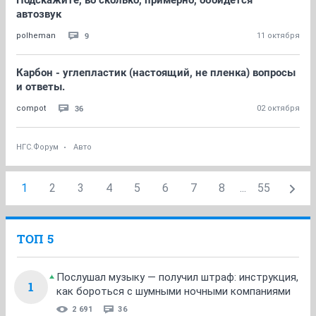
Подскажите, во сколько, примерно, обойдется
автозвук
9
polheman
11 октября
Карбон - углепластик (настоящий, не пленка) вопросы
и ответы.
36
compot
02 октября
НГС.Форум
Авто
1
2
3
4
5
6
7
8
...
55
ТОП 5
Послушал музыку — получил штраф: инструкция,
1
как бороться с шумными ночными компаниями
2 691
36