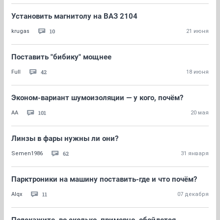
Установить магнитолу на ВАЗ 2104
10
krugas
21 июня
Поставить "бибику" мощнее
42
Full
18 июня
Эконом-вариант шумоизоляции — у кого, почём?
101
AA
20 мая
Линзы в фары нужны ли они?
62
Semen1986
31 января
Парктроники на машину поставить-где и что почём?
11
Alqx
07 декабря