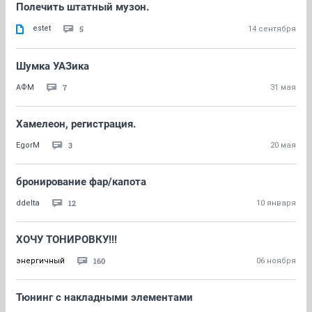
Полечить штатный музон.
estet
5
14 сентября
Шумка УАЗика
7
АФМ
31 мая
Хамелеон, регистрация.
3
EgorM
20 мая
бронирование фар/капота
12
ddelta
10 января
ХОЧУ ТОНИРОВКУ!!!
160
энергичный
06 ноября
Тюнинг с накладными элементами