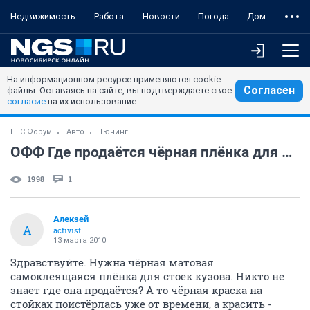
Недвижимость
Работа
Новости
Погода
Дом
На информационном ресурсе применяются cookie-
Согласен
файлы. Оставаясь на сайте, вы подтверждаете свое
согласие
на их использование.
НГС.Форум
Авто
Тюнинг
ОФФ Где продаётся чёрная плёнка для стоек???
1998
1
Алекsей
А
activist
13 марта 2010
Здравствуйте. Нужна чёрная матовая
самоклеящаяся плёнка для стоек кузова. Никто не
знает где она продаётся? А то чёрная краска на
стойках поистёрлась уже от времени, а красить -