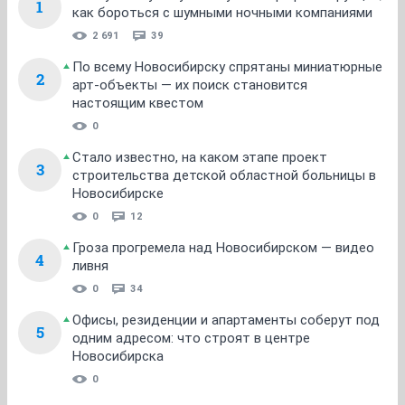
1
как бороться с шумными ночными компаниями
2 691
39
По всему Новосибирску спрятаны миниатюрные
2
арт-объекты — их поиск становится
настоящим квестом
0
Стало известно, на каком этапе проект
3
строительства детской областной больницы в
Новосибирске
0
12
Гроза прогремела над Новосибирском — видео
4
ливня
0
34
Офисы, резиденции и апартаменты соберут под
5
одним адресом: что строят в центре
Новосибирска
0