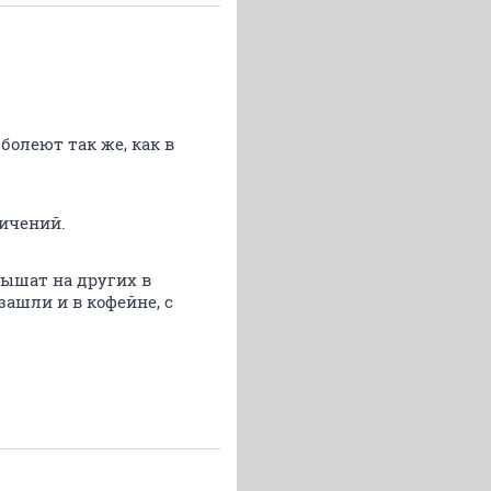
болеют так же, как в
ничений.
одышат на других в
ашли и в кофейне, с