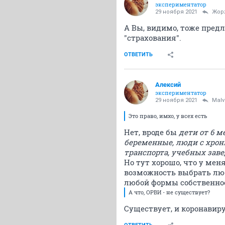
экспериментатор
29 ноября 2021
Жор
А Вы, видимо, тоже пред
"страхования".
ОТВЕТИТЬ
Алексий
экспериментатор
29 ноября 2021
Malv
Это право, имхо, у всех есть
Нет, вроде бы
дети от 6 м
беременные, люди с хрон
транспорта, учебных зав
Но тут хорошо, что у мен
возможность выбрать лю
любой формы собственно
А что, ОРВИ - не существует?
Существует, и коронавиру