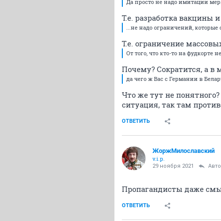
Да просто не надо имитации мер.
Т.е. разработка вакцины 
...не надо ограничений, которые
Т.е. ограничение массов
От того, что кто-то на фудкорте
Почему? Сократится, а в 
да чего ж Вас с Германии в Белар
Что же тут не понятного?
ситуация, так там против
ОТВЕТИТЬ
ЖоржМилославский
v.i.p.
29 ноября 2021
Авт
Пропагандисты даже см
ОТВЕТИТЬ