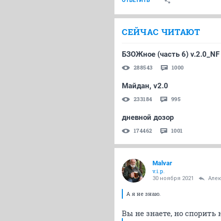
ОТВЕТИТЬ
СЕЙЧАС ЧИТАЮТ
БЗОЖное (часть 6) v.2.0_NF
288543
1000
Майдан, v2.0
233184
995
дневной дозор
174462
1001
Malvar
v.i.p.
30 ноября 2021
Але
А я не знаю.
Вы не знаете, но спорить 