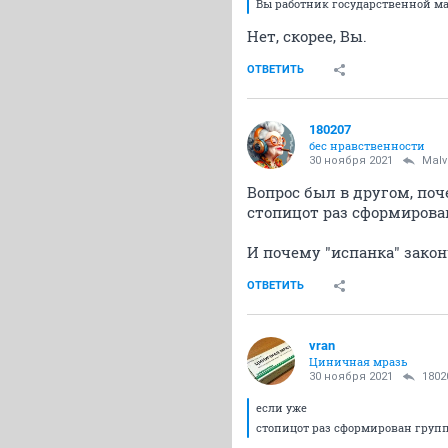
Вы работник государственной 
Нет, скорее, Вы.
ОТВЕТИТЬ
180207
бес нравственности
30 ноября 2021
Malv
Вопрос был в другом, поч
стопицот раз сформирова
И почему "испанка" зако
ОТВЕТИТЬ
vran
Циничная мразь
30 ноября 2021
1802
если уже
стопицот раз сформирован груп