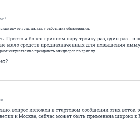
ксий
прививку от гриппа, как у работника образования.
сть. Просто я болел гриппом пару тройку раз, один раз - 
ь не мало средств предназначенных для повышения имму
 дают искусственно преодолеть эпидпорог по гриппу...
ует?
ar
енно, вопрос изложен в стартовом сообщении этих веток, 
ветки к Москве, сейчас может быть применена широко к