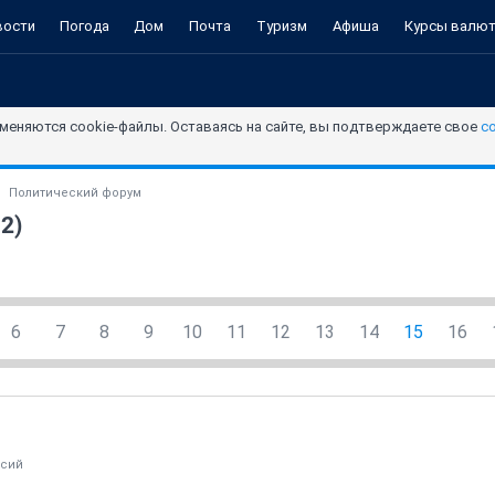
вости
Погода
Дом
Почта
Туризм
Афиша
Курсы валю
меняются cookie-файлы. Оставаясь на сайте, вы подтверждаете свое
с
Политический форум
2)
6
7
8
9
10
11
12
13
14
15
16
ксий