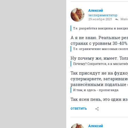
Алексий
экспериментатор
29 ноября 2021
Malv
Т.е. разработка вакцины и вакци
А я не знаю. Реальные ре
странах с уровнем 30-40%
Т.е. ограничение массовых скоп
Ну почему же, имеет. Тол
Почему? Сократится, а в масштабе
Так присядут не на фудкор
супермаркете, затарившис
разнесёнными подальше с
И там, и здесь - пропаганда.
Так ясен пень, это один
ОТВЕТИТЬ
Алексий