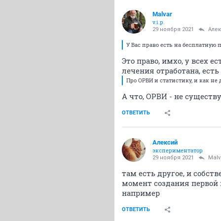
Malvar
v.i.p.
29 ноября 2021
Але
У Вас право есть на бесплатную 
Это право, имхо, у всех е
лечения отработана, ест
Про ОРВИ и статистику, и как не
А что, ОРВИ - не существ
ОТВЕТИТЬ
Алексий
экспериментатор
29 ноября 2021
Malv
там есть другое, и собств
момент создания первой 
например
ОТВЕТИТЬ