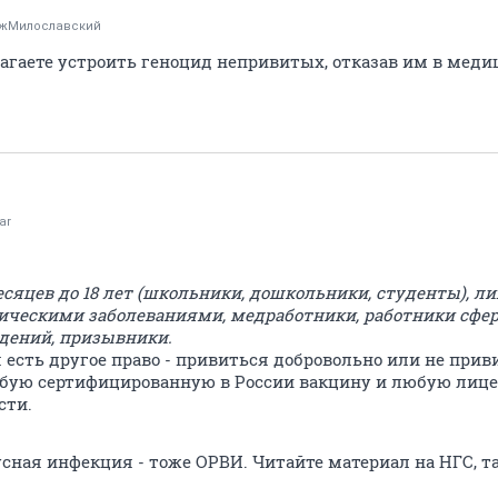
жМилославский
лагаете устроить геноцид непривитых, отказав им в мед
ar
есяцев до 18 лет (школьники, дошкольники, студенты), ли
ическими заболеваниями, медработники, работники сфе
едений, призывники.
я есть другое право - привиться добровольно или не приви
бую сертифицированную в России вакцину и любую лиц
сти.
сная инфекция - тоже ОРВИ. Читайте материал на НГС, та