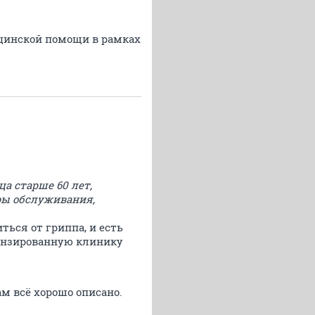
ицинской помощи в рамках
ца старше 60 лет,
ры обслуживания,
ться от гриппа, и есть
ензированную клинику
м всё хорошо описано.