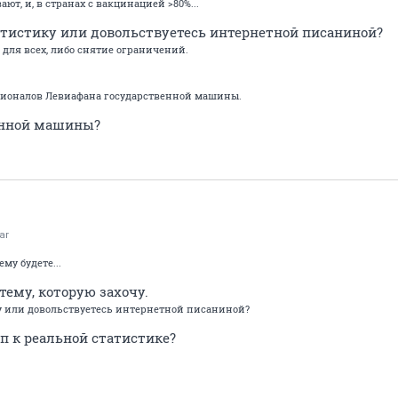
ют, и, в странах с вакцинацией >80%...
тистику или довольствуетесь интернетной писаниной?
 для всех, либо снятие ограничений.
кционалов Левиафана государственной машины.
енной машины?
ar
ему будете...
ему, которую захочу.
у или довольствуетесь интернетной писаниной?
п к реальной статистике?