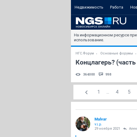
Недвижимость
Работа
Но
На информационном ресурсе при
использование.
НГС.Форум
Основные форумы
Концлагерь? (часть 
364000
998
1
...
4
5
Malvar
v.i.p.
29 ноября 2021
Але