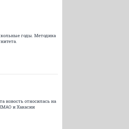
в школьные годы. Методика
нитета.
эта новость относилась на
 ХМАО и Хакасии