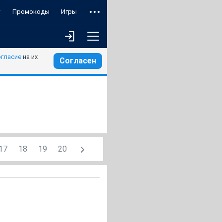
т
Промокоды
Игры
огласие
на их
Согласен
17
18
19
20