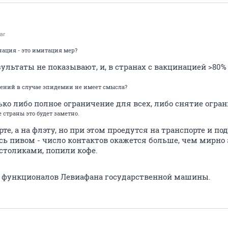
ar
нация - это имитация мер?
зультаты не показывают, и, в странах с вакцинацией >80% 
лений в случае эпидемии не имеет смысла?
ько либо полное ограничение для всех, либо снятие огра
 страны это будет заметно.
те, а на флэту, но при этом проедутся на транспорте и п
ь пивом - число контактов окажется больше, чем мирно з
толиками, попили кофе.
 из функционалов Левиафана государственной машины.