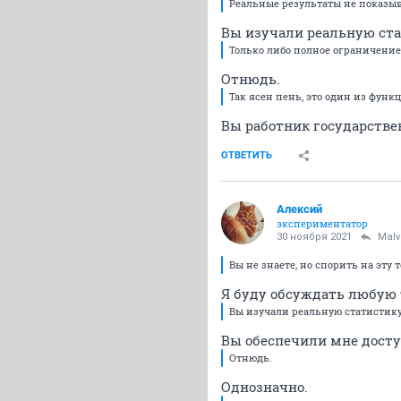
Реальные результаты не показыва
Вы изучали реальную ста
Только либо полное ограничение
Отнюдь.
Так ясен пень, это один из фун
Вы работник государств
ОТВЕТИТЬ
Алексий
экспериментатор
30 ноября 2021
Malv
Вы не знаете, но спорить на эту т
Я буду обсуждать любую т
Вы изучали реальную статистик
Вы обеспечили мне досту
Отнюдь.
Однозначно.