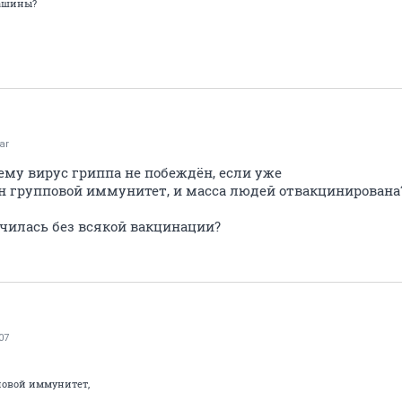
машины?
ar
ему вирус гриппа не побеждён, если уже
н групповой иммунитет, и масса людей отвакцинирована
нчилась без всякой вакцинации?
07
повой иммунитет,