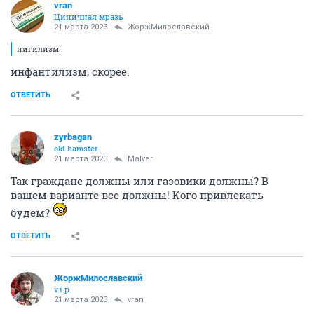
vran
Циничная мразь
21 марта 2023
ЖоржМилославский
нигилизм
инфантилизм, скорее.
ОТВЕТИТЬ
zyrbagan
old hamster
21 марта 2023
Malvar
Так граждане должны или газовики должны? В
вашем варианте все должны! Кого привлекать
будем?
ОТВЕТИТЬ
ЖоржМилославский
v.i.p.
21 марта 2023
vran