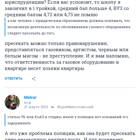
юриспруденции? Если вас успокоит, то школу я
закончил в 1 тройкой, средний бал больше 4, ВУЗ со
средним балом 4,72 или 4,73 не помню
а как человек с юридическим образованием, должны понимать, что
незаконную деятельность по обслуживанию газового оборудования
следует пресекать до того,
пресекать можно только правонарушения,
представляться газовиком, артистом, черным или
белым магом - не преступление. И я вам напомню,
что ответственность за газовое оборудование в
квартире несет хозяин квартиры
ОТВЕТИТЬ
Malvar
v.i.p.
21 марта 2023
ЖоржМилославский
статью УК или КоАП в студию, иначе у полиции нет оснований его
задерживать
А это уже проблема полиции, как она будет пресекать
явно незаконную деятельность. И тут возникает