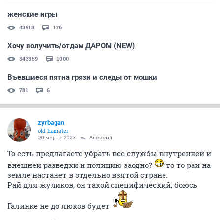
женские игры
43918
176
Хочу получить/отдам ДАРОМ (NEW)
343359
1000
Въевшиеся пятна грязи и следы от мошки
781
6
zyrbagan
old hamster
20 марта 2023
Алексий
То есть предлагаете убрать все службы внутренней и
внешней разведки и полицию заодно?
то то рай на
земле настанет в отдельно взятой стране.
Рай для жуликов, он такой специфический, боюсь
Галинке не до люков будет