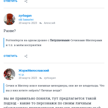
ОТВЕТИТЬ
zyrbagan
old hamster
20 марта 2023
Алексий
Разве?
Роттенберги на одном уровне с
Патрушевыми
-Сечинами-Миллерами
и т.п. в моём восприятии
ОТВЕТИТЬ
ЖоржМилославский
v.i.p.
20 марта 2023
zyrbagan
Сечин и Миллер вовсе наемные менеджеры, они же не владельцы. Что
вы у них хотите забрать? Личные вещи?
вы не правильно поняли, тут предлагается такой
подход - какие то персонажи по своим личным
убеждениям приклеивают ярлыки: криминальный.