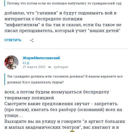
Потому, что потом если не полиция набутылит, то гражданский суд
добавлю, что "галинки" и будут поднимать вой в
интернетах о беспределе полиции
"инфантилизм" я бы так и сказал, если бы такое не
писал преподаватель, который учит "наших детей"
ОТВЕТИТЬ
ЖоржМилославский
v.i.p.
21 марта 2023
zyrbagan
Так граждане должны или газовики должны? В вашем варианте все
должны! Кого привлекать будем?
всех, а потом будем возмущаться беспределу
творимому полицией.
Смотрите какие предложения звучат - запретить
(про люки), хватать без разбору (оснований) всех на
улице....
Выходите вы на улицу и говорите "я артист больших
и малых академических театров", вас хватают и в