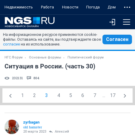
Недвижимость
Работа
Новости
Погода
Дом
На информационном ресурсе применяются cookie-
Согласен
файлы. Оставаясь на сайте, вы подтверждаете свое
согласие
на их использование.
НГС.Форум
Основные форумы
Политический форум
Ситуация в России. (часть 30)
232131
804
1
2
3
4
5
6
7
...
17
zyrbagan
old hamster
20 марта 2023
Алексий