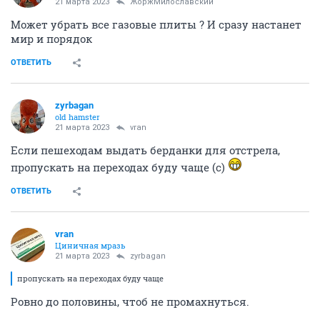
21 марта 2023
ЖоржМилославский
Может убрать все газовые плиты ? И сразу настанет
мир и порядок
ОТВЕТИТЬ
zyrbagan
old hamster
21 марта 2023
vran
Если пешеходам выдать берданки для отстрела,
пропускать на переходах буду чаще (с)
ОТВЕТИТЬ
vran
Циничная мразь
21 марта 2023
zyrbagan
пропускать на переходах буду чаще
Ровно до половины, чтоб не промахнуться.