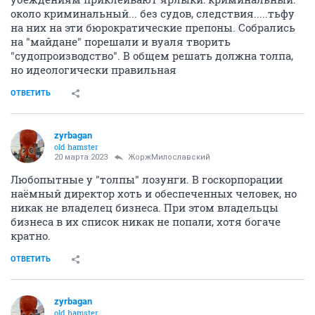
около криминальный... без судов, следствия.....тьфу
на них на эти бюрократические препоны. Собрались
на "майдане" порешали и вуаля творить
"судопроизводство". В общем решать должна толпа,
но идеологически правильная
ОТВЕТИТЬ
zyrbagan
old hamster
20 марта 2023
ЖоржМилославский
Любопытные у "толпы" лозунги. В госкорпорации
наёмный директор хоть и обеспеченных человек, но
никак не владелец бизнеса. При этом владельцы
бизнеса в их список никак не попали, хотя богаче
кратно.
ОТВЕТИТЬ
zyrbagan
old hamster