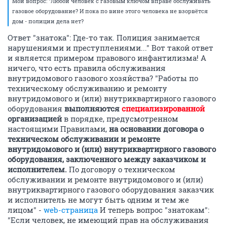
Мой вопрос: "Любой человек с газовым ключом вправе обслуживать
газовое оборудование? И пока по вине этого человека не взорвётся
дом - полиции дела нет?
Ответ "знатока": Где-то так. Полиция занимается
нарушениями и преступлениями..." Вот такой ответ
и является примером правового инфантилизма! А
ничего, что есть правила обслуживания
внутридомового газового хозяйства? "Работы по
техническому обслуживанию и ремонту
внутридомового и (или) внутриквартирного газового
оборудования
выполняются
специализированной
организацией
в порядке, предусмотренном
настоящими Правилами,
на основании договора о
техническом обслуживании и ремонте
внутридомового и (или) внутриквартирного газового
оборудования, заключенного между заказчиком и
исполнителем.
По договору о техническом
обслуживании и ремонте внутридомового и (или)
внутриквартирного газового оборудования заказчик
и исполнитель не могут быть одним и тем же
лицом" -
web-страница
И теперь вопрос "знатокам":
"Если человек, не имеющий прав на обслуживания