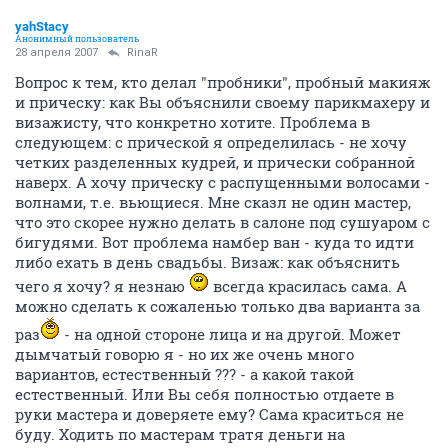
yahStacy
Анонимный пользователь
28 апреля 2007
RinaR
Вопрос к тем, кто делал "пробники", пробный макияж
и прическу: как Вы объяснили своему парикмахеру и
визажисту, что конкретно хотите. Проблема в
следующем: с прической я определилась - не хочу
четких разделенных кудрей, и прически собранной
наверх. А хочу прическу с распущенными волосами -
волнами, т.е. вьющиеся. Мне сказл не один мастер,
что это скорее нужно делать в салоне под сушуаром с
бигудями. Вот проблема намбер ван - куда то идти
либо ехать в день свадьбы. Визаж: как объяснить
чего я хочу? я незнаю
всегда красилась сама. А
можно сделать к сожаленью только два варианта за
раз
- на одной стороне лица и на другой. Может
дымчатый говорю я - но их же очень много
вариантов, естественный ??? - а какой такой
естественный. Или Вы себя полностью отдаете в
руки мастера и доверяете ему? Сама краситься не
буду. Ходить по мастерам тратя деньги на