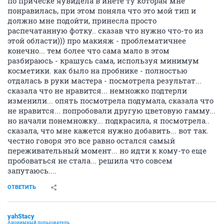
по прическе яувидела в инете ту которая мне
понравилась, при этом поняла что это мой тип и
должно мне подойти, принесла просто
распечатанную фотку.. сказав что нужно что-то из
этой области))) про макияж - проблематичнее
конечно... тем более что сама мало в этом
разбираюсь - крашусь сама, используя минимум
косметики. как было на пробнике - полностью
отдалась в руки мастера - посмотрела результат...
сказала что не нравится... немножко подтерли
изменили... опять посмотрела подумала, сказала что
не нравится... попробовали другую цветовую гамму...
но начали понемножку... подкрасила, я посмотрела..
сказала, что мне кажется нужно добавить... вот так.
честно говоря это все равно остался самый
переживательный момент... но идти к кому-то еще
пробоваться не стала... решила что совсем
запутаюсь....
ОТВЕТИТЬ
yahStacy
Анонимный пользователь