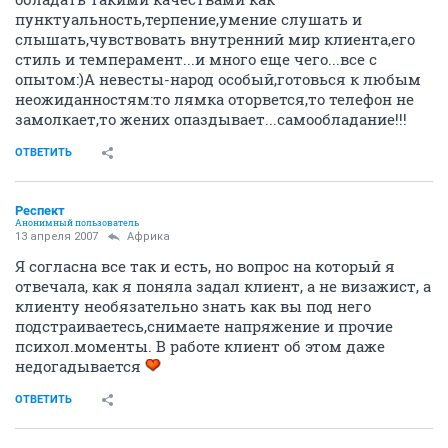
пунктуальность,терпение,умение слушать и
слышать,чувствовать внутренний мир клиента,его
стиль и темперамент...и много еще чего...все с
опытом:)А невесты-народ особый,готовься к любым
неожиданностям:то лямка оторвется,то телефон не
замолкает,то жених опаздывает...самообладание!!!
ОТВЕТИТЬ
Респект
Анонимный пользователь
13 апреля 2007
Африка
Я согласна все так и есть, но вопрос на который я
отвечала, как я поняла задал клиент, а не визажист, а
клиенту необязательно знать как вы под него
подстраиваетесь,снимаете напряжение и прочие
психол.моменты. В работе клиент об этом даже
недогадывается
ОТВЕТИТЬ