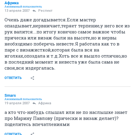
Африка
Анонимный пользователь
13 апреля 2007
Респект
Очень даже догадывается.Если мастер
опаздывает,нервничает,теряет терпение,у него все из
рук валится...по итогу конечно самое важное чтобы
прическа или визаж были на высоте,но и нервы
необходимо поберечь невесте.Я работала как то в
паре с визажисткой,которая была вся на
иголках,опоздала и т.д.Хоть все и вышло отлично,но
в последний момент и невеста уже была сама не
своя,вся издергалась.
ОТВЕТИТЬ
Smars
Анонимный пользователь
19 апреля 2007
Африка
а кто что-нибудь слышал или не по наслышке знает
про Марину Павлову (прически и визаж делает)?
поделитесь впечатлениями
ОТВЕТИТЬ