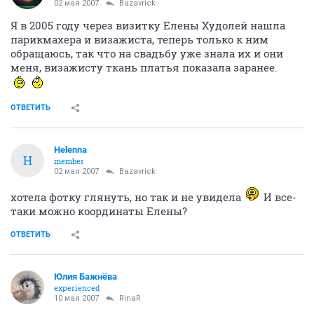
02 мая 2007
Bazavrick
Я в 2005 году через визитку Елены Худолей нашла
парикмахера и визажиста, теперь только к ним
обращаюсь, так что на свадьбу уже знала их и они
меня, визажисту ткань платья показала заранее.
ОТВЕТИТЬ
Helenna
H
member
02 мая 2007
Bazavrick
хотела фотку глянуть, но так и не увидела
И все-
таки можно координаты Елены?
ОТВЕТИТЬ
Юлия Бажнёва
experienced
10 мая 2007
RinaR