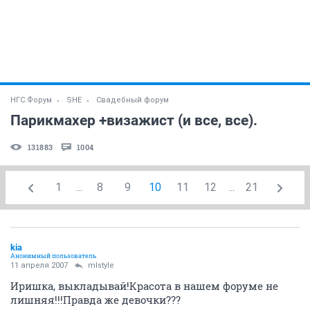
НГС.Форум
SHE
Свадебный форум
Парикмахер +визажист (и все, все).
131883
1004
1
...
8
9
10
11
12
...
21
kia
Анонимный пользователь
11 апреля 2007
mlstyle
Иришка, выкладывай!Красота в нашем форуме не
лишняя!!!Правда же девочки???