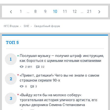
1
...
8
9
10
11
12
...
21
НГС.Форум
SHE
Свадебный форум
ТОП 5
Послушал музыку — получил штраф: инструкция,
1
как бороться с шумными ночными компаниями
2 691
32
«Привет, детишки!» Чего вы не знали о самом
2
страшном сериале 90-х
0
3
«Выйду хотя бы на молоко соберу»:
3
трогательная история уличного артиста, его
куклы-дворника Семена Степановича