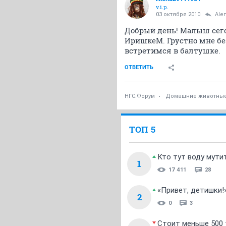
v.i.p.
03 октября 2010
Ale
Добрый день! Малыш сегод
ИришкеМ. Грустно мне без
встретимся в балтушке.
ОТВЕТИТЬ
НГС.Форум
Домашние животны
ТОП 5
Кто тут воду мути
1
17 411
28
«Привет, детишки!
2
0
3
Стоит меньше 500 т