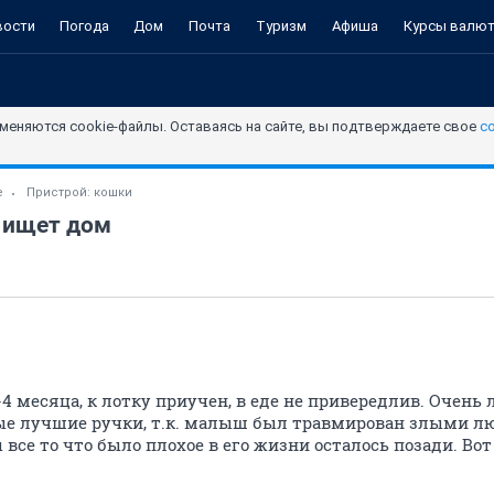
вости
Погода
Дом
Почта
Туризм
Афиша
Курсы валю
меняются cookie-файлы. Оставаясь на сайте, вы подтверждаете свое
с
е
Пристрой: кошки
 ищет дом
-4 месяца, к лотку приучен, в еде не привередлив. Очен
е лучшие ручки, т.к. малыш был травмирован злыми лю
 все то что было плохое в его жизни осталось позади. Вот