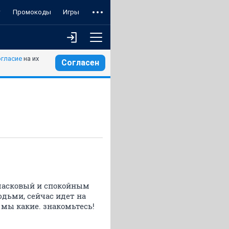
т
Промокоды
Игры
огласие
на их
Согласен
ь ласковый и спокойным
дьми, сейчас идет на
 мы какие. знакомьтесь!