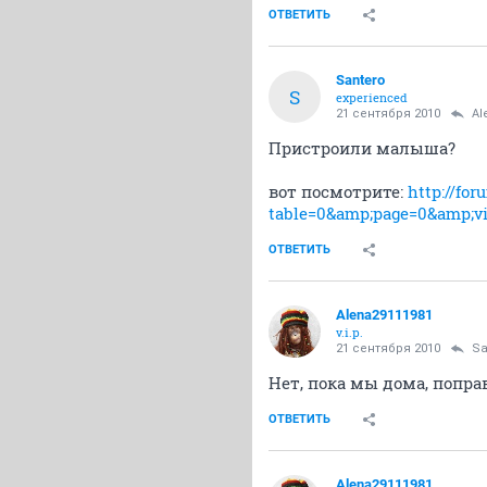
ОТВЕТИТЬ
Santero
S
experienced
21 сентября 2010
Al
Пристроили малыша?
вот посмотрите:
http://fo
table=0&amp;page=0&amp;v
ОТВЕТИТЬ
Alena29111981
v.i.p.
21 сентября 2010
Sa
Нет, пока мы дома, попра
ОТВЕТИТЬ
Alena29111981