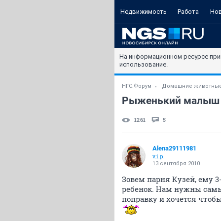
Недвижимость
Работа
Но
На информационном ресурсе при
использование.
НГС.Форум
Домашние животны
Рыженький малыш
1261
5
Alena29111981
v.i.p.
13 сентября 2010
Зовем парня Кузей, ему 3
ребенок. Нам нужны самы
поправку и хочется чтобы