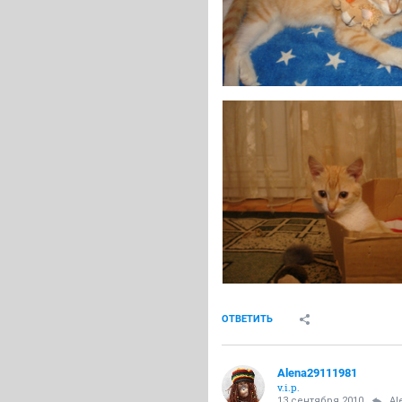
ОТВЕТИТЬ
Alena29111981
v.i.p.
13 сентября 2010
Al