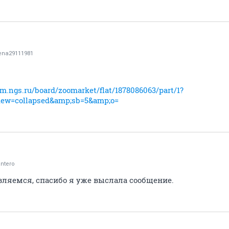
ena29111981
rum.ngs.ru/board/zoomarket/flat/1878086063/part/1?
iew=collapsed&amp;sb=5&amp;o=
ntero
вляемся, спасибо я уже выслала сообщение.