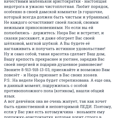
качествами маленькой аристократки - настоящая
недотрога и ужасно чистоплотная. Любит порядок,
особенно в своей дамской комнатке (в горшочке,
который всегда должен быть чистым и убранным).
Не каждого осчастливит своей лаской, своими
нежными прикосновениями. Но если вы ей
полюбились - держитесь: Нюра Вас и встретит, и
сказки расскажет, и даже обогреет Вас своей
шёлковой, мягкой шубкой. А Вы будете её
наглаживать и получать истинное удовольствие!
Ну и само собой, такая красотка сделает Ваш дом,
Вашу крепость прекраснее и уютнее, зарядив Вас
своей энергией и подарив душевное равновесие!
Звоните 8-913-918-13-03, приезжайте и возможно Вам
повезёт - и Нюра признает в Вас своих хозяев.
P.S.: На неделе Нюра будет стерелизована. А еще она,
в данный момент, подружилась с особой
противоположного пола (котиком), нашли общий
язык.
А вот девчёнок она не очень жалует, так как хочет
быть единственной и неповторимой ЛЕДИ. Поэтому,
если у Вас уже есть котомужчина - возьмите ему
подружку-аристократку, которая ходит строго в