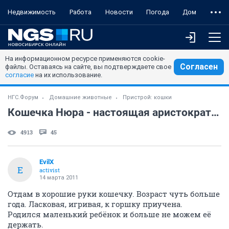
Недвижимость
Работа
Новости
Погода
Дом
На информационном ресурсе применяются cookie-
Согласен
файлы. Оставаясь на сайте, вы подтверждаете свое
согласие
на их использование.
НГС.Форум
Домашние животные
Пристрой: кошки
Кошечка Нюра - настоящая аристократка
4913
45
EvilX
E
activist
14 марта 2011
Отдам в хорошие руки кошечку. Возраст чуть больше
года. Ласковая, игривая, к горшку приучена.
Родился маленький ребёнок и больше не можем её
держать.