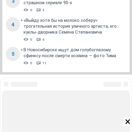
3
страшном сериале 90-х
0
3
«Выйду хотя бы на молоко соберу»:
4
трогательная история уличного артиста, его
куклы-дворника Семена Степановича
0
6
В Новосибирске ищут дом голубоглазому
5
сфинксу после смерти хозяина — фото Тима
0
11
ЗНАКОМСТВА В НОВОСИБИРСКЕ
ПОГОДА В НОВОСИБИРСКЕ
ПРОБКИ В НОВОСИБИРСКЕ
ФОРУМЫ В НОВОСИБИРСКЕ
ТЕЛЕПРОГРАММА В НОВОСИБИРСКЕ
АФИША В НОВОСИБИРСКЕ
ГОРОСКОП
КУРСЫ ВАЛЮТ В НОВОСИБИРСКЕ