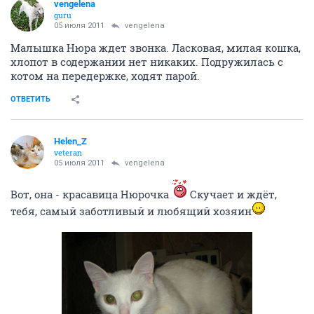
vengelena
guru
05 июля 2011
vengelena
Малышка Нюра ждет звонка. Ласковая, милая кошка,
хлопот в содержании нет никаких. Подружилась с
котом на передержке, ходят парой.
ОТВЕТИТЬ
Helen_Z
veteran
05 июля 2011
vengelena
Вот, она - красавица Нюрочка
Скучает и ждёт,
тебя, самый заботливый и любящий хозяин