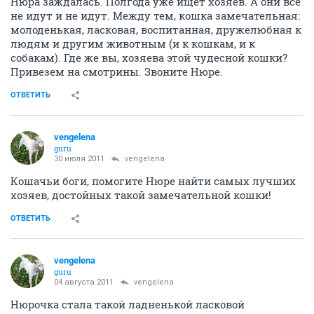
Нюра заждалась. Полгода уже ищет хозяев. А они все
не идут и не идут. Между тем, кошка замечательная:
молоденькая, ласковая, воспитанная, дружелюбная к
людям и другим животным (и к кошкам, и к
собакам). Где же вы, хозяева этой чудесной кошки?
Привезем на смотрины. Звоните Нюре.
ОТВЕТИТЬ
vengelena
guru
30 июля 2011
vengelena
Кошачьи боги, помогите Нюре найти самых лучших
хозяев, достойных такой замечательной кошки!
ОТВЕТИТЬ
vengelena
guru
04 августа 2011
vengelena
Нюрочка стала такой ладненькой ласковой