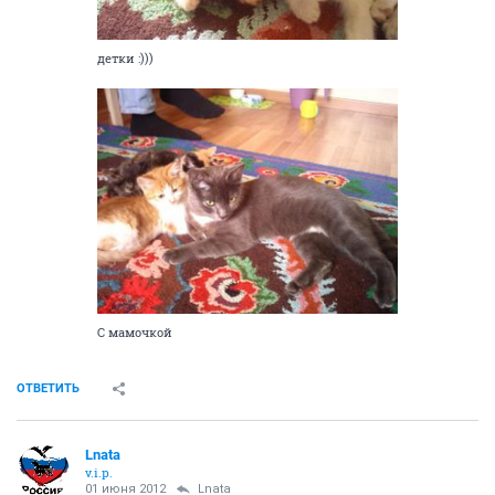
детки :)))
С мамочкой
ОТВЕТИТЬ
Lnata
v.i.p.
01 июня 2012
Lnata