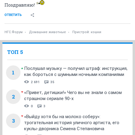
Поздравляю!
ОТВЕТИТЬ
НГС.Форум
Домашние животные
Пристрой: кошки
ТОП 5
Послушал музыку — получил штраф: инструкция,
1
как бороться с шумными ночными компаниями
2 691
35
«Привет, детишки!» Чего вы не знали о самом
2
страшном сериале 90-х
0
3
«Выйду хотя бы на молоко соберу»:
3
трогательная история уличного артиста, его
куклы-дворника Семена Степановича