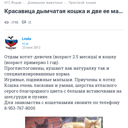
НГС.Форум
Домашние животные
Пристрой: кошки
Красавица дымчатая кошка и две ее маленькие дочки ищут дом!
1702
11
Lnata
v.i.p.
23 мая 2012
Отдам котят-девочек (возраст 2.5 месяца) и кошку
(возраст примерно 1 год).
Проглистогонены, кушают как натуралку так и
специализированнные корма.
Игривые, подвижные малыши. Приучены к лотку.
Кошка очень ласковая и умная, шерстка атласного
серого благородного цвета с белыми вставочками на
шее,груди и пузике.
Для знакомства с кошечкамии звоните по телефону
8-953-767-8000