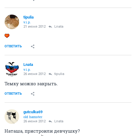
tipulia
v.i.p.
21 июня 2012
Lnata
ОТВЕТИТЬ
Lnata
v.i.p.
26 июня 2012
tipulia
Темку можно закрыть.
ОТВЕТИТЬ
gutculka69
old hamster
26 июня 2012
Lnata
Наташа, пристроили девчушку?