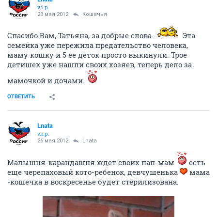
v.i.p.
23 мая 2012
Кошачья
Спасибо Вам, Татьяна, за добрые слова.
Эта
семейка уже пережила предательство человека,
маму кошку и 5 ее деток просто выкинули. Трое
детишек уже нашли своих хозяев, теперь дело за
мамочкой и дочами.
ОТВЕТИТЬ
Lnata
v.i.p.
26 мая 2012
Lnata
Малышня-карандашня ждет своих пап-мам
есть
еще черепаховый кото-ребенок, девчушенька
мама
-кошечка в воскресенье будет стерилизована.