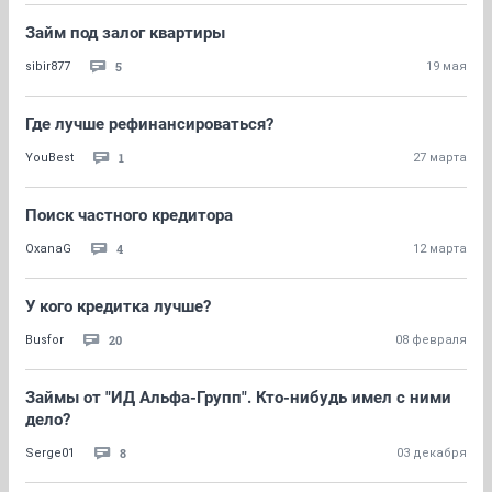
Займ под залог квартиры
5
sibir877
19 мая
Где лучше рефинансироваться?
1
YouBest
27 марта
Поиск частного кредитора
4
OxanaG
12 марта
У кого кредитка лучше?
20
Busfor
08 февраля
Займы от "ИД Альфа-Групп". Кто-нибудь имел с ними
дело?
8
Serge01
03 декабря