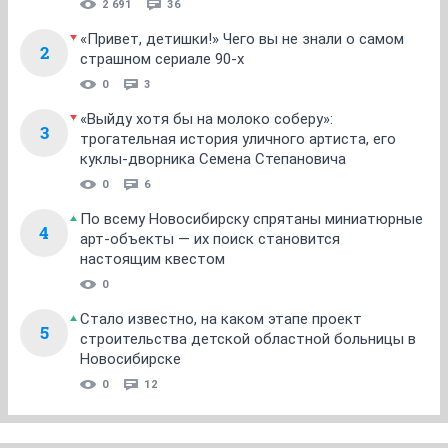
2 691
36
«Привет, детишки!» Чего вы не знали о самом
2
страшном сериале 90-х
0
3
«Выйду хотя бы на молоко соберу»:
3
трогательная история уличного артиста, его
куклы-дворника Семена Степановича
0
6
По всему Новосибирску спрятаны миниатюрные
4
арт-объекты — их поиск становится
настоящим квестом
0
Стало известно, на каком этапе проект
5
строительства детской областной больницы в
Новосибирске
0
12