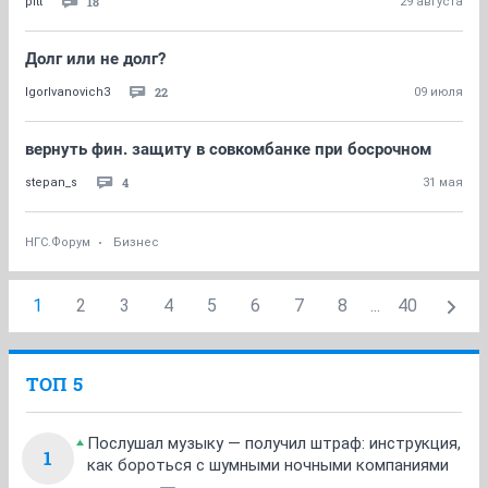
18
pitt
29 августа
Долг или не долг?
22
IgorIvanovich3
09 июля
вернуть фин. защиту в совкомбанке при босрочном
4
stepan_s
31 мая
НГС.Форум
Бизнес
1
2
3
4
5
6
7
8
...
40
ТОП 5
Послушал музыку — получил штраф: инструкция,
1
как бороться с шумными ночными компаниями