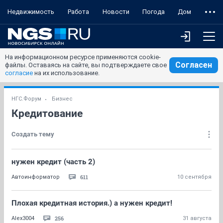
Недвижимость
Работа
Новости
Погода
Дом
На информационном ресурсе применяются cookie-
Согласен
файлы. Оставаясь на сайте, вы подтверждаете свое
согласие
на их использование.
НГС.Форум
Бизнес
Кредитование
Создать тему
нужен кредит (часть 2)
611
Автоинформатор
10 сентября
Плохая кредитная история.) а нужен кредит!
256
Alex3004
31 августа