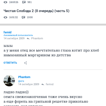
246926
981
Чистая Слобода 2 (II очередь) (часть 5)
169132
1000
femid
Анонимный пользователь
14 октября 2009
Phantom
ыыы
а у меня отец все мечтательно глаза котит про хлеб
намазанный маргарином из детства
ОТВЕТИТЬ
Phantom
guru
14 октября 2009
femid
ладно ладно))
семга свежезакопченая тоже очень вкусно
а еще форель на грильной решетке прикольно
запекать над углями