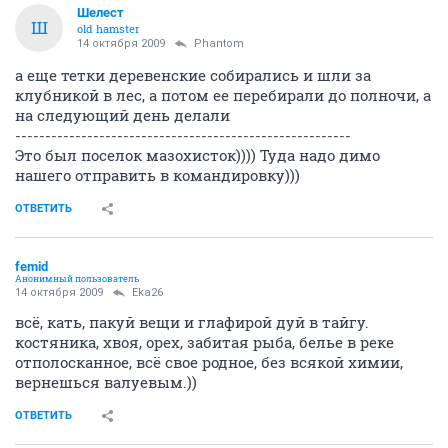
Шелест
Ш
old hamster
14 октября 2009
Phantom
а еще тетки деревенские собирались и шли за
клубникой в лес, а потом ее перебирали до полночи, а
на следующий день делали
--------------------------------------------------------
Это был поселок мазохисток)))) Туда надо димо
нашего отправить в командировку)))
ОТВЕТИТЬ
femid
Анонимный пользователь
14 октября 2009
Eka26
всё, кать, пакуй вещи и глафирой дуй в тайгу.
костяника, хвоя, орех, забитая рыба, белье в реке
отполосканное, всё свое родное, без всякой химии,
вернешься валуевым.))
ОТВЕТИТЬ