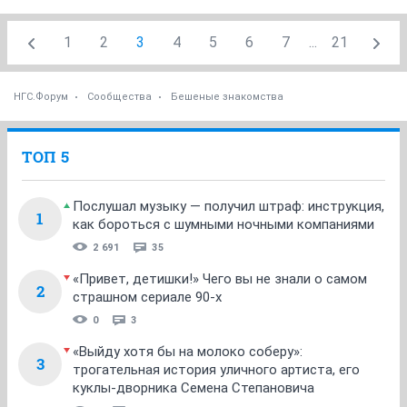
1
2
3
4
5
6
7
...
21
НГС.Форум
Сообщества
Бешеные знакомства
ТОП 5
Послушал музыку — получил штраф: инструкция,
1
как бороться с шумными ночными компаниями
2 691
35
«Привет, детишки!» Чего вы не знали о самом
2
страшном сериале 90-х
0
3
«Выйду хотя бы на молоко соберу»:
3
трогательная история уличного артиста, его
куклы-дворника Семена Степановича