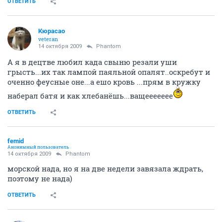
ОТВЕТИТЬ
Кюрасао
veteran
14 октября 2009
Phantom
А я в децтве любил када свыню резали уши
грысть...их так лампой паяльной опалят..оскребут и
оченно феусные оне...а ешо кровь ...прям в кружку
наберал батя и как хлебанёшь...ващеееееее
ОТВЕТИТЬ
femid
Анонимный пользователь
14 октября 2009
Phantom
морской нада, но я на две недели завязала ждрать,
поэтому не нада)
ОТВЕТИТЬ