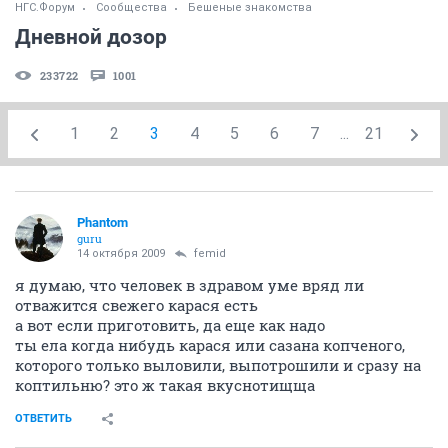
НГС.Форум
Сообщества
Бешеные знакомства
Дневной дозор
233722
1001
1
2
3
4
5
6
7
...
21
Phantom
guru
14 октября 2009
femid
я думаю, что человек в здравом уме вряд ли
отважится свежего карася есть
а вот если приготовить, да еще как надо
ты ела когда нибудь карася или сазана копченого,
которого только выловили, выпотрошили и сразу на
коптильню? это ж такая вкуснотищща
ОТВЕТИТЬ