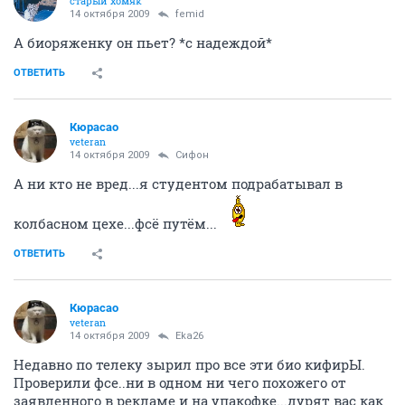
старый хомяк
14 октября 2009
femid
А биоряженку он пьет? *с надеждой*
ОТВЕТИТЬ
Кюрасао
veteran
14 октября 2009
Сифон
А ни кто не вред...я студентом подрабатывал в
колбасном цехе...фсё путём...
ОТВЕТИТЬ
Кюрасао
veteran
14 октября 2009
Eka26
Недавно по телеку зырил про все эти био кифирЫ.
Проверили фсе..ни в одном ни чего похожего от
заявленного в рекламе и на упакофке...дурят вас как