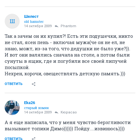
Шелест
Ш
old hamster
14 октября 2009
Phantom
Так а зачем он их купил?! Есть эти подушечки, никто
не стал, ясен пень - включая мужа(че он не ел, не
знаю, можт, из-за того, что дедушки не было уже?)).
И вот они валялись сначала на столе, а потом были
сунуты в ящик, где и погубили все своей липучей
посыпкой.
Нехрен, корочи, овеществлять детскую память.)))
ОТВЕТИТЬ
Eka26
старый хомяк
14 октября 2009
Кюрасао
А я еще написала, что у меня чувство берзгливости
вызывают топики Димо)))))) Пойду....извинюсь))))
ОТВЕТИТЬ