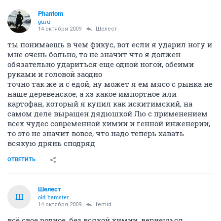
Phantom
guru
14 октября 2009
Шелест
ты понимаешь в чем фикус, вот если я ударил ногу и
мне очень больно, то не значит что я должен
обязательно удариться еще одной ногой, обеими
руками и головой заодно
точно так же и с едой, ну может я ем мясо с рынка не
наше деревенское, а хз какое импортное или
картофан, который я купил как искитимский, на
самом деле выращен дядюшкой Лю с применением
всех чудес современной химии и генной инженерии,
то это не значит вовсе, что надо теперь хавать
всякую дрянь сподряд
ОТВЕТИТЬ
Шелест
Ш
old hamster
14 октября 2009
femid
всё свое родное, без всякой химии, вернешься