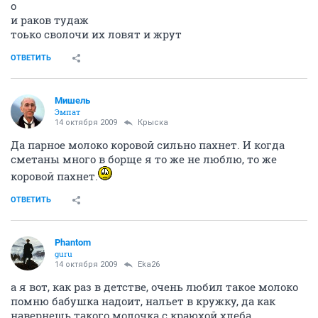
о
и раков тудаж
тоько сволочи их ловят и жрут
ОТВЕТИТЬ
Мишель
Эмпат
14 октября 2009
Крыска
Да парное молоко коровой сильно пахнет. И когда
сметаны много в борще я то же не люблю, то же
коровой пахнет.
ОТВЕТИТЬ
Phantom
guru
14 октября 2009
Eka26
а я вот, как раз в детстве, очень любил такое молоко
помню бабушка надоит, нальет в кружку, да как
навернешь такого молочка с краюхой хлеба