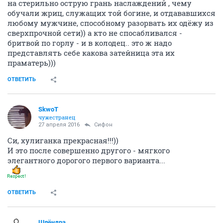
на стерильно острую грань наслаждений , чему
обучали жриц, служащих той богине, и отдававшихся
любому мужчине, способному разорвать их одёжу из
сверхпрочной сети)) а кто не спосабливался -
бритвой по горлу - и в колодец.. это ж надо
представлять себе какова затейница эта их
праматерь)))
ОТВЕТИТЬ
SkwоT
чужестранец
27 апреля 2016
Сифон
Си, хулиганка прекрасная!!!))
И это после совершенно другого - мягкого
элегантного дорогого первого варианта...
ОТВЕТИТЬ
Шлёндра