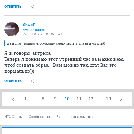
ОТВЕТИТЬ
SkwоT
чужестранец
27 апреля 2016
Сифон
да прям) только что хорошо умею пыль в глаза пустить))
Я ж говорю: актриса!
Теперь я понимаю этот утренний час за макияжем,
чтоб создать образ... Вам можно так, для Вас это
нормально)))
ОТВЕТИТЬ
1
...
8
9
10
11
12
...
21
НГС.Форум
Сообщества
Бешеные знакомства