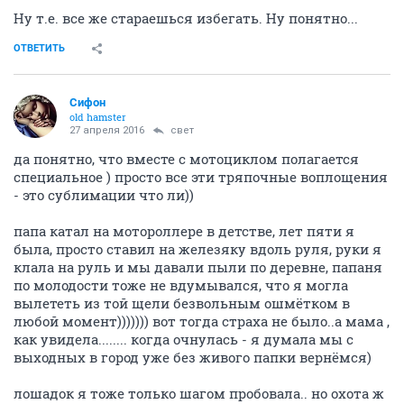
Ну т.е. все же стараешься избегать. Ну понятно...
ОТВЕТИТЬ
Сифон
old hamster
27 апреля 2016
свет
да понятно, что вместе с мотоциклом полагается
специальное ) просто все эти тряпочные воплощения
- это сублимации что ли))
папа катал на мотороллере в детстве, лет пяти я
была, просто ставил на железяку вдоль руля, руки я
клала на руль и мы давали пыли по деревне, папаня
по молодости тоже не вдумывался, что я могла
вылететь из той щели безвольным ошмётком в
любой момент))))))) вот тогда страха не было..а мама ,
как увидела........ когда очнулась - я думала мы с
выходных в город уже без живого папки вернёмся)
лошадок я тоже только шагом пробовала.. но охота ж