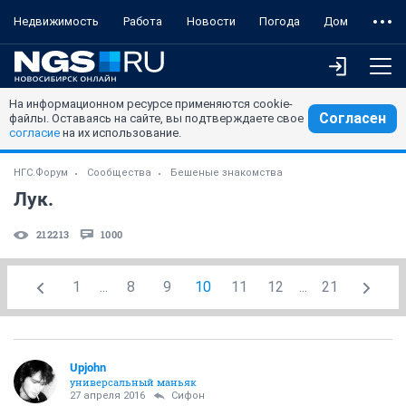
Недвижимость
Работа
Новости
Погода
Дом
На информационном ресурсе применяются cookie-
Согласен
файлы. Оставаясь на сайте, вы подтверждаете свое
согласие
на их использование.
НГС.Форум
Сообщества
Бешеные знакомства
Лук.
212213
1000
1
...
8
9
10
11
12
...
21
Upjohn
универсальный маньяк
27 апреля 2016
Сифон