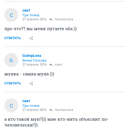
свет
С
Три точки
27 апреля 2016
GuimpLena
про что?? вы меня пугаете оба.))
ОТВЕТИТЬ
GuimpLena
G
Белая Госпожа
27 апреля 2016
свет
мунка - самка муна )))
ОТВЕТИТЬ
свет
С
Три точки
27 апреля 2016
GuimpLena
а кто такой мун?))) мне кто-нить объяснит по-
человечески?))