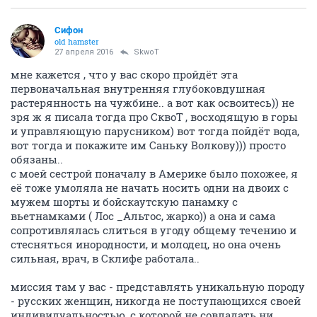
Сифон
old hamster
27 апреля 2016
SkwоT
мне кажется , что у вас скоро пройдёт эта
первоначальная внутренняя глубоковдушная
растерянность на чужбине.. а вот как освоитесь)) не
зря ж я писала тогда про СквоТ , восходящую в горы
и управляющую парусником) вот тогда пойдёт вода,
вот тогда и покажите им Саньку Волкову))) просто
обязаны..
с моей сестрой поначалу в Америке было похожее, я
её тоже умоляла не начать носить одни на двоих с
мужем шорты и бойскаутскую панамку с
вьетнамками ( Лос _Альтос, жарко)) а она и сама
сопротивлялась слиться в угоду общему течению и
стесняться инородности, и молодец, но она очень
сильная, врач, в Склифе работала..
миссия там у вас - представлять уникальную породу
- русских женщин, никогда не поступающихся своей
индивидуальностью, с которой не совладать ни