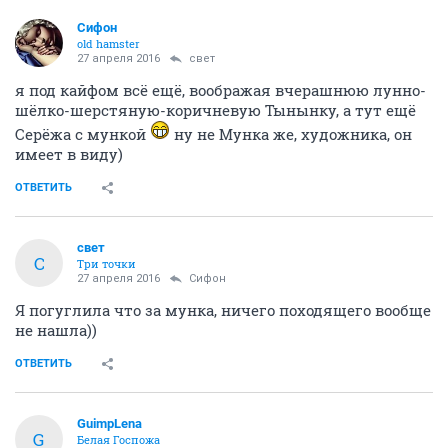
Сифон
old hamster
27 апреля 2016
свет
я под кайфом всё ещё, воображая вчерашнюю лунно-
шёлко-шерстяную-коричневую Тынынку, а тут ещё
Серёжа с мункой
ну не Мунка же, художника, он
имеет в виду)
ОТВЕТИТЬ
свет
С
Три точки
27 апреля 2016
Сифон
Я погуглила что за мунка, ничего походящего вообще
не нашла))
ОТВЕТИТЬ
GuimpLena
G
Белая Госпожа