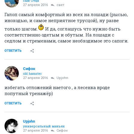
сын Отца
27 апреля 2016
свет
Галоп самый комфортный из всех на лошади (рысью,
иноходью, и самое неприятное трусцой), ну разве
только шагом.
И да, соглашусь что нужно быть
соответственно одетым и обутым. На лошади с
седлом и стременами, самое необходимое это сапоги.
ОТВЕТИТЬ
Сифон
old hamster
27 апреля 2016
Upjohn
избегать отложений наетого , а лесенка вроде
попутный тренажёр)
ОТВЕТИТЬ
Upjohn
универсальный маньяк
27 апреля 2016
Сифон