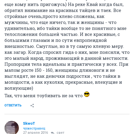
еще кому нить пригожусь) На реке Квай когда был,
обратил внимание на красивых тайцев и таек. Все
стройные очень,просто клево сложены, как
мужчины, что еще ничего, так и женщины - что
удивительно, ибо тайки вообще то не понятного мне
телосложения большей частью. И все красивые, с
большими глазами и по сути евпропеидной
внешностью. Смуглые, но в ту самую клевую меру.
как загар. Когда спросил гида о них, мне пояснли, что
это малый народ, проживающий в данной местности.
Пропорции тела идеальны и практически у всех. При
малом росте 150 - 160, женщины длиноноги и не
выглядят, не как девочки подростки , что тайки в
молодости, а как куколки, прекрасные, влекущие и
волнующие)
Так, что меня тоубивать не за что
ОТВЕТИТЬ
SkwоT
чужестранец
27 апреля 2016
свет