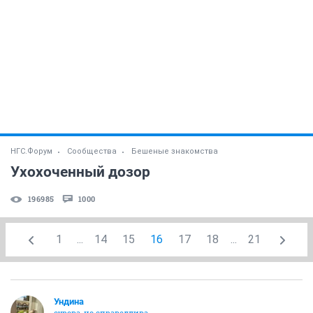
НГС.Форум
Сообщества
Бешеные знакомства
Ухохоченный дозор
196985
1000
1
...
14
15
16
17
18
...
21
Ундинa
сурова, но справедлива