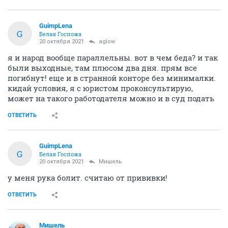
GuimpLena
G
Белая Госпожа
20 октября 2021
aglow
я и народ вообще параллельны. вот в чем беда? и так
были выходные, там плюсом два дня. прям все
погибнут! еще и в странной конторе без минималки.
кидай условия, я с юристом проконсультирую,
может на такого работодателя можно и в суд подать
ОТВЕТИТЬ
GuimpLena
G
Белая Госпожа
20 октября 2021
Мишель
у меня рука болит. считаю от прививки!
ОТВЕТИТЬ
Мишель