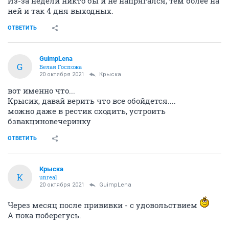
Из-за недели никто бы и не напрягался, тем более на
ней и так 4 дня выходных.
ОТВЕТИТЬ
GuimpLena
G
Белая Госпожа
20 октября 2021
Крыска
вот именно что...
Крысик, давай верить что все обойдется....
можно даже в рестик сходить, устроить
бзвакциновечеринку
ОТВЕТИТЬ
Крыска
К
unreal
20 октября 2021
GuimpLena
Через месяц после прививки - с удовольствием
А пока поберегусь.