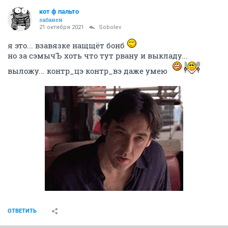
кот ф пальто
забанен
21 октября 2021
Sobolev
я это... взавязке нащщёт бонб
но за сэмычЪ хоть что тут рвану и выкладу...
выложу... контр_цэ контр_вэ даже умею
ОТВЕТИТЬ