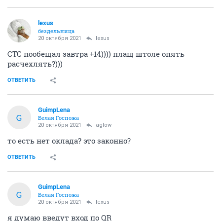
lexus
бездельница
20 октября 2021
lexus
СТС пообещал завтра +14)))) плащ штоле опять
расчехлять?)))
ОТВЕТИТЬ
GuimpLena
G
Белая Госпожа
20 октября 2021
aglow
то есть нет оклада? это законно?
ОТВЕТИТЬ
GuimpLena
G
Белая Госпожа
20 октября 2021
lexus
я думаю введут вход по QR