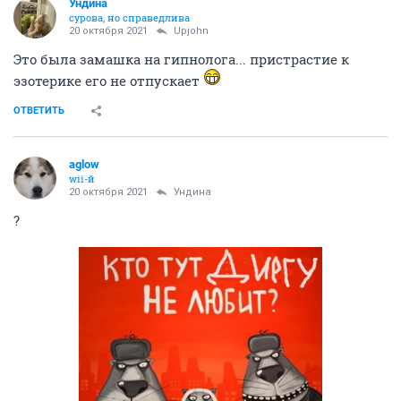
Ундинa
сурова, но справедлива
20 октября 2021
Upjohn
Это была замашка на гипнолога... пристрастие к
эзотерике его не отпускает
ОТВЕТИТЬ
aglow
wii-й
20 октября 2021
Ундинa
?