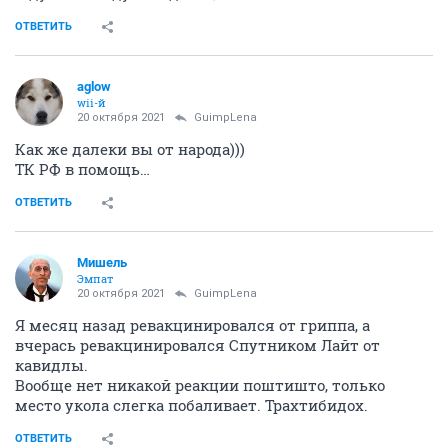
ОТВЕТИТЬ
aglow
wii-й
20 октября 2021
GuimpLena
Как же далеки вы от народа)))
ТК РФ в помощь…
ОТВЕТИТЬ
Мишель
Эмпат
20 октября 2021
GuimpLena
Я месяц назад ревакцинировался от гриппа, а
вчерась ревакцинировался Спутником Лайт от
кавидлы.
Вообще нет никакой реакции поштишто, только
место укола слегка побаливает. Трахтибидох.
ОТВЕТИТЬ