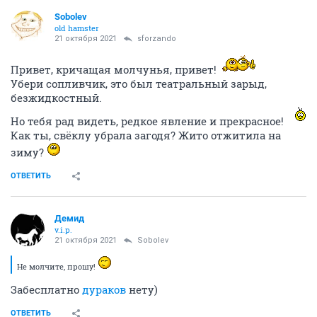
Sobolev
old hamster
21 октября 2021
sforzando
Привет, кричащая молчунья, привет!
Убери сопливчик, это был театральный зарыд,
безжидкостный.
Но тебя рад видеть, редкое явление и прекрасное!
Как ты, свёклу убрала загодя? Жито отжитила на
зиму?
ОТВЕТИТЬ
Демид
v.i.p.
21 октября 2021
Sobolev
Не молчите, прошу!
Забесплатно
дураков
нету)
ОТВЕТИТЬ