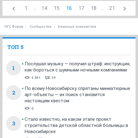
1
...
14
15
16
17
18
...
21
НГС.Форум
Сообщества
Бешеные знакомства
ТОП 5
Послушал музыку — получил штраф: инструкция,
1
как бороться с шумными ночными компаниями
2 691
39
По всему Новосибирску спрятаны миниатюрные
2
арт-объекты — их поиск становится
настоящим квестом
0
Стало известно, на каком этапе проект
3
строительства детской областной больницы в
Новосибирске