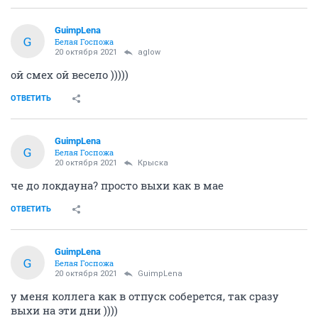
GuimpLena
G
Белая Госпожа
20 октября 2021
aglow
ой смех ой весело )))))
ОТВЕТИТЬ
GuimpLena
G
Белая Госпожа
20 октября 2021
Крыска
че до локдауна? просто выхи как в мае
ОТВЕТИТЬ
GuimpLena
G
Белая Госпожа
20 октября 2021
GuimpLena
у меня коллега как в отпуск соберется, так сразу
выхи на эти дни ))))