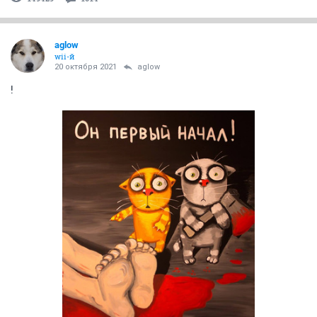
aglow
wii-й
20 октября 2021
aglow
!