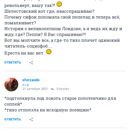
револьверт, вашу так?!
Шелестовский кот где, явасспрашиваю?
Почему сифон поломала свой пепелац и теперь всё,
помалкивает?
Истории о великолепном Лондоне, а я ведь их жду и
жду, где? Пеппи? Я Вас спрашиваю!!!
Вот вы молчите все, а где-то тихо плачет одинокий
читатель-социофоб....
Креста на вас нет.
ОТВЕТИТЬ
sforzando
v.i.p.
21 октября 2021
Sobolev
*подтолкнула под локоть старое полотенчико для
соплей*
*тихо отползла на исходную позицию*
ОТВЕТИТЬ