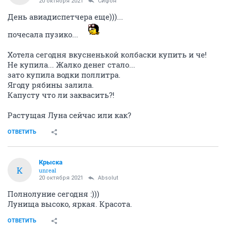
20 октября 2021
Сифон
День авиадиспетчера еще)))...
почесала пузико...
Хотела сегодня вкусненькой колбаски купить и че!
Не купила... Жалко денег стало...
зато купила водки поллитра.
Ягоду рябины залила.
Капусту что ли заквасить?!
Растущая Луна сейчас или как?
ОТВЕТИТЬ
Крыска
К
unreal
20 октября 2021
Absolut
Полнолуние сегодня :)))
Лунища высоко, яркая. Красота.
ОТВЕТИТЬ