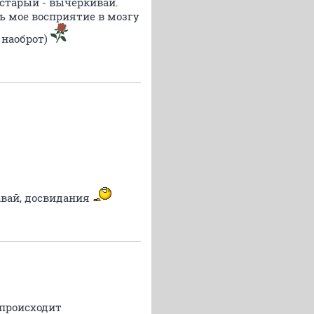
 старый - вычеркивай.
шь мое восприятие в мозгу
 наоброт)
авай, досвидания
 происходит