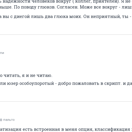
 надежности человеков вокруг ( коллег, приятелей). Я не
выше. По поводу глюков. Согласен. Може все вокруг - ли
а вы с диегой лишь два глюка моих. Он неприятный, ты -
пи
о читать, я и не читаю.
ли юзер особоупоротый - добро пожаловать в скрипт. и д
 ф пальто
матизация есть встроенная в меня опция, классификация