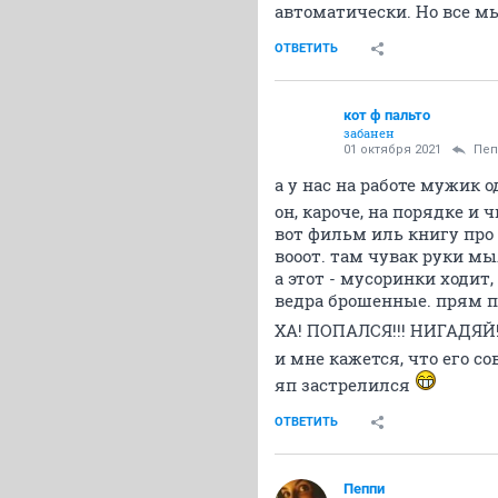
автоматически. Но все мы
ОТВЕТИТЬ
кот ф пальто
забанен
01 октября 2021
Пeп
а у нас на работе мужик о
он, кароче, на порядке и 
вот фильм иль книгу пр
вооот. там чувак руки мы
а этот - мусоринки ходит
ведра брошенные. прям по
ХА! ПОПАЛСЯ!!! НИГАДЯЙ!
и мне кажется, что его со
яп застрелился
ОТВЕТИТЬ
Пeппи