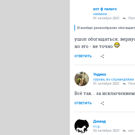
кот ф пальто
забанен
01 октября 2021
Пeп
И вообще разнообразие обогащает
ушол обогащаться. верну
но это - не точно
ОТВЕТИТЬ
Ундинa
сурова, но справедлива
01 октября 2021
Пeп
Всё так... за исключением
ОТВЕТИТЬ
Демид
v.i.p.
02 октября 2021
кот