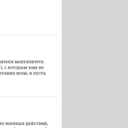
осителя менталитета
1, с которым нам не
ветания всем, и пусть
ез военных действий,