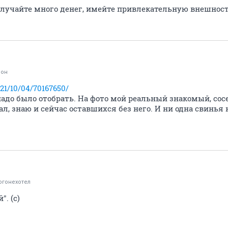
олучайте много денег, имейте привлекательную внешность
фон
021/10/04/70167650/
надо было отобрать. На фото мой реальный знакомый, сосе
ал, знаю и сейчас оставшихся без него. И ни одна свинья
огонехотел
". (с)