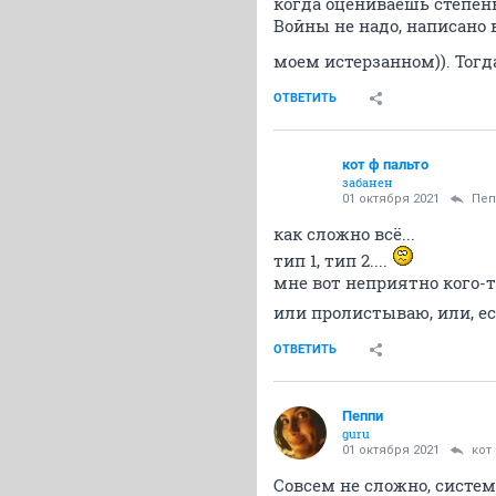
когда оцениваешь степень
Войны не надо, написано 
моем истерзанном)). Тогд
ОТВЕТИТЬ
кот ф пальто
забанен
01 октября 2021
Пeп
как сложно всё...
тип 1, тип 2....
мне вот неприятно кого-т
или пролистываю, или, ес
ОТВЕТИТЬ
Пeппи
guru
01 октября 2021
кот
Совсем не сложно, систе