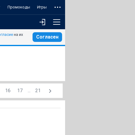
т
Промокоды
Игры
огласие
на их
Согласен
16
17
...
21