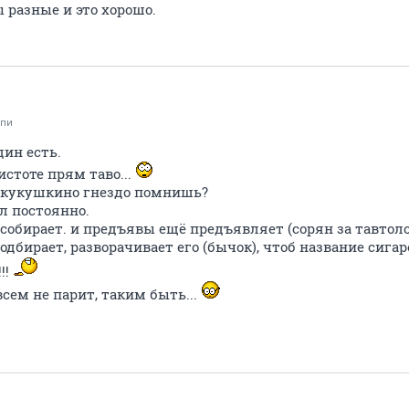
 разные и это хорошо.
пи
дин есть.
чистоте прям таво...
о кукушкино гнездо помнишь?
л постоянно.
, собирает. и предъявы ещё предъявляет (сорян за тавтол
дбирает, разворачивает его (бычок), чтоб название сигаре
!!
всем не парит, таким быть...