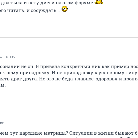
 два тыка и нету диеги на этом форуме
го читать. и обсуждать...
 ф пальто
рсоналии не оч. Я привела конкретный ник как пример н
ма к нему принадлежу. И не принадлежу к условному типу 
ть друг друга. Но это не беда, главное, здоровья и проц
ым.
пи
чем тут народные матрицы? Cитуации в жизни бывают б