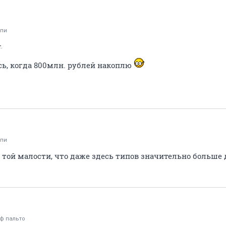
пи
.
сь, когда 800млн. рублей накоплю
пи
 той малости, что даже здесь типов значительно больше д
 ф пальто