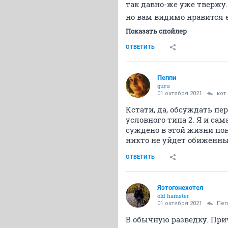
так давно-же уже твержу.
но вам видимо нравится е
Показать спойлер
ОТВЕТИТЬ
Пeппи
guru
01 октября 2021
кот
Кстати, да, обсуждать пе
условного типа 2. Я и са
суждено в этой жизни поня
никто не уйдет обиженн
ОТВЕТИТЬ
Яэтогонехотел
old hamster
01 октября 2021
Пeп
В обычную разведку. При