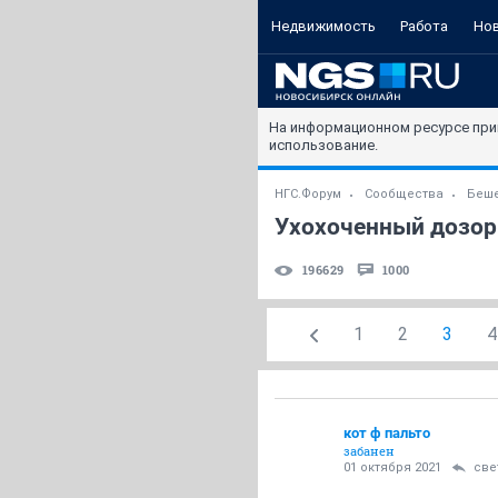
Недвижимость
Работа
Но
На информационном ресурсе при
использование.
НГС.Форум
Сообщества
Беше
Ухохоченный дозор
196629
1000
1
2
3
4
кот ф пальто
забанен
01 октября 2021
све