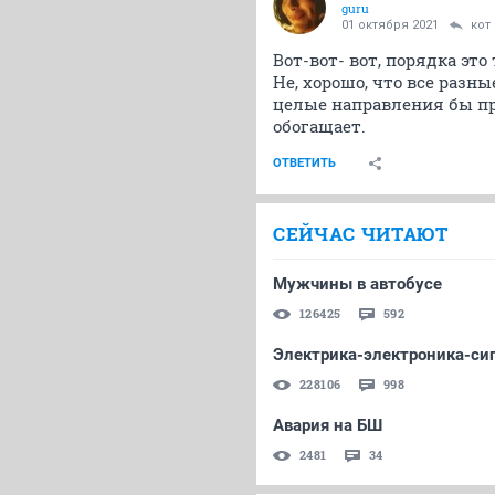
guru
01 октября 2021
кот
Вот-вот- вот, порядка эт
Не, хорошо, что все разн
целые направления бы пр
обогащает.
ОТВЕТИТЬ
СЕЙЧАС ЧИТАЮТ
Мужчины в автобусе
126425
592
Электрика-электроника-сиг
228106
998
Авария на БШ
2481
34