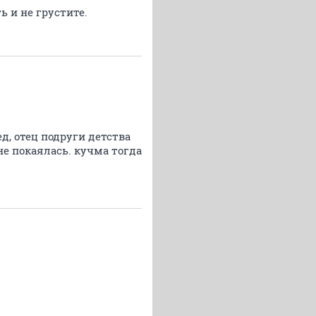
 и не грустите.
д, отец подруги детства
 не покаялась. кучма тогда