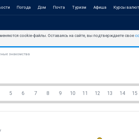
вости
Погода
Дом
Почта
Туризм
Афиша
Курсы валю
меняются cookie-файлы. Оставаясь на сайте, вы подтверждаете свое
с
ные знакомства
5
6
7
8
9
10
11
12
13
14
15
т