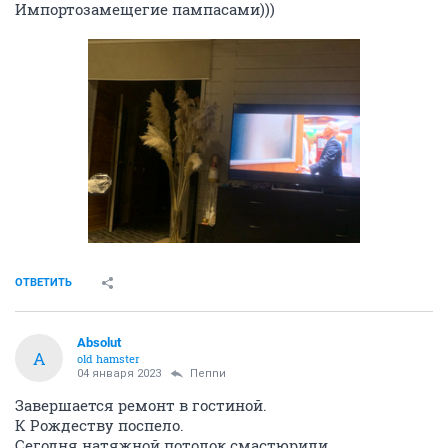
Импортозамещегие пампасами)))
ОТВЕТИТЬ
Absolut
A
old hamster
04 января 2023
Пепnи
Завершается ремонт в гостиной.
К Рождеству поспело.
Сегодня натяжной потолок смастюрили.