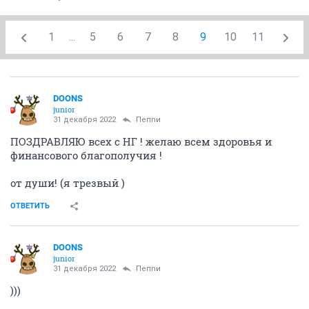
1
...
5
6
7
8
9
10
11
DOONS
junior
31 декабря 2022
Пепnи
ПОЗДРАВЛЯЮ всех с НГ ! желаю всем здоровья и
финансового благополучия !
от души! (я трезвый )
ОТВЕТИТЬ
DOONS
junior
31 декабря 2022
Пепnи
)))