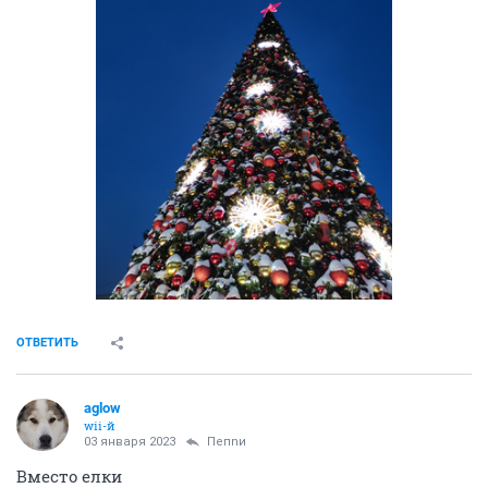
ОТВЕТИТЬ
aglow
wii-й
03 января 2023
Пепnи
Вместо елки