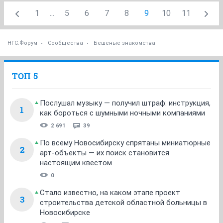
1
...
5
6
7
8
9
10
11
НГС.Форум
Сообщества
Бешеные знакомства
ТОП 5
Послушал музыку — получил штраф: инструкция,
1
как бороться с шумными ночными компаниями
2 691
39
По всему Новосибирску спрятаны миниатюрные
2
арт-объекты — их поиск становится
настоящим квестом
0
Стало известно, на каком этапе проект
3
строительства детской областной больницы в
Новосибирске