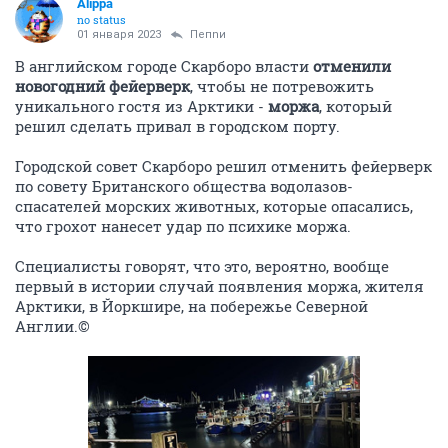
Alippa
no status
01 января 2023
Пепnи
В английском городе Скарборо власти
отменили
новогодний фейерверк
, чтобы не потревожить
уникального гостя из Арктики -
моржа
, который
решил сделать привал в городском порту.
Городской совет Скарборо решил отменить фейерверк
по совету Британского общества водолазов-
спасателей морских животных, которые опасались,
что грохот нанесет удар по психике моржа.
Специалисты говорят, что это, вероятно, вообще
первый в истории случай появления моржа, жителя
Арктики, в Йоркшире, на побережье Северной
Англии.©