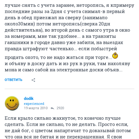
лучше снять с учета заранее, неторопясь, я кпримеру
последние разы за 2дня с учета снимал-в первый
день в обед приезжал на сверку (занимало
около30мин) потом неторопясь(сверка 20дн
действительна), во второй день с самого утра в окно
за номерами, мне так удобнее... а на транзиты
гаишники в городе давно уже забили, на выездах
правда штрафуют частенько... если побыстрей
продать охото, то не надо жаться при торге...
и объяву в доску дать и из рук в руки, там нахоляву
мона и само сабой на электронные доски объяв...
ОТВЕТИТЬ
dodik
experienced
19 марта 2010
2920
Если крыло сильно жахнутое, то конечно лучше
сделать. Если не сильно, то не делать. Просто если,
не дай бог, с цветом напартачат то доказывай потом
что она вся не битая и не перекрашенная. Я свои