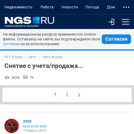
Недвижимость
Работа
Новости
Погода
Дом
На информационном ресурсе применяются cookie-
Согласен
файлы. Оставаясь на сайте, вы подтверждаете свое
согласие
на их использование.
НГС.Форум
Авто
Авто-форум
Снятие с учета/продажа...
8204
76
1
2
2920
born to be wild
19 марта 2010