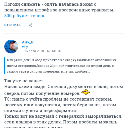
Погоди снимать - опять началась возня с
повышением штрафа за просроченные транзиты..
800 р будет теперь..
ОТВЕТИТЬ
Alex_B
v.i.p.
19 марта 2010
KiLLiN
в первый день в обед приезжал на сверку (занимало около30мин)
потом неторопясь(сверка 20дн действительна), во второй день с
самого утра в окно за номерами, мне так удобнее...
Так уже не канает.
Новая схема везде. Сначала документы в окно, потом
сверка, потом получение номеров.
ТС: снять с учёта проблем не составляет совсем,
поэтому ищи покупателя, потом бери залог, потом
снимай с учёта и переоформляй.
Только вот не вздумай с генералкой заморачиваться,
если лошара в этих делах. Потом проблем можешь
огрестись по самое немогу...