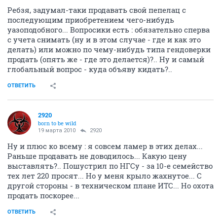
Ребзя, задумал-таки продавать свой пепелац с
последующим приобретением чего-нибудь
уазоподобного... Вопросики есть : обязательно сперва
с учета снимать (ну и в этом случае - где и как это
делать) или можно по чему-нибудь типа гендоверки
продать (опять же - где это делается)?.. Ну и самый
глобальный вопрос - куда объяву кидать?..
ОТВЕТИТЬ
2920
born to be wild
19 марта 2010
2920
Ну и плюс ко всему : я совсем ламер в этих делах...
Раньше продавать не доводилось... Какую цену
выставлять?.. Пошустрил по НГСу - за 10-е семейство
тех лет 220 просят... Но у меня крыло жахнутое... С
другой стороны - в техническом плане ИТС... Но охота
продать поскорее...
ОТВЕТИТЬ