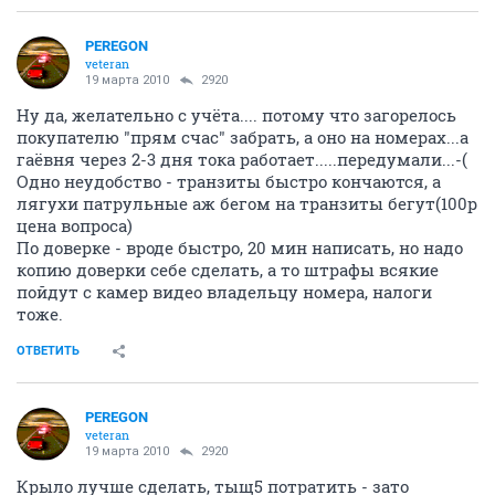
PEREGON
veteran
19 марта 2010
2920
Ну да, желательно с учёта.... потому что загорелось
покупателю "прям счас" забрать, а оно на номерах...а
гаёвня через 2-3 дня тока работает.....передумали...-(
Одно неудобство - транзиты быстро кончаются, а
лягухи патрульные аж бегом на транзиты бегут(100р
цена вопроса)
По доверке - вроде быстро, 20 мин написать, но надо
копию доверки себе сделать, а то штрафы всякие
пойдут с камер видео владельцу номера, налоги
тоже.
ОТВЕТИТЬ
PEREGON
veteran
19 марта 2010
2920
Крыло лучше сделать, тыщ5 потратить - зато