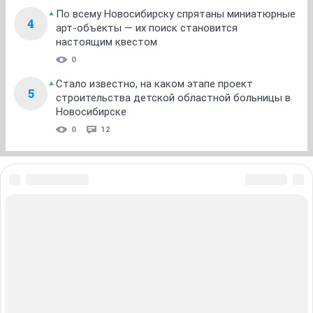
По всему Новосибирску спрятаны миниатюрные
4
арт-объекты — их поиск становится
настоящим квестом
0
Стало известно, на каком этапе проект
5
строительства детской областной больницы в
Новосибирске
0
12
ЗНАКОМСТВА В НОВОСИБИРСКЕ
ПОГОДА В НОВОСИБИРСКЕ
ПРОБКИ В НОВОСИБИРСКЕ
ФОРУМЫ В НОВОСИБИРСКЕ
ТЕЛЕПРОГРАММА В НОВОСИБИРСКЕ
АФИША В НОВОСИБИРСКЕ
ГОРОСКОП
КУРСЫ ВАЛЮТ В НОВОСИБИРСКЕ
ТУРИЗМ В НОВОСИБИРСКЕ
ПРОМОКОДЫ В НОВОСИБИРСКЕ