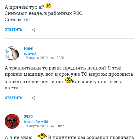
А причём тут я?
Снимают везде, в районных РЭО.
Список
тут
.
ОТВЕТИТЬ
Hmel
activist
19 марта 2010
2920
А транзитники то разве продлять нельзя? Я тож
продаю машину, вот и срок уже ТО мартом проходить,
а покупателей почти нет
Вот и хочу снять её с
учета.
ОТВЕТИТЬ
2920
born to be wild
19 марта 2010
Hmel
А я не знаю...
В принципе раз собрался продавать