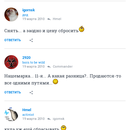
igornsk
дед
19 марта 2010
Hmel
Снять... а заодно и цену сбросить
ОТВЕТИТЬ
2920
born to be wild
19 марта 2010
Commander
Нашемарка... 11-я... А какая разница?.. Продаются-то
все одними путями...
ОТВЕТИТЬ
Hmel
activist
19 марта 2010
igornsk
куда уж ещё сбрасывать