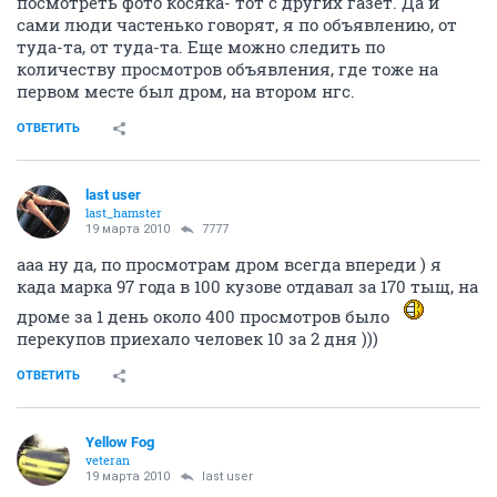
посмотреть фото косяка- тот с других газет. Да и
сами люди частенько говорят, я по объявлению, от
туда-та, от туда-та. Еще можно следить по
количеству просмотров объявления, где тоже на
первом месте был дром, на втором нгс.
ОТВЕТИТЬ
last user
last_hamster
19 марта 2010
7777
ааа ну да, по просмотрам дром всегда впереди ) я
када марка 97 года в 100 кузове отдавал за 170 тыщ, на
дроме за 1 день около 400 просмотров было
перекупов приехало человек 10 за 2 дня )))
ОТВЕТИТЬ
Yellow Fog
veteran
19 марта 2010
last user