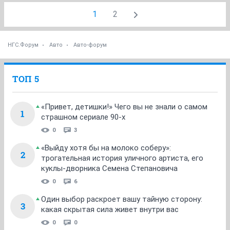
1
2
НГС.Форум
Авто
Авто-форум
ТОП 5
«Привет, детишки!» Чего вы не знали о самом
1
страшном сериале 90-х
0
3
«Выйду хотя бы на молоко соберу»:
2
трогательная история уличного артиста, его
куклы-дворника Семена Степановича
0
6
Один выбор раскроет вашу тайную сторону:
3
какая скрытая сила живет внутри вас
0
0