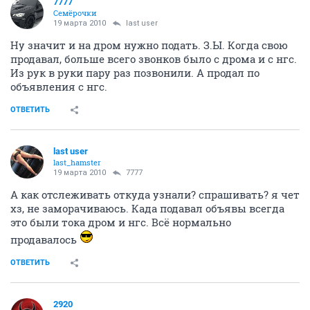
7777
Семёрочки
19 марта 2010
last user
Ну значит и на дром нужно подать. З.Ы. Когда свою
продавал, больше всего звонков было с дрома и с нгс.
Из рук в руки пару раз позвонили. А продал по
объявления с нгс.
ОТВЕТИТЬ
last user
last_hamster
19 марта 2010
7777
А как отслеживать откуда узнали? спрашивать? я чет
хз, не заморачиваюсь. Када подавал объявы всегда
это были тока дром и нгс. Всё нормально
продавалось
ОТВЕТИТЬ
2920