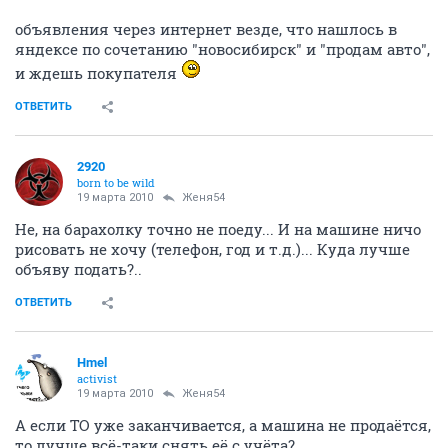
объявления через интернет везде, что нашлось в
яндексе по сочетанию "новосибирск" и "продам авто",
и ждешь покупателя
ОТВЕТИТЬ
2920
born to be wild
19 марта 2010
Женя54
Не, на барахолку точно не поеду... И на машине ничо
рисовать не хочу (телефон, год и т.д.)... Куда лучше
объяву подать?..
ОТВЕТИТЬ
Hmel
activist
19 марта 2010
Женя54
А если ТО уже заканчивается, а машина не продаётся,
то лучше всё-таки снять её с учёта?