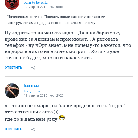
born to be wild
19 марта 2010
solo
Интересная логика.. Продать вроде как хочу, но такими
инструментами продаж воспользоваться не хочу..
Ну ездить-то на чем-то надо... Да и на барахолку
вроде как за японцами приезжают... А рисовать
телефон - ну чОрт знает, мне почему-то кажется, что
на дороге никто на это не смотрит... Хотя - хуже
точно не будет, можно и накалякать...
ОТВЕТИТЬ
last user
last_hamster
19 марта 2010
2920
я - точно не смарю, на балке вроде каг есть "отдел"
отечественных авто )))
где то в дальнем углу
ОТВЕТИТЬ