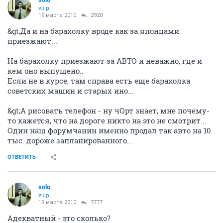
v.i.p.
19 марта 2010
2920
&gt;Да и на барахолку вроде как за японцами
приезжают...
На барахолку приезжают за АВТО и неважно, где и
кем оно выпущено..
Если не в курсе, там справа есть еще барахолка
советских машин и старых ино...
&gt;А рисовать телефон - ну чОрт знает, мне почему-
то кажется, что на дороге никто на это не смотрит...
Один наш форумчанин именно продал так авто на 10
тыс. дороже запланированного...
ОТВЕТИТЬ
solo
v.i.p.
19 марта 2010
7777
Адекватный - это сколько?