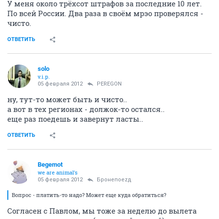
У меня около трёхсот штрафов за последние 10 лет.
По всей России. Два раза в своём мрэо проверялся -
чисто.
ОТВЕТИТЬ
solo
v.i.p.
05 февраля 2012
PEREGON
ну, тут-то может быть и чисто..
а вот в тех регионах - должок-то остался..
еще раз поедешь и завернут ласты..
ОТВЕТИТЬ
Begemot
we are animal's
05 февраля 2012
Бронепоеzд
Вопрос - платить-то надо? Может еще куда обратиться?
Согласен с Павлом, мы тоже за неделю до вылета