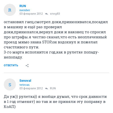
RUN
R
member
03 февраля 2012
sneg83
остановил гаец,смотрел доки,принюхивался,посадил
в машину и ещё раз проверил
доки,принюхался,вернул доки и наконец то спросил
про штрафы.я честно сказал,что есть неоплаченный
проезд мимо знака STOP,он вздохнул и пожелал
счастливого пути.
3-го марта исполнится год,как в рулетке попаду-
непопаду.
ОТВЕТИТЬ
Senoval
S
veteran
03 февраля 2012
RUN
Да уж)) рулетка)) я вообще думал, что срок давности
в 1 год отменят) но так и не приняли эту поправку в
КоАП)