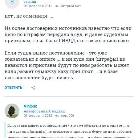
S
veteran
06 февраля 2012
Хитрый Кот
нет , не отменили ....
Из более достоверных источников известно что если
дело по штрафам передано в суд, и далее судебным
приставам, то из базы ГИБДД его так же списывают.
Если судья вынес постановление - это уже
обязательно к оплате ....и ни куда они (штрафы) не
деваются и приставы будут по ним работать может
вяло ,может бумажку каку пришлют ....и в базе
постановление будет висеть...
ОТВЕТИТЬ
Vinipux
Автофорумный медвед
06 февраля 2012
serg006
Если судья вынес постановление - это уже обязательно к оплате ....и
ни куда они (штрафы) не деваются и приставы будут по ним работать
может вяло ,может бумажку каку пришлют ....и в базе постановление