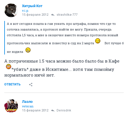
Хитрый Кот
v.i.p.
15 февраля 2012
strashilka-777
А я вот сегодня пошла в гаи узнать про штрафы, помню что где то
соточка завалялась, а протокол найти не могу. Пришла, очередь
отстояла 1,5 часа, а мне в окошечке вместо номера протокола новый
протокольчик выписали и повестку в суд на 2 марта
Вот лучше б
не ходила
А потраченные 1.5 часа можно было было бы в Кафе
*убить* даже в Искитиме... хотя там помойму
нормального ничё нет.
ОТВЕТИТЬ
Лазло
veteran
15 февраля 2012
Denisdnk