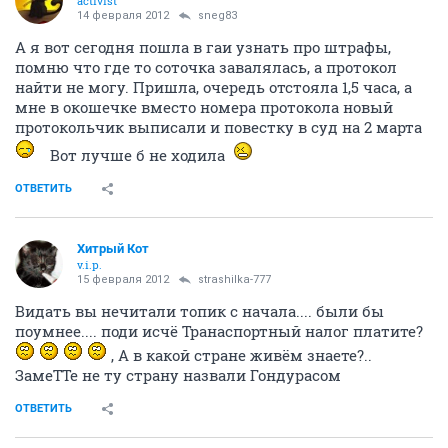
activist
14 февраля 2012
sneg83
А я вот сегодня пошла в гаи узнать про штрафы,
помню что где то соточка завалялась, а протокол
найти не могу. Пришла, очередь отстояла 1,5 часа, а
мне в окошечке вместо номера протокола новый
протокольчик выписали и повестку в суд на 2 марта
Вот лучше б не ходила
ОТВЕТИТЬ
Хитрый Кот
v.i.p.
15 февраля 2012
strashilka-777
Видать вы нечитали топик с начала.... были бы
поумнее.... поди исчё Транаспортный налог платите?
, А в какой стране живём знаете?..
ЗамеТТе не ту страну назвали Гондурасом
ОТВЕТИТЬ