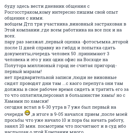
буду здесь вести дневник общения с
Росгосстрахом,кому интересно пишим свой опыт
общения с ними.
вобщем Дтп три участника ,виновный застрахован в
Этой компании ,где всем работника на все пох и на
всех.
пару раз заезжал ,первый оценка -фотосъемка ,второй
после 11 дней справку из гибдд и попытка сдать
документы,очередь человек 50 .принимают 3
человека и это у них один офис на Восходе на
Полутора миллионый город не считая пригород-
первый маразм!
нет предварительной записи ,люди не виновные
сидят проводят дни там ...с каого перепуга они там
должны в свое рабочее время сидеть и тратить его за
то что оплатили,персонал в большинстве хамы! но с
Хамами по хамски!
сегодня встал в 6-30 утра в 7 уже был первый на
очереди
,в итоге в 9-05 начался прием ,после моей
просьбы что уже начало 10 и пора бы начать работу,
занял 20 мин. посмотрим что посчитают и в суд ибо
наслышан о этой Компании много