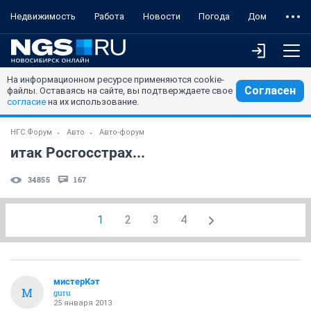
Недвижимость
Работа
Новости
Погода
Дом
На информационном ресурсе применяются cookie-
Согласен
файлы. Оставаясь на сайте, вы подтверждаете свое
согласие
на их использование.
НГС.Форум
Авто
Авто-форум
итак Росгосстрах...
34855
167
1
2
3
4
мистерКэт
М
guru
25 января 2013