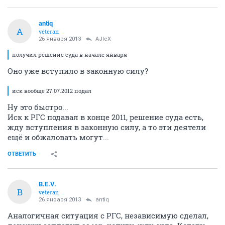
antiq
A
veteran
26 января 2013
AJIeX
получил решение суда в начале января
Оно уже вступило в законную силу?
иск вообще 27.07.2012 подал
Ну это быстро...
Иск к РГС подавал в конце 2011, решение суда есть,
жду вступления в законную силу, а то эти деятели
ещё и обжаловать могут...
ОТВЕТИТЬ
B.E.V.
B
veteran
26 января 2013
antiq
Аналогичная ситуация с РГС, независимую сделал,