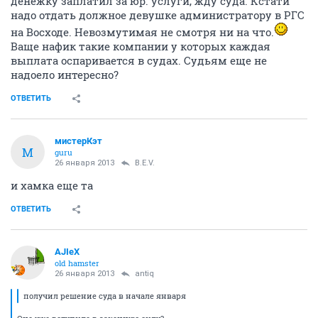
денежку заплатил за юр. услуги, жду суда. Кстати
надо отдать должное девушке администратору в РГС
на Восходе. Невозмутимая не смотря ни на что.
Ваще нафик такие компании у которых каждая
выплата оспаривается в судах. Судьям еще не
надоело интересно?
ОТВЕТИТЬ
мистерКэт
М
guru
26 января 2013
B.E.V.
и хамка еще та
ОТВЕТИТЬ
AJIeX
old hamster
26 января 2013
antiq
получил решение суда в начале января