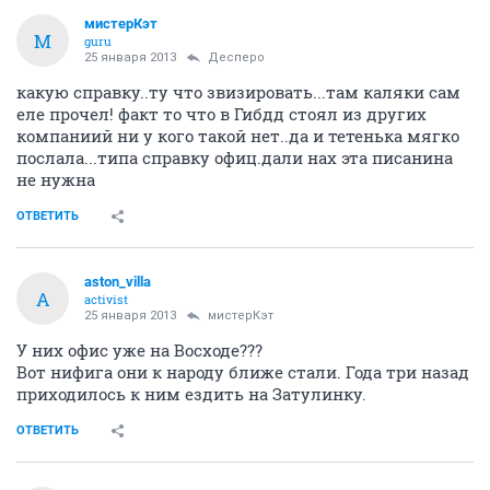
мистерКэт
М
guru
25 января 2013
Десперо
какую справку..ту что звизировать...там каляки сам
еле прочел! факт то что в Гибдд стоял из других
компаниий ни у кого такой нет..да и тетенька мягко
послала...типа справку офиц.дали нах эта писанина
не нужна
ОТВЕТИТЬ
aston_villa
A
activist
25 января 2013
мистерКэт
У них офис уже на Восходе???
Вот нифига они к народу ближе стали. Года три назад
приходилось к ним ездить на Затулинку.
ОТВЕТИТЬ