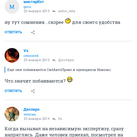
мистерКэт
М
guru
25 января 2013
aston_villa
ну тут сомнения...скорее
для своего удобства
ОТВЕТИТЬ
Vs
censored
25 января 2013
Десперо
Еще они побаиваются СибАвтоПраво и оценщиков Новоэкс.
Что значит побаиваются?
ОТВЕТИТЬ
Десперо
veteran
25 января 2013
Vs
Когда вызывал на независимую экспертизу, сразу
напряглись. Даже человек приехал, посмотрел на