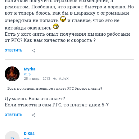
наличкой получить страховое возмещение, а
ремонтом. Пообещал, что красят быстро и хорошо. Но
вот я теперь боюсь, как бы в шаражку с огромными
очередями не попасть
и главное, чтоб это не
китайцы оказались
Есть у кого-нить опыт получения именно работами
от РГС? Как вам качество и скорость ?
ОТВЕТИТЬ
Myrka
v.i.p.
28 января 2013
AJIeX
Вова, по исполнительному листу РГС быстро платят?
Думаешь Вова это знает?
Если отнести в сам РГС, то платят дней 5-7
ОТВЕТИТЬ
DIK54
D
guru