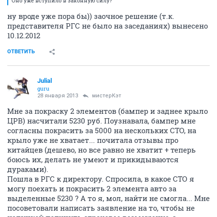
Оно уже вступило в законную силу?
ну вроде уже пора бы)) заочное решение (т.к.
представителя РГС не было на заседаниях) вынесено
10.12.2012
ОТВЕТИТЬ
Julial
guru
28 января 2013
мистерКэт
Мне за покраску 2 элементов (бампер и заднее крыло
ЦРВ) насчитали 5230 руб. Поузнавала, бампер мне
согласны покрасить за 5000 на нескольких СТО, на
крыло уже не хватает... почитала отзывы про
китайцев (дешево, но все равно не хватит + теперь
боюсь их, делать не умеют и прикидываются
дураками).
Пошла в РГС к директору. Спросила, в какое СТО я
могу поехать и покрасить 2 элемента авто за
выделенные 5230 ? А то я, мол, найти не смогла... Мне
посоветовали написать заявление на то, чтобы не