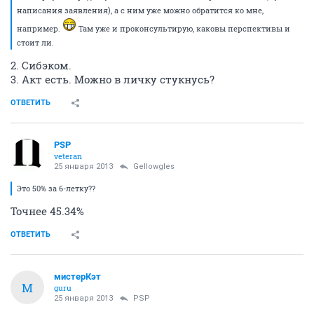
написания заявления), а с ним уже можно обратится ко мне,
например.
Там уже и проконсультирую, каковы перспективы и
стоит ли.
2. Сибэком.
3. Акт есть. Можно в личку стукнусь?
ОТВЕТИТЬ
PSP
veteran
25 января 2013
Gellowgles
Это 50% за 6-летку??
Точнее 45.34%
ОТВЕТИТЬ
мистерКэт
М
guru
25 января 2013
PSP