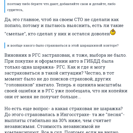
поэтому либо берите что дают, добавляйте свои и делайте, либо
судитесь,
Да, это главное, чтоб на своем СТО не сделали как
попало, потому и пытаюсь выяснить, есть ли такие
"смелые", кто сделал у них и остался доволен
и вообще какого было страховаться в этой шарашкиной конторе?
Виновник в РГС застрахован, я тоже, выбора не было.
При покупке и оформлении авто в ГИБДД была
только одна шаражка- РГС. Как и где я могу
застраховаться в такой ситуации? Честно, в тот
момент было не до поисков страховой, других
"головняков" хватало. Теперь я оценила масштабы
своей ошибки и в РГС уже пообещала, что ни копейки
они от меня не получат больше...
Но есть еще вопрос- а какая страховая не шаражка?
До этого страховалась в Ингосстрахе- та же "песня"-
выплаты стабильно на 30% ниже, чем считает
независимая. Стоимость независимой не
компенсируют. Все в суд. Поэтому, если не видно