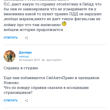
П,С, дают какую то справку отсебятину в Гибдд что
бы они ее завизировали что не усмариваете ли у
виновника какой то пункт правил ПДД он нарушил
,вообще маразм,никто не дает такую фигню,сам не
пойму про что там написанно
вобщем история продолжается
ОТВЕТИТЬ
Десперо
veteran
25 января 2013
мистерКэт
Справку в студию.
Еще они побаиваются СибАвтоПраво и оценщиков
Новоэкс.
Что по поводу справки сказали в ассоциации
страховщиков?
ОТВЕТИТЬ