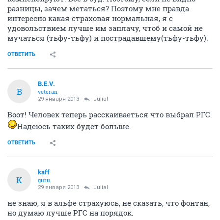
разницы, зачем метаться? Поэтому мне правда
интересно какая страховая нормальная, я с
удовольствием лучше им заплачу, чтоб и самой не
мучаться (тьфу-тьфу) и пострадавшему(тьфу-тьфу).
ОТВЕТИТЬ
B.E.V.
B
veteran
29 января 2013
Julial
Воот! Человек теперь расскаиваеться что выбрал РГС.
Надеюсь таких будет больше.
ОТВЕТИТЬ
kaff
K
guru
29 января 2013
Julial
не знаю, я в альфе страхуюсь, не сказать, что фонтан,
но думаю лучше РГС на порядок.