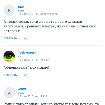
БДА
Б
guru
18 мая 2016
Искрический
А технически, если не гнаться за модными
каптерами, - решается легко, планер на солнечных
батареях.
ОТВЕТИТЬ
TechnoGreen
v.i.p.
18 мая 2016
ivаn_zh
"обвешивают" покупные)
ОТВЕТИТЬ
ASGS
A
guru
18 мая 2016
IRS12
Ролик прикольный. Только имхается мне почему-то,