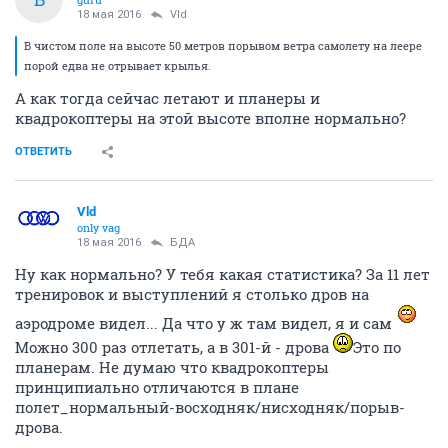
18 мая 2016
Vld
В чистом поле на высоте 50 метров порывом ветра самолету на леере
порой едва не отрывает крылья.
А как тогда сейчас летают и планеры и
квадрокоптеры на этой высоте вполне нормально?
ОТВЕТИТЬ
Vld
only vag
18 мая 2016
БДА
Ну как нормально? У тебя какая статистика? За 11 лет
тренировок и выступлений я столько дров на
аэродроме видел... Да что у ж там видел, я и сам
Можно 300 раз отлетать, а в 301-й - дрова
Это по
планерам. Не думаю что квадрокоптеры
принципиально отличаются в плане
полет_нормальный-восходняк/нисходняк/порыв-
дрова.