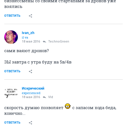
бизнессмены со своими стартапами за дронов уже
взялись
ОТВЕТИТЬ
ivаn_zh
il va
18 мая 2016
TechnoGreen
сами ваяют дронов?
ЗЫ завтра с утра буду на 5в/4в
ОТВЕТИТЬ
Искрический
experienced
18 мая 2016
Vld
скорость думаю позволяет
с запасом хода беда,
конечно...
ОТВЕТИТЬ