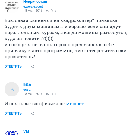
Искрический
experienced
18 мая 2016
Vld
Вов, давай скинемся на квадрокоптер? привязка
будет к двум машинам... и хорошо, если они идут
параллельным курсом, а когда машины разъедутся,
куда он полетит?))))))
и вообще, я не очень хорошо представляю себе
привязку к авто программно, чисто теоретитически...
просветишь?
ОТВЕТИТЬ
БДА
Б
guru
18 мая 2016
Vld
И опять же вон физика не
мешает
ОТВЕТИТЬ
Vld