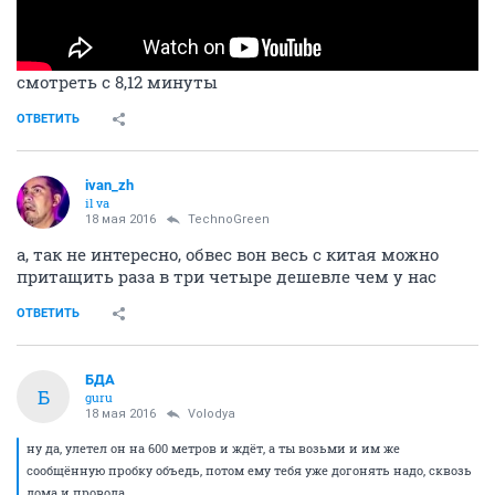
смотреть с 8,12 минуты
ОТВЕТИТЬ
ivаn_zh
il va
18 мая 2016
TechnoGreen
а, так не интересно, обвес вон весь с китая можно
притащить раза в три четыре дешевле чем у нас
ОТВЕТИТЬ
БДА
Б
guru
18 мая 2016
Volodya
ну да, улетел он на 600 метров и ждёт, а ты возьми и им же
сообщённую пробку объедь, потом ему тебя уже догонять надо, сквозь
дома и провода...