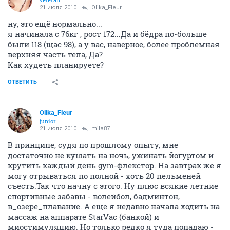
21 июля 2010
Olika_Fleur
ну, это ещё нормально...
я начинала с 76кг , рост 172...Да и бёдра по-больше
были 118 (щас 98), а у вас, наверное, более проблемная
верхняя часть тела, Да?
Как худеть планируете?
ОТВЕТИТЬ
Olika_Fleur
junior
21 июля 2010
mila87
В принципе, судя по прошлому опыту, мне
достаточно не кушать на ночь, ужинать йогуртом и
крутить каждый день gym-флекстор. На завтрак же я
могу отрываться по полной - хоть 20 пельменей
съесть.Так что начну с этого. Ну плюс всякие летние
спортивные забавы - волейбол, бадминтон,
в_озере_плавание. А еще я недавно начала ходить на
массаж на аппарате StarVac (банкой) и
миостимуляцию. Но только редко я туда попадаю -