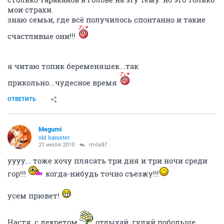
мои страхи.
знаю семьи, где всё получилось спонтанно и такие
счастливые они!!!
я читаю топик беременяшек...так
прикольно...чудесное время
ОТВЕТИТЬ
Megumi
old hamster
21 июля 2010
mila87
уууу... тоже хочу плясать три дня и три ночи среди
гор!!!
когда-нибудь точно съезжу!!!
усем прювет!
Настя, с декретом
отдыхай, гуляй побольше,