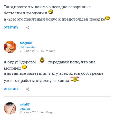
Таня,просто ты как-то о поездке говоришь с
большими эмоциями
а -2см это приятный бонус к предстоящей поездке
ОТВЕТИТЬ
Megumi
old hamster
21 июля 2010
mila87
я буду! Здоровоl
передавай попе, что она
молодец
а алтай все заметили, т.к. у всех здесь обострение
уже - от работы отдохнуть хоцца
ОТВЕТИТЬ
mila87
veteran
21 июля 2010
Megumi