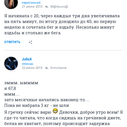
experienced
21 июля 2010
M@llyuss@
Я начинала с 20, через каждые три дня увеличивала
на пять минут, по итогу доходило до 40, но первую
неделю я сочетала бег и ходьбу. Несколько минут
ходьбы и столько же бега.
ОТВЕТИТЬ
JuliaX
veteran
22 июля 2010
Ermolaeva
эммм..ымммм
я 67,8
ммм....
зато месячные начались наконец-то....
Пока не набрала 3 кг - не шли
Я гречку сейчас варю
Девочки, доброе утро всем! Я
где-то читала, что когда сидишь на гречневой диете,
белка не хватает, поэтому происходит задержка