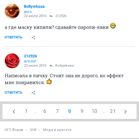
Boltywkaaa
guru
22 июля 2010
212926
а где маску кипили? сдавайте пароли-явки
ОТВЕТИТЬ
212926
activist
22 июля 2010
Boltywkaaa
Написала в личку. Стоит она не дорого, но эффект
мне понравился.
ОТВЕТИТЬ
1
...
6
7
8
9
10
...
21
НГС.Форум
SHE
Мода и красота