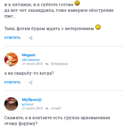
и к пятнице, и к субботе готова
да вот чет захандрила, тоже наверное обострение
пмс...
Таня, фотки будем ждать с нетерпением
ОТВЕТИТЬ
Megumi
old hamster
21 июля 2010
Boltywkaaa
а на свадьбу-то когда?
ОТВЕТИТЬ
M@llyuss@
activist
21 июля 2010
mila87
Скажите, а в контакте есть группа одноименная
этому форуму?