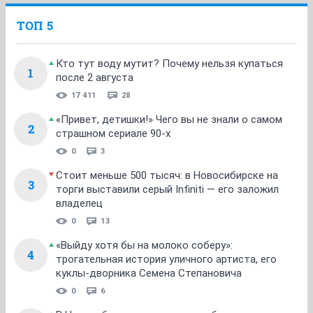
ТОП 5
Кто тут воду мутит? Почему нельзя купаться
1
после 2 августа
17 411
28
«Привет, детишки!» Чего вы не знали о самом
2
страшном сериале 90-х
0
3
Стоит меньше 500 тысяч: в Новосибирске на
3
торги выставили серый Infiniti — его заложил
владелец
0
13
«Выйду хотя бы на молоко соберу»:
4
трогательная история уличного артиста, его
куклы-дворника Семена Степановича
0
6