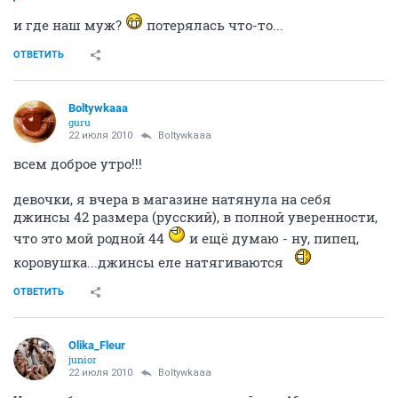
и где наш муж?
потерялась что-то...
ОТВЕТИТЬ
Boltywkaaa
guru
22 июля 2010
Boltywkaaa
всем доброе утро!!!
девочки, я вчера в магазине натянула на себя
джинсы 42 размера (русский), в полной уверенности,
что это мой родной 44
и ещё думаю - ну, пипец,
коровушка...джинсы еле натягиваются
ОТВЕТИТЬ
Olika_Fleur
junior
22 июля 2010
Boltywkaaa