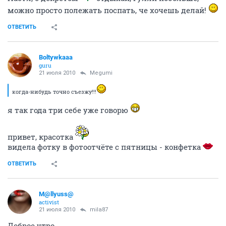
можно просто полежать поспать, че хочешь делай!
ОТВЕТИТЬ
Boltywkaaa
guru
21 июля 2010
Megumi
когда-нибудь точно съезжу!!!
я так года три себе уже говорю
привет, красотка
видела фотку в фотоотчёте с пятницы - конфетка
ОТВЕТИТЬ
M@llyuss@
activist
21 июля 2010
mila87
Доброе утро..