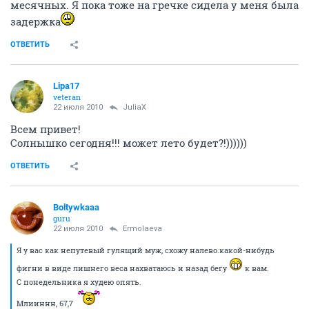
месячных. Я пока тоже на гречке сидела у меня была
задержка
ОТВЕТИТЬ
Lipa17
veteran
22 июля 2010
JuliaX
Всем привет!
Солнышко сегодня!!! может лето будет?!))))))
ОТВЕТИТЬ
Boltywkaaa
guru
22 июля 2010
Ermolaeva
Я у вас как непутевый гулящий муж, схожу налево.какой-нибудь
фигни в виде лишнего веса нахватаюсь и назад бегу
к вам.
С понедельника я худею опять.
Млииннн, 67,7