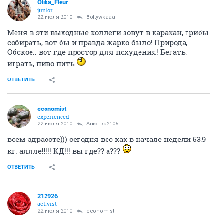
Olika_Fleur
junior
22 июля 2010
Boltywkaaa
Меня в эти выходные коллеги зовут в каракан, грибы
собирать, вот бы и правда жарко было! Природа,
Обское.. вот где простор для похудения! Бегать,
играть, пиво пить
ОТВЕТИТЬ
economist
experienced
22 июля 2010
Анютка2105
всем здрассте))) сегодня вес как в начале недели 53,9
кг. аллле!!!!! КД!!! вы где?? а???
ОТВЕТИТЬ
212926
activist
22 июля 2010
economist