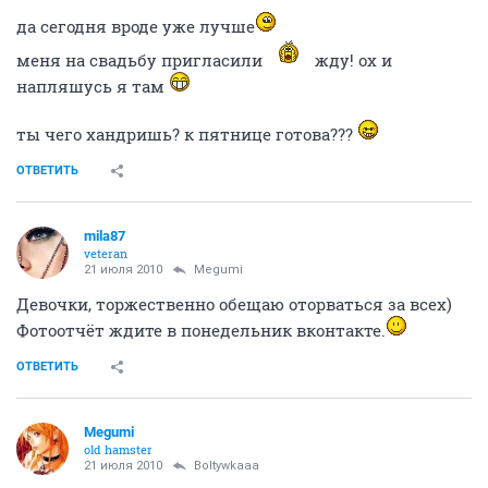
да сегодня вроде уже лучше
меня на свадьбу пригласили
жду! ох и
напляшусь я там
ты чего хандришь? к пятнице готова???
ОТВЕТИТЬ
mila87
veteran
21 июля 2010
Megumi
Девочки, торжественно обещаю оторваться за всех)
Фотоотчёт ждите в понедельник вконтакте.
ОТВЕТИТЬ
Megumi
old hamster
21 июля 2010
Boltywkaaa