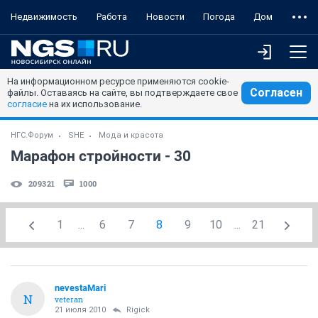
Недвижимость
Работа
Новости
Погода
Дом
На информационном ресурсе применяются cookie-
Согласен
файлы. Оставаясь на сайте, вы подтверждаете свое
согласие
на их использование.
НГС.Форум
SHE
Мода и красота
Марафон стройности - 30
209321
1000
1
...
6
7
8
9
10
...
21
nevestaMari
N
veteran
21 июля 2010
Rigick