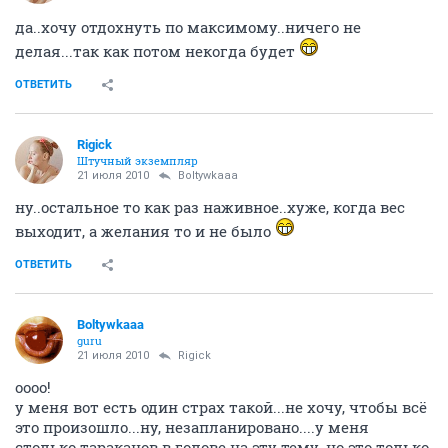
да..хочу отдохнуть по максимому..ничего не
делая...так как потом некогда будет
ОТВЕТИТЬ
Rigick
Штучный экземпляр
21 июля 2010
Boltywkaaa
ну..остальное то как раз наживное..хуже, когда вес
выходит, а желания то и не было
ОТВЕТИТЬ
Boltywkaaa
guru
21 июля 2010
Rigick
оооо!
у меня вот есть один страх такой...не хочу, чтобы всё
это произошло...ну, незапланировано....у меня
столько тараканов в голове на эту тему. но это только