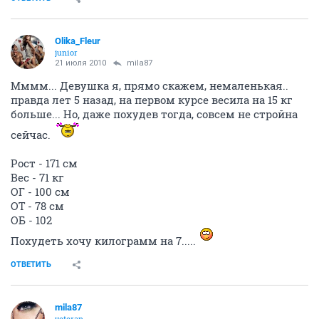
Olika_Fleur
junior
21 июля 2010
mila87
Мммм... Девушка я, прямо скажем, немаленькая..
правда лет 5 назад, на первом курсе весила на 15 кг
больше... Но, даже похудев тогда, совсем не стройна
сейчас.
Рост - 171 см
Вес - 71 кг
ОГ - 100 см
ОТ - 78 см
ОБ - 102
Похудеть хочу килограмм на 7.....
ОТВЕТИТЬ
mila87
veteran